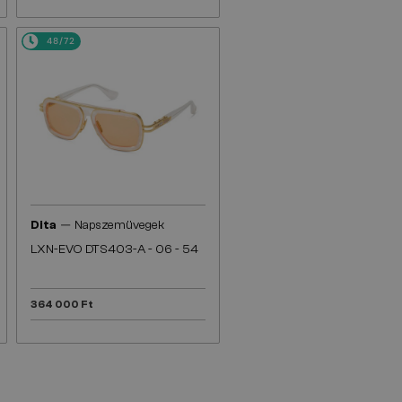
48/72
—
Dita
Napszemüvegek
LXN-EVO DTS403-A - 06 - 54
364 000 Ft