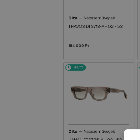
—
Dita
Napszemüvegek
THAVOS DTS713-A - 02 - 53
184 000 Ft
48/72
—
Dita
Napszemüvegek