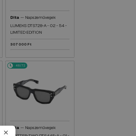
—
Dita
Napszemüvegek
LUMEKS DTS728-A - 02 - 54 -
LIMITED EDITION
307 000 Ft
48/72
—
Dita
Napszemüvegek
×