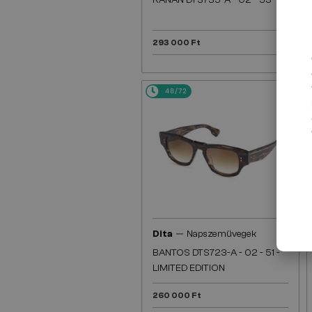
KANAN DTS735-A - 02 - 53
293 000 Ft
48/72
—
Dita
Napszemüvegek
BANTOS DTS723-A - 02 - 51 -
LIMITED EDITION
260 000 Ft