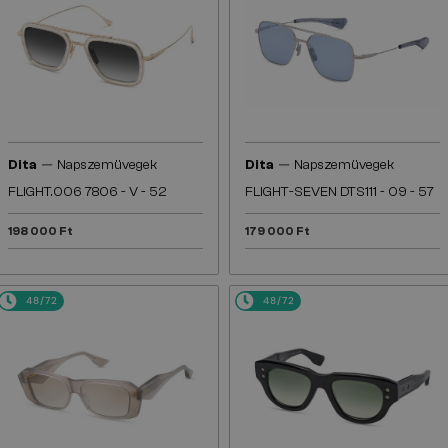
—
—
Dita
Napszemüvegek
Dita
Napszemüvegek
FLIGHT.006 7806 - V - 52
FLIGHT-SEVEN DTS111 - 09 - 57
198 000 Ft
179 000 Ft
48/72
48/72