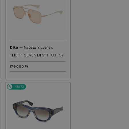
—
Dita
Napszemüvegek
FLIGHT-SEVEN DTS111 - 08 - 57
179 000 Ft
48/72