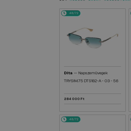
48/72
—
Dita
Napszemüvegek
TRYSIM.75 DTS182-A - 03 - 56
284 000 Ft
48/72