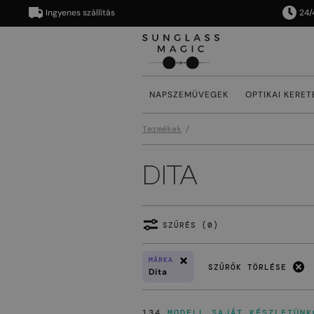
Ingyenes szállítás
24/48 órá
NAPSZEMÜVEGEK
OPTIKAI KERET
Termékek
DITA
SZŰRÉS (0)
MÁRKA
SZŰRŐK TÖRLÉSE
Dita
134
MODELL SAJÁT KÉSZLETÜNK