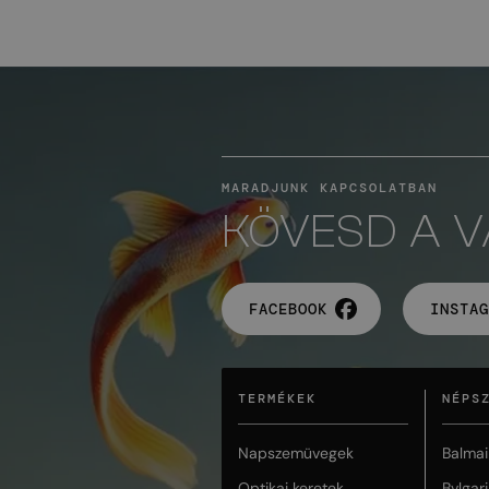
MARADJUNK KAPCSOLATBAN
KÖVESD A 
FACEBOOK
INSTAG
TERMÉKEK
NÉPS
Napszemüvegek
Balmai
Optikai keretek
Bvlgari