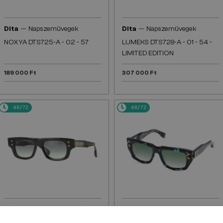
—
—
Dita
Napszemüvegek
Dita
Napszemüvegek
NOXYA DTS725-A - 02 - 57
LUMEKS DTS728-A - 01 - 54 -
LIMITED EDITION
189 000 Ft
307 000 Ft
48/72
48/72
—
—
Dita
Napszemüvegek
Dita
Napszemüvegek