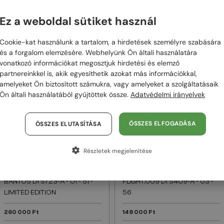
KANAN DTS735-A - 01 - 53
EMITTER-TWO DTS445-A - 02
- 56 - LIMITED EDITION
Ez a weboldal sütiket használ
293 000 Ft
265 000 Ft
Cookie-kat használunk a tartalom, a hirdetések személyre szabására
és a forgalom elemzésére. Webhelyünk Ön általi használatára
vonatkozó információkat megosztjuk hirdetési és elemző
48/72
48/72
partnereinkkel is, akik egyesíthetik azokat más információkkal,
amelyeket Ön biztosított számukra, vagy amelyeket a szolgáltatásaik
Ön általi használatából gyűjtöttek össze.
Adatvédelmi irányelvek
ÖSSZES ELFOGADÁSA
ÖSSZES ELUTASÍTÁSA
Részletek megjelenítése
—
—
Dita
Napszemüvegek
Dita
Napszemüvegek
BANTOS DTS723-A - 01 - 51 -
FLIGHT.009 DTS409-A - 03 -
LIMITED EDITION
56
260 000 Ft
149 000 Ft