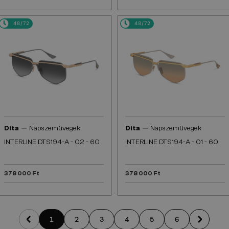
48/72
48/72
—
—
Dita
Napszemüvegek
Dita
Napszemüvegek
INTERLINE DTS194-A - 02 - 60
INTERLINE DTS194-A - 01 - 60
378 000 Ft
378 000 Ft
1
2
3
4
5
6