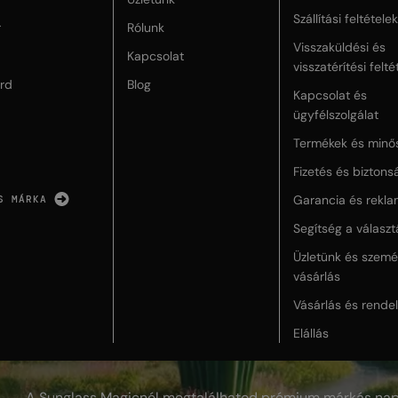
Szállítási feltételek
r
Rólunk
Visszaküldési és
Kapcsolat
visszatérítési felté
rd
Blog
Kapcsolat és
ügyfélszolgálat
Termékek és minő
Fizetés és biztons
Garancia és rekla
S MÁRKA
Segítség a válasz
Üzletünk és szemé
vásárlás
Vásárlás és rende
Elállás
A Sunglass Magicnél megtalálhatod prémium márkás nap