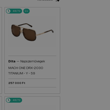
48/72
ÚJ
—
Dita
Napszemüvegek
MACH ONE DRX-2030
TITANIUM - Y - 59
257 000 Ft
48/72