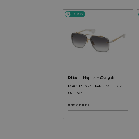
48/72
—
Dita
Napszemüvegek
MACH SIX//TITANIUM DTS121 -
07 - 62
385 000 Ft