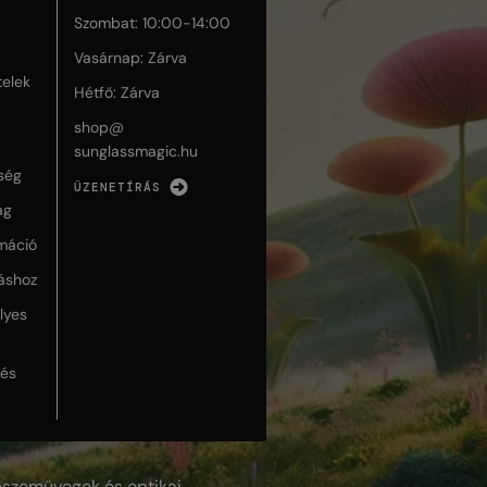
Szombat: 10:00-14:00
Vasárnap: Zárva
telek
Hétfő: Zárva
shop@
sunglassmagic.hu
ség
ÜZENETÍRÁS
ág
máció
táshoz
lyes
lés
szemüvegek és optikai