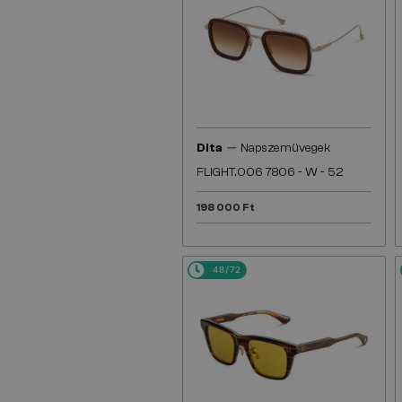
—
Dita
Napszemüvegek
FLIGHT.006 7806 - W - 52
198 000 Ft
48/72