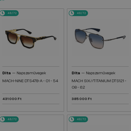
48/72
48/72
—
—
Dita
Napszemüvegek
Dita
Napszemüvegek
MACH-NINE DTS478-A - 01 - 54
MACH SIX//TITANIUM DTS121 -
08 - 62
431 000 Ft
385 000 Ft
48/72
48/72