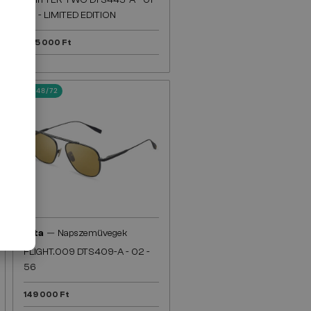
EMITTER-TWO DTS445-A - 01 -
56 - LIMITED EDITION
265 000 Ft
48/72
—
Dita
Napszemüvegek
FLIGHT.009 DTS409-A - 02 -
56
149 000 Ft