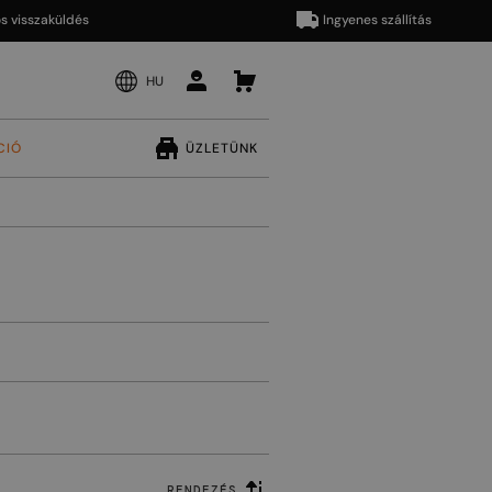
szaküldés
Ingyenes szállítás
HU
CIÓ
ÜZLETÜNK
RENDEZÉS