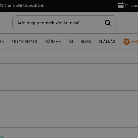
n belül kézbesítünk
14 napos vis
EK
FESTMÉNYEK
MÁRKÁK
ÚJ
BLOG
ELÁLLÁS
AK
ÖN