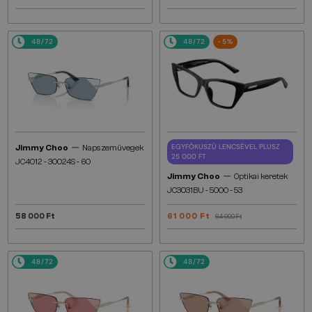
48/72
48/72
-5%
—
EGYFÓKUSZÚ LENCSÉVEL PLUSZ
Jimmy Choo
Napszemüvegek
25 000 FT
JC4012 - 30024S - 60
—
Jimmy Choo
Optikai keretek
JC3031BU - ​5000 - ​53
58 000 Ft
61 000 Ft
64 000 Ft
48/72
48/72