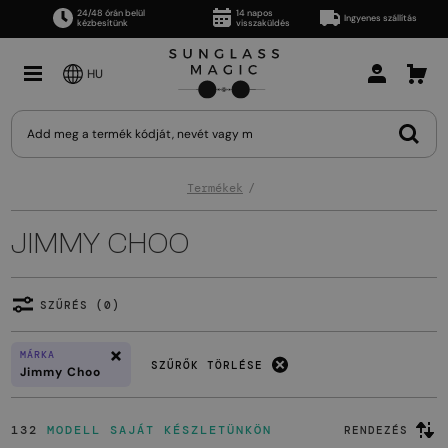
24/48 órán belül
14 napos
Ingyenes szállítás
kézbesítünk
visszaküldés
HU
Termékek
JIMMY CHOO
SZŰRÉS (0)
MÁRKA
SZŰRŐK TÖRLÉSE
Jimmy Choo
132
MODELL SAJÁT KÉSZLETÜNKÖN
RENDEZÉS