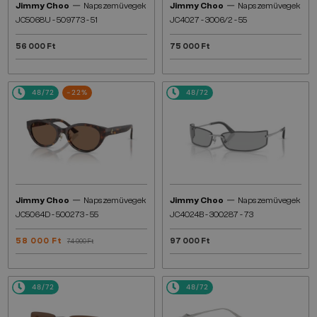
—
—
Jimmy Choo
Napszemüvegek
Jimmy Choo
Napszemüvegek
JC5068U - 509773 - 51
JC4027 - 3006/2 - 55
56 000 Ft
75 000 Ft
48/72
-22%
48/72
—
—
Jimmy Choo
Napszemüvegek
Jimmy Choo
Napszemüvegek
JC5064D - 500273 - 55
JC4024B - 300287 - 73
58 000 Ft
97 000 Ft
74 000 Ft
48/72
48/72