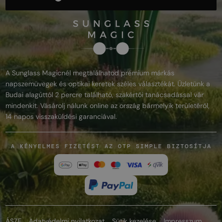
A Sunglass Magicnél megtalálhatod prémium márkás
napszemüvegek és optikai keretek széles választékát. Üzletünk a
Budai alagúttól 2 percre található, szakértői tanácsadással vár
mindenkit. Vásárolj nálunk online az ország bármelyik területéről,
14 napos visszaküldési garanciával.
A KÉNYELMES FIZETÉST AZ OTP SIMPLE BIZTOSÍTJA
ÁSZF
Adatvédelmi nyilatkozat
Sütik kezelése
Impresszum