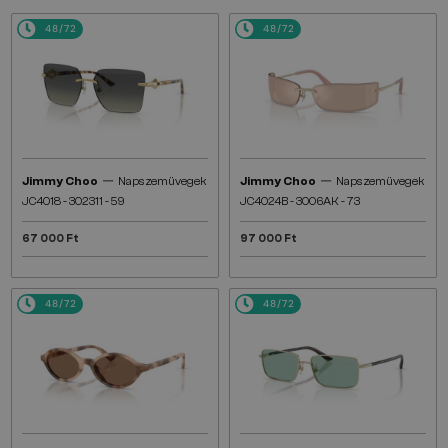
48/72
48/72
—
—
Jimmy Choo
Napszemüvegek
Jimmy Choo
Napszemüvegek
JC4018 - 302311 - 59
JC4024B - 3006AK - 73
67 000 Ft
97 000 Ft
48/72
48/72