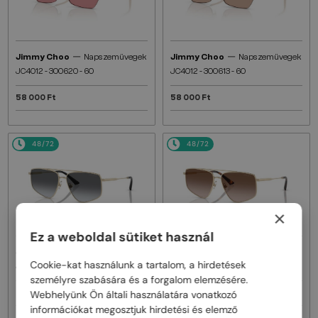
—
—
Jimmy Choo
Napszemüvegek
Jimmy Choo
Napszemüvegek
JC4012 - 300620 - 60
JC4012 - 300613 - 60
58 000 Ft
58 000 Ft
48/72
48/72
×
Ez a weboldal sütiket használ
—
—
Jimmy Choo
Napszemüvegek
Jimmy Choo
Napszemüvegek
Cookie-kat használunk a tartalom, a hirdetések
JC4011 - 3006T3 - 58
JC4011 - 300613 - 58
személyre szabására és a forgalom elemzésére.
58 000 Ft
Webhelyünk Ön általi használatára vonatkozó
58 000 Ft
információkat megosztjuk hirdetési és elemző