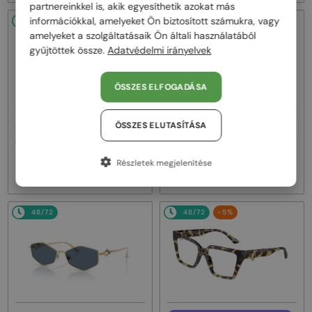
partnereinkkel is, akik egyesíthetik azokat más
információkkal, amelyeket Ön biztosított számukra, vagy
48/72
48/72
amelyeket a szolgáltatásaik Ön általi használatából
gyűjtöttek össze.
Adatvédelmi irányelvek
ÖSSZES ELFOGADÁSA
—
ÖSSZES ELUTASÍTÁSA
—
Jimmy Choo
Napszemüvegek
Jimmy Choo
Napszemüvegek
JC4017 - ​302369 - ​55
JC4017 - ​302373 - ​55
Részletek megjelenítése
64 000 Ft
64 000 Ft
48/72
48/72
-5%