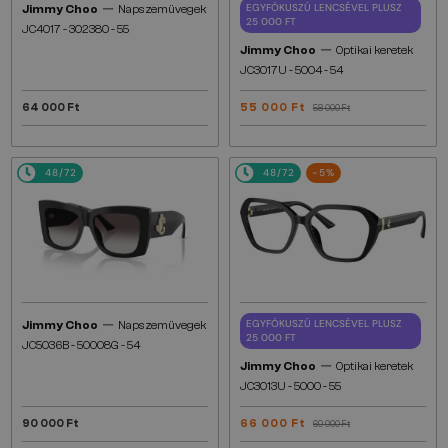
—
EGYFÓKUSZÚ LENCSÉVEL PLUSZ
Jimmy Choo
Napszemüvegek
25 000 FT
JC4017 - ​302380 - ​55
—
Jimmy Choo
Optikai keretek
JC3017U - 5004 - 54
64 000 Ft
55 000 Ft
58 000 Ft
48/72
48/72
-5%
—
EGYFÓKUSZÚ LENCSÉVEL PLUSZ
Jimmy Choo
Napszemüvegek
25 000 FT
JC5036B - ​50008G - ​54
—
Jimmy Choo
Optikai keretek
JC3013U - ​5000 - ​55
90 000 Ft
66 000 Ft
69 000 Ft