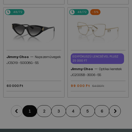
48/72
48/72
-5%
—
EGYFÓKUSZÚ LENCSÉVEL PLUSZ
Jimmy Choo
Napszemüvegek
25 000 FT
JC5019 - ​50008G - ​55
—
Jimmy Choo
Optikai keretek
JC2005B - ​3006 - ​55
60 000 Ft
99 000 Ft
104 000 Ft
1
2
3
4
5
6