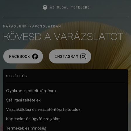
AZ OLDAL TETEJÉRE
MARADJUNK KAPCSOLATBAN
KÖVESD A VARÁZSLATOT
FACEBOOK
INSTAGRAM
SEGÍTSÉG
Gyakran ismételt kérdések
Szállítási feltételek
Visszaküldési és visszatérítési feltételek
Kapcsolat és ügyfélszolgálat
Termékek és minőség