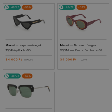
48/72
-53%
48/72
-53%
—
—
Marni
Napszemüvegek
Marni
Napszemüvegek
TQQ Fairy Pools - 50
XQB Mount Bromo Bordeaux - 52
34 000 Ft
34 000 Ft
71 000 Ft
71 000 Ft
48/72
-53%