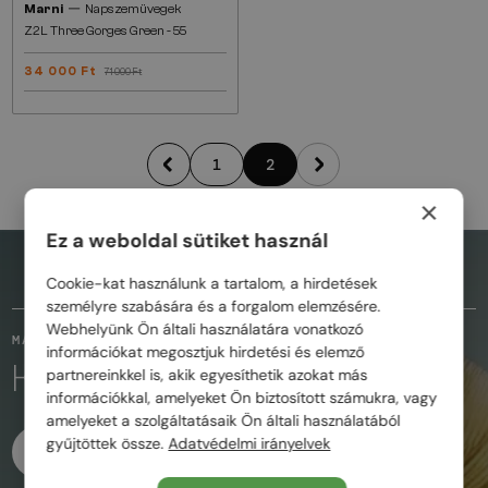
—
Marni
Napszemüvegek
Z2L Three Gorges Green - 55
34 000 Ft
71 000 Ft
1
2
×
Ez a weboldal sütiket használ
AZ OLDAL TETEJÉRE
Cookie-kat használunk a tartalom, a hirdetések
személyre szabására és a forgalom elemzésére.
Webhelyünk Ön általi használatára vonatkozó
MARADJUNK KAPCSOLATBAN
információkat megosztjuk hirdetési és elemző
KÖVESD A VARÁZSLATOT
partnereinkkel is, akik egyesíthetik azokat más
információkkal, amelyeket Ön biztosított számukra, vagy
amelyeket a szolgáltatásaik Ön általi használatából
gyűjtöttek össze.
Adatvédelmi irányelvek
FACEBOOK
INSTAGRAM