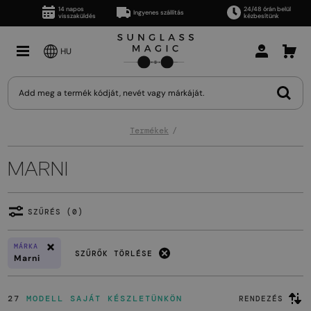
14 napos
24/48 órán belül
Ingyenes szállítás
visszaküldés
kézbesítünk
HU
Termékek
MARNI
SZŰRÉS (0)
MÁRKA
SZŰRŐK TÖRLÉSE
Marni
27
MODELL SAJÁT KÉSZLETÜNKÖN
RENDEZÉS