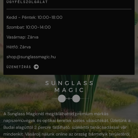
ÜGYFÉLSZOLGÁLAT
Kedd - Péntek: 10:00-18:00
Szombat: 10:00-14:00
Vasárnap: Zárva
Hétfő: Zárva
shop@
sunglassmagic.hu
ÜZENETÍRÁS
A Sunglass Magicnél megtalálhatod prémium márkás
napszemüvegek és optikai keretek széles választékát. Üzletünk a
Budai alagúttól 2 percre található, szakértői tanácsadással vár
mindenkit. Vásárolj nálunk online az ország bármelyik területéről,