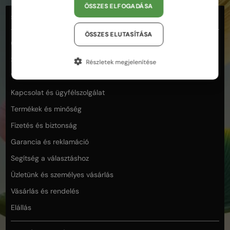
ÖSSZES ELFOGADÁSA
SEGÍTSÉG
ÖSSZES ELUTASÍTÁSA
Gyakran ismételt kérdések
Szállítási feltételek
Részletek megjelenítése
Visszaküldési és visszatérítési feltételek
Kapcsolat és ügyfélszolgálat
Termékek és minőség
Fizetés és biztonság
Garancia és reklamáció
Segítség a választáshoz
Üzletünk és személyes vásárlás
Vásárlás és rendelés
Elállás