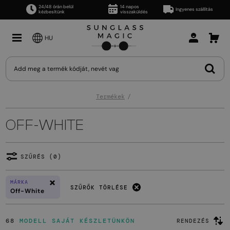
24/48 órán belül
14 napos
Ingyenes szállítás
kézbesítünk
visszaküldés
HU
Termékek
OFF-WHITE
SZŰRÉS (0)
MÁRKA
SZŰRŐK TÖRLÉSE
Off-White
68
MODELL SAJÁT KÉSZLETÜNKÖN
RENDEZÉS