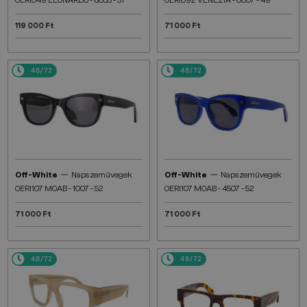
OERI049 LEONARDO - 6055 - 51
OERI092 VENEZIA - 0807 - 49
119 000 Ft
71 000 Ft
48/72
48/72
—
—
Off-White
Napszemüvegek
Off-White
Napszemüvegek
OERI107 MOAB - 1007 - 52
OERI107 MOAB - 4507 - 52
71 000 Ft
71 000 Ft
48/72
48/72