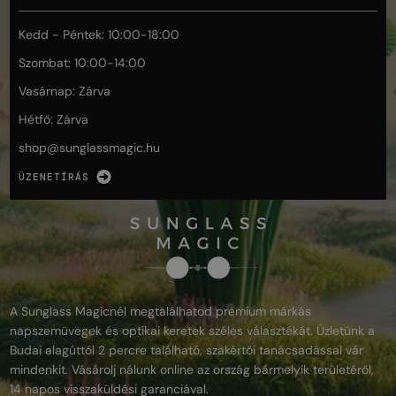
Kedd - Péntek: 10:00-18:00
Szombat: 10:00-14:00
Vasárnap: Zárva
Hétfő: Zárva
shop@
sunglassmagic.hu
ÜZENETÍRÁS
A Sunglass Magicnél megtalálhatod prémium márkás
napszemüvegek és optikai keretek széles választékát. Üzletünk a
Budai alagúttól 2 percre található, szakértői tanácsadással vár
mindenkit. Vásárolj nálunk online az ország bármelyik területéről,
14 napos visszaküldési garanciával.