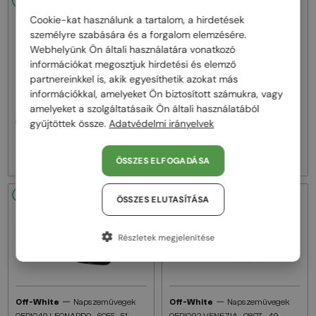
48/72
48/72
Cookie-kat használunk a tartalom, a hirdetések
személyre szabására és a forgalom elemzésére.
Webhelyünk Ön általi használatára vonatkozó
információkat megosztjuk hirdetési és elemző
partnereinkkel is, akik egyesíthetik azokat más
információkkal, amelyeket Ön biztosított számukra, vagy
—
—
amelyeket a szolgáltatásaik Ön általi használatából
Off-White
Napszemüvegek
Off-White
Napszemüvegek
gyűjtöttek össze.
Adatvédelmi irányelvek
OERI078 AUSTIN - 1807 - 54
OERI017 NASSAU - 8507 - 51
71 000 Ft
76 000 Ft
ÖSSZES ELFOGADÁSA
48/72
48/72
ÖSSZES ELUTASÍTÁSA
Részletek megjelenítése
—
—
Off-White
Napszemüvegek
Off-White
Napszemüvegek