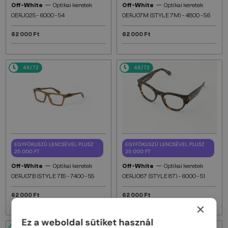
—
—
Off-White
Optikai keretek
Off-White
Optikai keretek
OERJ025 - 6000 - 54
OERJ07M (STYLE 7M) - 4800 - 56
62 000 Ft
62 000 Ft
48/72
48/72
EGYFÓKUSZÚ LENCSÉVEL PLUSZ
EGYFÓKUSZÚ LENCSÉVEL PLUSZ
25 000 FT
25 000 FT
—
—
Off-White
Optikai keretek
Off-White
Optikai keretek
OERJ07B (STYLE 7B) - 7400 - 55
OERJ087 (STYLE 87) - 6000 - 51
62 000 Ft
62 000 Ft
×
Ez a weboldal sütiket használ