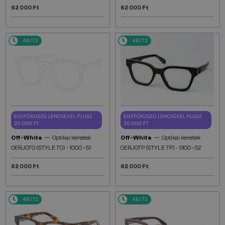
62 000 Ft
62 000 Ft
48/72
48/72
EGYFÓKUSZÚ LENCSÉVEL PLUSZ
EGYFÓKUSZÚ LENCSÉVEL PLUSZ
25 000 FT
25 000 FT
—
—
Off-White
Optikai keretek
Off-White
Optikai keretek
OERJ070 (STYLE 70) - 1000 - 51
OERJ07P (STYLE 7P) - 1300 - 52
62 000 Ft
62 000 Ft
48/72
48/72