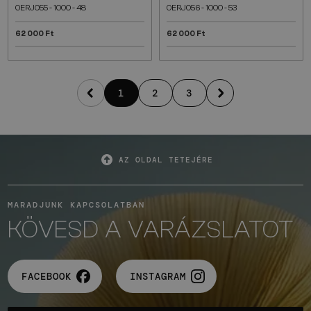
OERJ055 - 1000 - 48
OERJ056 - 1000 - 53
62 000 Ft
62 000 Ft
1
2
3
AZ OLDAL TETEJÉRE
MARADJUNK KAPCSOLATBAN
KÖVESD A VARÁZSLATOT
FACEBOOK
INSTAGRAM