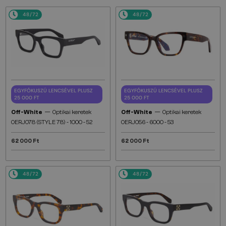
48/72
48/72
EGYFÓKUSZÚ LENCSÉVEL PLUSZ
EGYFÓKUSZÚ LENCSÉVEL PLUSZ
25 000 FT
25 000 FT
—
—
Off-White
Optikai keretek
Off-White
Optikai keretek
OERJ078 (STYLE 78) - 1000 - 52
OERJ056 - 6000 - 53
62 000 Ft
62 000 Ft
48/72
48/72