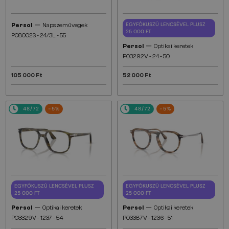
—
EGYFÓKUSZÚ LENCSÉVEL PLUSZ
Persol
Napszemüvegek
25 000 FT
PO8002S - 24/3L - 55
—
Persol
Optikai keretek
PO3292V - 24 - 50
105 000 Ft
52 000 Ft
48/72
-5%
48/72
-5%
EGYFÓKUSZÚ LENCSÉVEL PLUSZ
EGYFÓKUSZÚ LENCSÉVEL PLUSZ
25 000 FT
25 000 FT
—
—
Persol
Optikai keretek
Persol
Optikai keretek
PO3329V - 1237 - 54
PO3387V - 1236 - 51