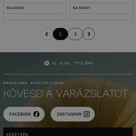
54 000 Ft
54 000 Ft
1
2
AZ OLDAL TETEJÉRE
MARADJUNK KAPCSOLATBAN
KÖVESD A VARÁZSLATOT
FACEBOOK
INSTAGRAM
SEGÍTSÉG