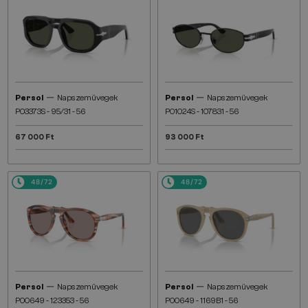
—
—
Persol
Napszemüvegek
Persol
Napszemüvegek
PO3373S - 95/31 - 56
PO1024S - 107831 - 56
67 000 Ft
93 000 Ft
48/72
48/72
—
—
Persol
Napszemüvegek
Persol
Napszemüvegek
PO0649 - 123353 - 56
PO0649 - 1169B1 - 56