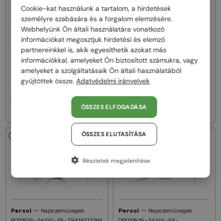
Cookie-kat használunk a tartalom, a hirdetések
személyre szabására és a forgalom elemzésére.
Webhelyünk Ön általi használatára vonatkozó
információkat megosztjuk hirdetési és elemző
partnereinkkel is, akik egyesíthetik azokat más
információkkal, amelyeket Ön biztosított számukra, vagy
—
—
Persol
Napszemüvegek
Persol
Napszemüvegek
amelyeket a szolgáltatásaik Ön általi használatából
PO0082S - 96/56 - 54
PO3366S - 96/GJ - 58 -
gyűjtöttek össze.
Adatvédelmi irányelvek
TRANSITIONS LENCSÉKKEL
103 000 Ft
93 000 Ft
ÖSSZES ELFOGADÁSA
ÖSSZES ELUTASÍTÁSA
48/72
48/72
Részletek megjelenítése
—
—
Persol
Napszemüvegek
Persol
Napszemüvegek
PO3352S - 24/GG - 55 - TRANSITIONS
0PO3354S - 24/GG - 56 -