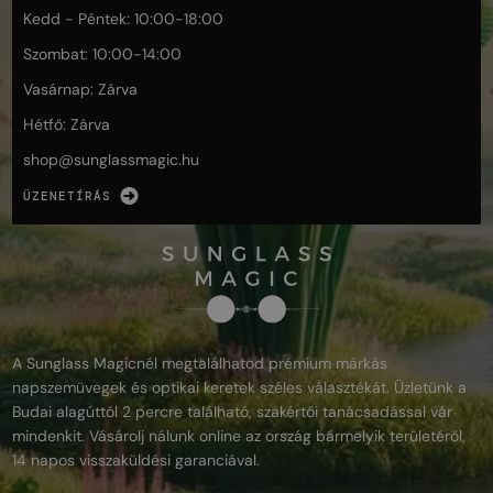
Kedd - Péntek: 10:00-18:00
Szombat: 10:00-14:00
Vasárnap: Zárva
Hétfő: Zárva
shop@
sunglassmagic.hu
ÜZENETÍRÁS
A Sunglass Magicnél megtalálhatod prémium márkás
napszemüvegek és optikai keretek széles választékát. Üzletünk a
Budai alagúttól 2 percre található, szakértői tanácsadással vár
mindenkit. Vásárolj nálunk online az ország bármelyik területéről,
14 napos visszaküldési garanciával.