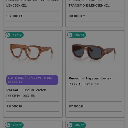
LENCSÉKKEL
TRANSITIONS LENCSÉKKEL
93 000 Ft
93 000 Ft
48/72
48/72
—
EGYFÓKUSZÚ LENCSÉVEL PLUSZ
Persol
Napszemüvegek
25 000 FT
PO3373S - 96/56 - 56
—
Persol
Optikai keretek
PO0054V - 960 - 53
76 000 Ft
67 000 Ft
48/72
48/72