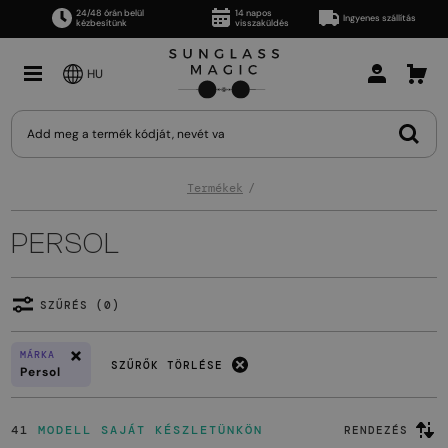
24/48 órán belül
14 napos
Ingyenes szállítás
kézbesítünk
visszaküldés
HU
Termékek
PERSOL
SZŰRÉS (0)
MÁRKA
SZŰRŐK TÖRLÉSE
Persol
41
MODELL SAJÁT KÉSZLETÜNKÖN
RENDEZÉS