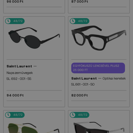
96 000 Ft
87 000 Ft
48/72
48/72
—
EGYFÓKUSZÚ LENCSÉVEL PLUSZ
Saint Laurent
25 000 FT
Napszemüvegek
—
Saint Laurent
Optikai keretek
SL 692 - 001 - 55
SL661 - 001 - 50
94 000 Ft
82 000 Ft
48/72
48/72