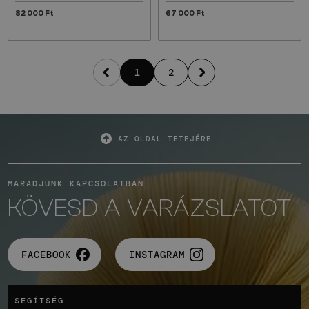
82 000 Ft
67 000 Ft
1
2
AZ OLDAL TETEJÉRE
MARADJUNK KAPCSOLATBAN
KÖVESD A VARÁZSLATOT
FACEBOOK
INSTAGRAM
SEGÍTSÉG