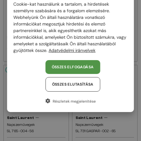
Cookie-kat használunk a tartalom, a hirdetések
személyre szabására és a forgalom elemzésére.
Webhelyünk Ön általi használatára vonatkozó
információkat megosztjuk hirdetési és elemző
—
—
Saint Laurent
Saint Laurent
partnereinkkel is, akik egyesíthetik azokat más
Napszemüvegek
Napszemüvegek
információkkal, amelyeket Ön biztosított számukra, vagy
SL M152 - 001 - 55
SL 619 - 001 - 56
amelyeket a szolgáltatásaik Ön általi használatából
104 000 Ft
94 000 Ft
gyűjtöttek össze.
Adatvédelmi irányelvek
ÖSSZES ELFOGADÁSA
48/72
48/72
ÖSSZES ELUTASÍTÁSA
Részletek megjelenítése
—
—
Saint Laurent
Saint Laurent
Napszemüvegek
Napszemüvegek
SL 765 - 004 - 56
SL 731 GASPAR - 002 - 65