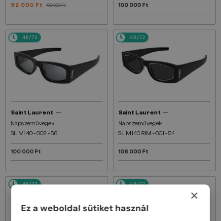
92 000 Ft
100 000 Ft
108 000 Ft
48/72
48/72
—
—
Saint Laurent
Saint Laurent
Napszemüvegek
Napszemüvegek
SL M140 - 002 - 56
SL M140 RIM - 001 - 54
100 000 Ft
108 000 Ft
48/72
48/72
×
Ez a weboldal sütiket használ