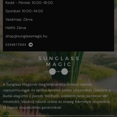
Kedd - Péntek: 10:00-18:00
Szombat: 10:00-14:00
Vasárnap: Zárva
Hétfő: Zárva
shop@
sunglassmagic.hu
ÜZENETÍRÁS
A Sunglass Magicnél megtalálhatod prémium márkás
napszemüvegek és optikai keretek széles választékát. Üzletünk a
Budai alagúttól 2 percre található, szakértői tanácsadással vár
mindenkit. Vásárolj nálunk online az ország bármelyik területéről,
14 napos visszaküldési garanciával.