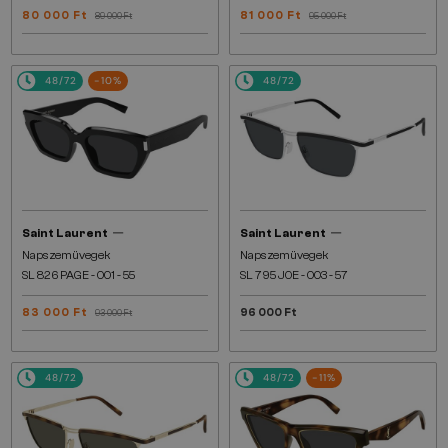
80 000 Ft
81 000 Ft
89 000 Ft
95 000 Ft
48/72
-10%
48/72
—
—
Saint Laurent
Saint Laurent
Napszemüvegek
Napszemüvegek
SL 826 PAGE - 001 - 55
SL 795 JOE - 003 - 57
83 000 Ft
96 000 Ft
93 000 Ft
48/72
48/72
-11%