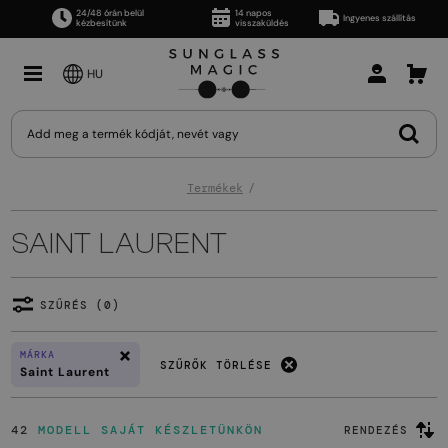
24/48 órán belül
14 napos
Ingyenes szállítás
kézbesítünk
visszaküldés
HU
Termékek
SAINT LAURENT
SZŰRÉS (0)
MÁRKA
SZŰRŐK TÖRLÉSE
Saint Laurent
42
MODELL SAJÁT KÉSZLETÜNKÖN
RENDEZÉS