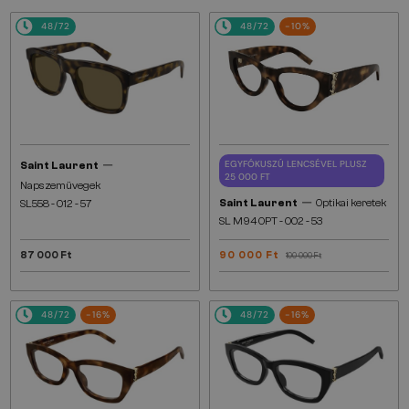
48/72
48/72
-10%
—
EGYFÓKUSZÚ LENCSÉVEL PLUSZ
Saint Laurent
25 000 FT
Napszemüvegek
—
Saint Laurent
Optikai keretek
SL558 - 012 - 57
SL M94 OPT - 002 - 53
87 000 Ft
90 000 Ft
100 000 Ft
48/72
-16%
48/72
-16%