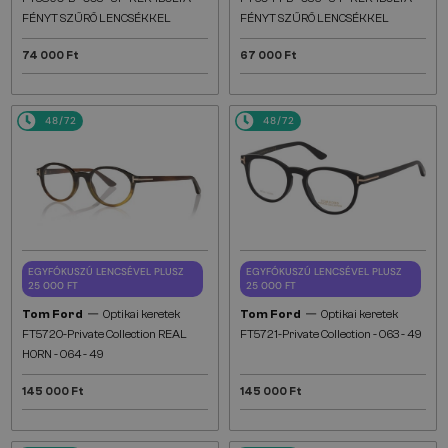
FÉNYT SZŰRŐ LENCSÉKKEL
FÉNYT SZŰRŐ LENCSÉKKEL
74 000 Ft
67 000 Ft
48/72
48/72
EGYFÓKUSZÚ LENCSÉVEL PLUSZ
EGYFÓKUSZÚ LENCSÉVEL PLUSZ
25 000 FT
25 000 FT
—
—
Tom Ford
Optikai keretek
Tom Ford
Optikai keretek
FT5720-Private Collection REAL
FT5721-Private Collection - 063 - 49
HORN - 064 - 49
145 000 Ft
145 000 Ft