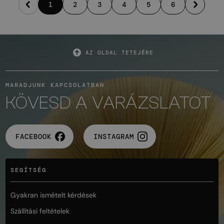
1
2
3
4
5
6
AZ OLDAL TETEJÉRE
MARADJUNK KAPCSOLATBAN
KÖVESD A VARÁZSLATOT
FACEBOOK
INSTAGRAM
SEGÍTSÉG
Gyakran ismételt kérdések
Szállítási feltételek