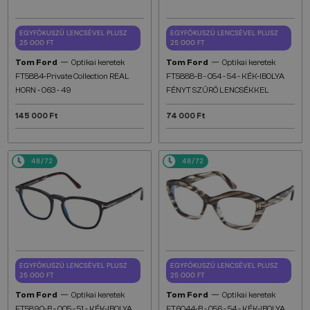
EGYFÓKUSZÚ LENCSÉVEL PLUSZ
EGYFÓKUSZÚ LENCSÉVEL PLUSZ
25 000 FT
25 000 FT
—
—
Tom Ford
Optikai keretek
Tom Ford
Optikai keretek
FT5884-Private Collection REAL
FT5888-B - 054 - 54 - KÉK-IBOLYA
HORN - 063 - 49
FÉNYT SZŰRŐ LENCSÉKKEL
145 000 Ft
74 000 Ft
48/72
48/72
EGYFÓKUSZÚ LENCSÉVEL PLUSZ
EGYFÓKUSZÚ LENCSÉVEL PLUSZ
25 000 FT
25 000 FT
—
—
Tom Ford
Optikai keretek
Tom Ford
Optikai keretek
FT5890-B - 005 - 51 - KÉK-IBOLYA
FT6044-B - 056 - 54 - KÉK-IBOLYA