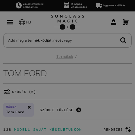
24/48 órán belül
14 napos
Ingyenes szállítás
kézbesítünk
visszaküldés
HU
Termékek
TOM FORD
SZŰRÉS (0)
MÁRKA
SZŰRŐK TÖRLÉSE
Tom Ford
138
MODELL SAJÁT KÉSZLETÜNKÖN
RENDEZÉS