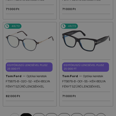
71 000 Ft
71 000 Ft
48/72
48/72
EGYFÓKUSZÚ LENCSÉVEL PLUSZ
EGYFÓKUSZÚ LENCSÉVEL PLUSZ
25 000 FT
25 000 FT
—
—
Tom Ford
Optikai keretek
Tom Ford
Optikai keretek
FT5875-B - 020 - 52 - KÉK-IBOLYA
FT5878-B - 001 - 55 - KÉK-IBOLYA
FÉNYT SZŰRŐ LENCSÉKKEL
FÉNYT SZŰRŐ LENCSÉKKEL
82 000 Ft
71 000 Ft