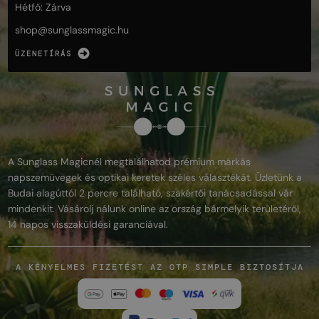
Hétfő: Zárva
shop@
sunglassmagic.hu
ÜZENETÍRÁS
A Sunglass Magicnél megtalálhatod prémium márkás
napszemüvegek és optikai keretek széles választékát. Üzletünk a
Budai alagúttól 2 percre található, szakértői tanácsadással vár
mindenkit. Vásárolj nálunk online az ország bármelyik területéről,
14 napos visszaküldési garanciával.
A KÉNYELMES FIZETÉST AZ OTP SIMPLE BIZTOSÍTJA