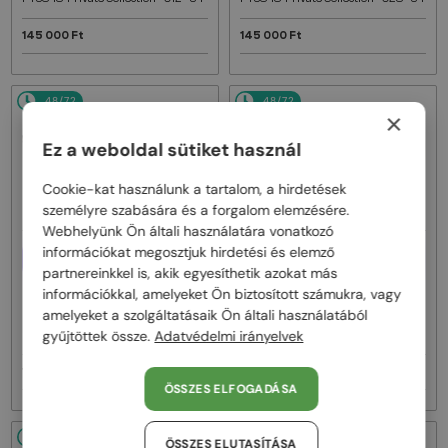
145 000 Ft
145 000 Ft
48/72
48/72
×
Ez a weboldal sütiket használ
Cookie-kat használunk a tartalom, a hirdetések
személyre szabására és a forgalom elemzésére.
Webhelyünk Ön általi használatára vonatkozó
információkat megosztjuk hirdetési és elemző
EGYFÓKUSZÚ LENCSÉVEL PLUSZ
EGYFÓKUSZÚ LENCSÉVEL PLUSZ
25 000 FT
25 000 FT
partnereinkkel is, akik egyesíthetik azokat más
—
—
információkkal, amelyeket Ön biztosított számukra, vagy
Tom Ford
Optikai keretek
Tom Ford
Optikai keretek
amelyeket a szolgáltatásaik Ön általi használatából
FT5849-Private Collection REAL
FT5849-Private Collection REAL
HORN - 063 - 50
gyűjtöttek össze.
Adatvédelmi irányelvek
HORN - 062 - 50
145 000 Ft
145 000 Ft
ÖSSZES ELFOGADÁSA
48/72
48/72
ÖSSZES ELUTASÍTÁSA