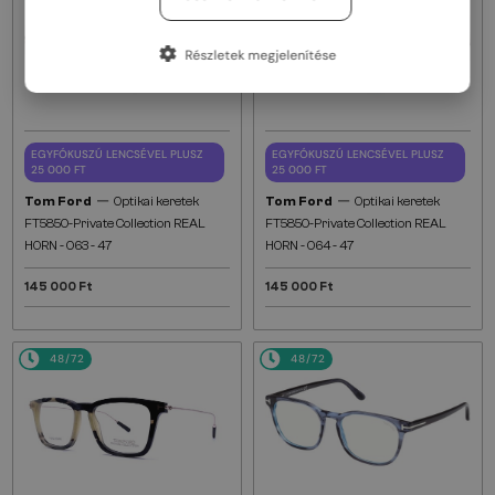
Részletek megjelenítése
EGYFÓKUSZÚ LENCSÉVEL PLUSZ
EGYFÓKUSZÚ LENCSÉVEL PLUSZ
25 000 FT
25 000 FT
—
—
Tom Ford
Optikai keretek
Tom Ford
Optikai keretek
FT5850-Private Collection REAL
FT5850-Private Collection REAL
HORN - 063 - 47
HORN - 064 - 47
145 000 Ft
145 000 Ft
48/72
48/72