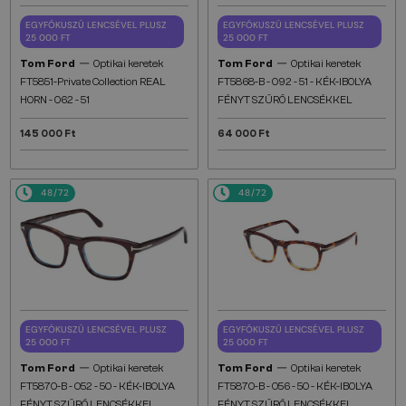
EGYFÓKUSZÚ LENCSÉVEL PLUSZ
EGYFÓKUSZÚ LENCSÉVEL PLUSZ
25 000 FT
25 000 FT
—
—
Tom Ford
Optikai keretek
Tom Ford
Optikai keretek
FT5851-Private Collection REAL
FT5868-B - 092 - 51 - KÉK-IBOLYA
HORN - 062 - 51
FÉNYT SZŰRŐ LENCSÉKKEL
145 000 Ft
64 000 Ft
48/72
48/72
EGYFÓKUSZÚ LENCSÉVEL PLUSZ
EGYFÓKUSZÚ LENCSÉVEL PLUSZ
25 000 FT
25 000 FT
—
—
Tom Ford
Optikai keretek
Tom Ford
Optikai keretek
FT5870-B - 052 - 50 - KÉK-IBOLYA
FT5870-B - 056 - 50 - KÉK-IBOLYA
FÉNYT SZŰRŐ LENCSÉKKEL
FÉNYT SZŰRŐ LENCSÉKKEL