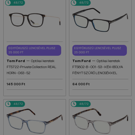
48/72
48/72
EGYFÓKUSZÚ LENCSÉVEL PLUSZ
EGYFÓKUSZÚ LENCSÉVEL PLUSZ
25 000 FT
25 000 FT
—
—
Tom Ford
Optikai keretek
Tom Ford
Optikai keretek
FT5722-Private Collection REAL
FT5802-B - 001 - 53 - KÉK-IBOLYA
HORN - 063 - 52
FÉNYT SZŰRŐ LENCSÉKKEL
145 000 Ft
64 000 Ft
48/72
48/72