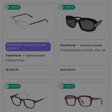
48/72
48/72
—
EGYFÓKUSZÚ LENCSÉVEL PLUSZ
Tom Ford
Napszemüvegek
25 000 FT
FT1253 ICON COLLECTION - 01A - 54
—
Tom Ford
Optikai keretek
FT5024 751 54
19 000 Ft
149 000 Ft
48/72
48/72