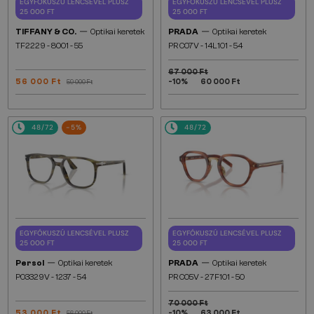
EGYFÓKUSZÚ LENCSÉVEL PLUSZ
EGYFÓKUSZÚ LENCSÉVEL PLUSZ
25 000 FT
25 000 FT
—
—
TIFFANY & CO.
Optikai keretek
PRADA
Optikai keretek
TF2229 - 8001 - 55
PR C07V - 14L1O1 - 54
67 000 Ft
56 000 Ft
-10%
60 000 Ft
59 000 Ft
48/72
-5%
48/72
EGYFÓKUSZÚ LENCSÉVEL PLUSZ
EGYFÓKUSZÚ LENCSÉVEL PLUSZ
25 000 FT
25 000 FT
—
—
Persol
Optikai keretek
PRADA
Optikai keretek
PO3329V - 1237 - 54
PR C05V - 27F1O1 - 50
70 000 Ft
53 000 Ft
-10%
63 000 Ft
56 000 Ft