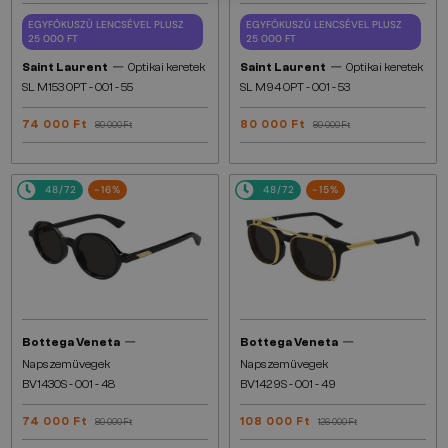
EGYFÓKUSZÚ LENCSÉVEL PLUSZ
EGYFÓKUSZÚ LENCSÉVEL PLUSZ
25 000 FT
25 000 FT
—
—
Saint Laurent
Optikai keretek
Saint Laurent
Optikai keretek
SL M153 OPT - 001 - 55
SL M94 OPT - 001 - 53
74 000 Ft
80 000 Ft
89 000 Ft
89 000 Ft
48/72
-16%
48/72
-15%
—
—
Bottega Veneta
Bottega Veneta
Napszemüvegek
Napszemüvegek
BV1430S - 001 - 48
BV1429S - 001 - 49
74 000 Ft
108 000 Ft
89 000 Ft
126 000 Ft