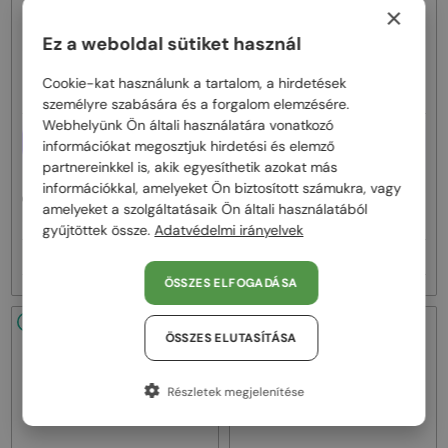
×
Ez a weboldal sütiket használ
Cookie-kat használunk a tartalom, a hirdetések
személyre szabására és a forgalom elemzésére.
Webhelyünk Ön általi használatára vonatkozó
EGYFÓKUSZÚ LENCSÉVEL PLUSZ
EGYFÓKUSZÚ LENCSÉVEL PLUSZ
információkat megosztjuk hirdetési és elemző
25 000 FT
25 000 FT
partnereinkkel is, akik egyesíthetik azokat más
—
—
DOLCE & GABBANA
Saint Laurent
Optikai keretek
információkkal, amelyeket Ön biztosított számukra, vagy
SL M153 OPT - 003 - 55
Optikai keretek
amelyeket a szolgáltatásaik Ön általi használatából
DG3405 - ​502 - ​54
gyűjtöttek össze.
Adatvédelmi irányelvek
59 000 Ft
74 000 Ft
62 000 Ft
89 000 Ft
ÖSSZES ELFOGADÁSA
48/72
-16%
48/72
-10%
ÖSSZES ELUTASÍTÁSA
Részletek megjelenítése