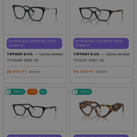
EGYFÓKUSZÚ LENCSÉVEL PLUSZ
EGYFÓKUSZÚ LENCSÉVEL PLUSZ
25 000 FT
25 000 FT
—
—
TIFFANY & CO.
Optikai keretek
TIFFANY & CO.
Optikai keretek
TF2284B - 8055 - 53
TF2229 - 8420 - 53
82 000 Ft
56 000 Ft
86 000 Ft
59 000 Ft
48/72
-5%
ÚJ
48/72