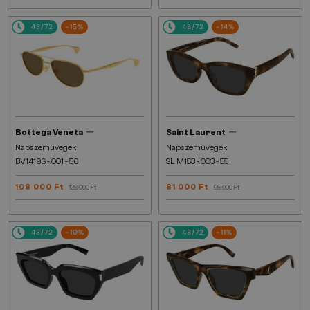
48/72
-15%
48/72
-14%
—
—
Bottega Veneta
Saint Laurent
Napszemüvegek
Napszemüvegek
BV1419S - 001 - 56
SL M153 - 003 - 55
108 000 Ft
81 000 Ft
126 000 Ft
95 000 Ft
48/72
-10%
48/72
-11%