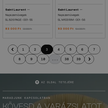
—
—
Saint Laurent
Saint Laurent
Napszemüvegek
Napszemüvegek
SL 826 PAGE - 001 - 55
SL M103 RIM - 001 - 56
83 000 Ft
93 000 Ft
93 000 Ft
104 000 Ft
1
2
3
4
5
6
7
8
9
10
...
38
39
AZ OLDAL TETEJÉRE
MARADJUNK KAPCSOLATBAN
KÖVESD A VARÁZSLATOT