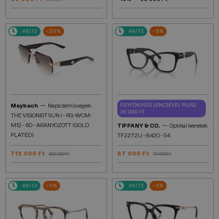
48/72
-20%
48/72
-5%
—
EGYFÓKUSZÚ LENCSÉVEL PLUSZ
Maybach
Napszemüvegek
25 000 FT
THE VISIONIST SUN I - RG-WCM-
—
M12 - 60 - ARANYOZOTT (GOLD
TIFFANY & CO.
Optikai keretek
PLATED)
TF2272U - 8420 - 54
713 000 Ft
67 000 Ft
892 000 Ft
70 000 Ft
48/72
-5%
48/72
-5%