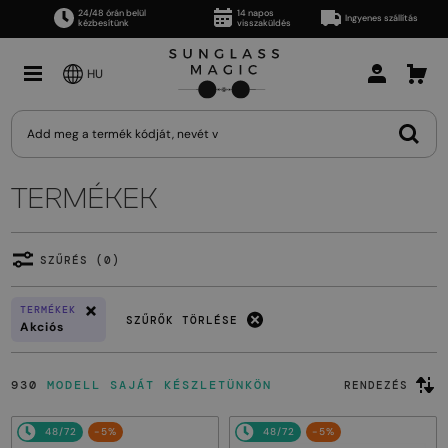
24/48 órán belül
14 napos
Ingyenes szállítás
kézbesítünk
visszaküldés
HU
TERMÉKEK
SZŰRÉS (0)
TERMÉKEK
SZŰRŐK TÖRLÉSE
Akciós
930
MODELL SAJÁT KÉSZLETÜNKÖN
RENDEZÉS
48/72
-5%
48/72
-5%