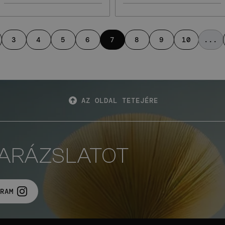
3
4
5
6
7
8
9
10
...
AZ OLDAL TETEJÉRE
VARÁZSLATOT
RAM