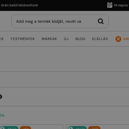
 belül kézbesítünk
14 napos vissz
EK
FESTMÉNYEK
MÁRKÁK
ÚJ
BLOG
ELÁLLÁS
AK
ÖN
48/72
-15%
48/72
-20%