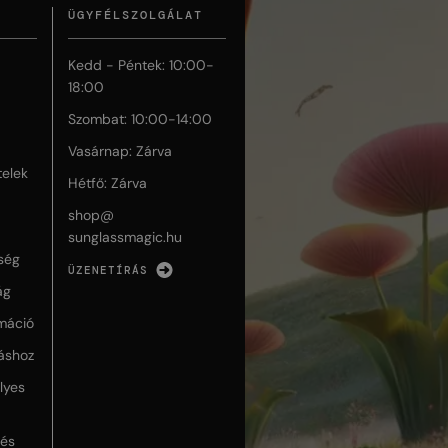
ÜGYFÉLSZOLGÁLAT
Kedd - Péntek: 10:00-
18:00
Szombat: 10:00-14:00
Vasárnap: Zárva
telek
Hétfő: Zárva
shop@
sunglassmagic.hu
ség
ÜZENETÍRÁS
ág
máció
táshoz
lyes
lés