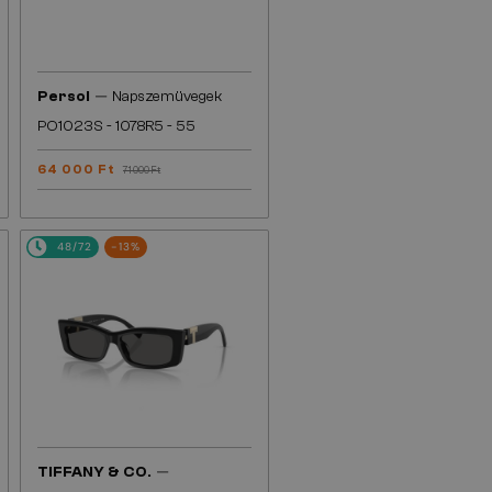
—
Persol
Napszemüvegek
PO1023S - 1078R5 - 55
64 000 Ft
71 000 Ft
48/72
-13%
—
TIFFANY & CO.