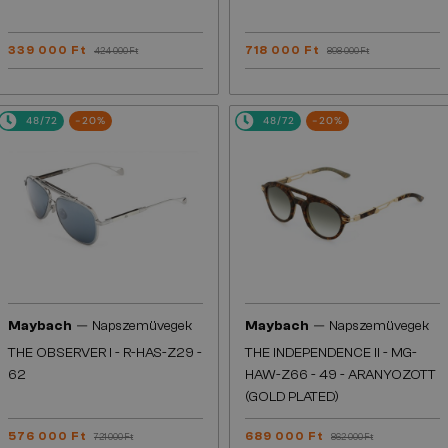
339 000 Ft
718 000 Ft
424 000 Ft
898 000 Ft
48/72
-20%
48/72
-20%
—
—
Maybach
Napszemüvegek
Maybach
Napszemüvegek
THE OBSERVER I - R-HAS-Z29 -
THE INDEPENDENCE II - MG-
62
HAW-Z66 - 49 - ARANYOZOTT
(GOLD PLATED)
576 000 Ft
689 000 Ft
721 000 Ft
862 000 Ft