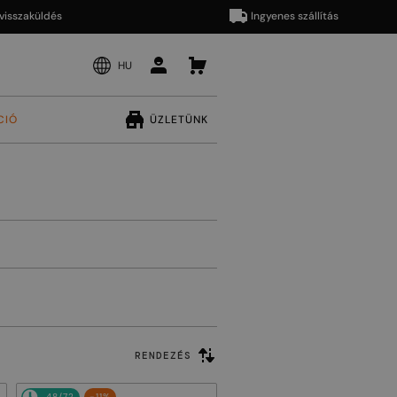
aküldés
Ingyenes szállítás
HU
CIÓ
ÜZLETÜNK
RENDEZÉS
48/72
-11%