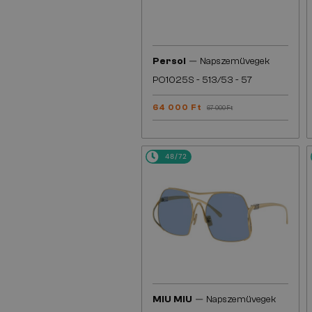
—
Persol
Napszemüvegek
PO1025S - 513/53 - 57
64 000 Ft
67 000 Ft
48/72
—
MIU MIU
Napszemüvegek