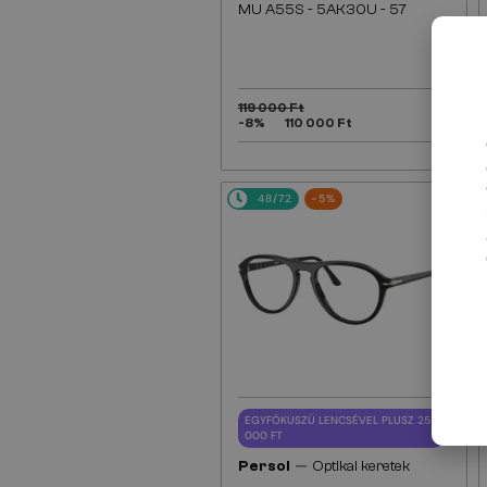
MU A55S - 5AK30U - 57
119 000 Ft
-8%
110 000 Ft
48/72
-5%
EGYFÓKUSZÚ LENCSÉVEL PLUSZ 25
000 FT
—
Persol
Optikai keretek