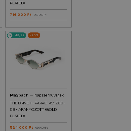
PLATED)
716 000 Ft
896 000 Ft
48/72
-20%
—
Maybach
Napszemüvegek
THE DRIVE II - PA/MG-AV-Z66 -
53 - ARANYOZOTT (GOLD
PLATED)
524 000 Ft
656 000 Ft