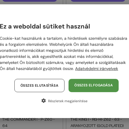
—
—
DOLCE & GABBANA
DOLCE & GABBANA
Optikai keretek
Optikai keretek
DG1365 - 02 - 53
DG1364 - 02 - 58
Ez a weboldal sütiket használ
64 000 Ft
67 000 Ft
67 000 Ft
71 000 Ft
Cookie-kat használunk a tartalom, a hirdetések személyre szabására
és a forgalom elemzésére. Webhelyünk Ön általi használatára
vonatkozó információkat megosztjuk hirdetési és elemző
48/72
-20%
48/72
-20%
partnereinkkel is, akik egyesíthetik azokat más információkkal,
amelyeket Ön biztosított számukra, vagy amelyeket a szolgáltatásaik
Ön általi használatából gyűjtöttek össze.
Adatvédelmi irányelvek
ÖSSZES ELFOGADÁSA
ÖSSZES ELUTASÍTÁSA
Részletek megjelenítése
—
—
Maybach
Napszemüvegek
Maybach
Napszemüvegek
THE COMMANDER I - P-Z60 -
THE KING I - RG-HI-Z62 - 63 -
64
ARANYOZOTT (GOLD PLATED)