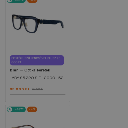
EGYFÓKUSZÚ LENCSÉVEL PLUSZ 25
000 FT
—
Dior
Optikai keretek
LADY 95.22O S1F - 3000 - 52
93 000 Ft
104 000 Ft
48/72
-4%