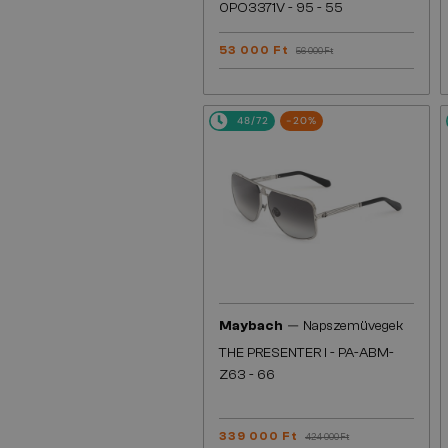
0PO3371V - 95 - 55
53 000 Ft
56 000 Ft
48/72
-20%
—
Maybach
Napszemüvegek
THE PRESENTER I - PA-ABM-
Z63 - 66
339 000 Ft
424 000 Ft