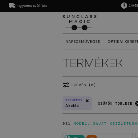
Ingyenes szállítás
24/48 órán
NAPSZEMÜVEGEK
OPTIKAI KERET
TERMÉKEK
SZŰRÉS (0)
TERMÉKEK
SZŰRŐK TÖRLÉSE
Akciós
931
MODELL SAJÁT KÉSZLETÜNK
48/72
-9%