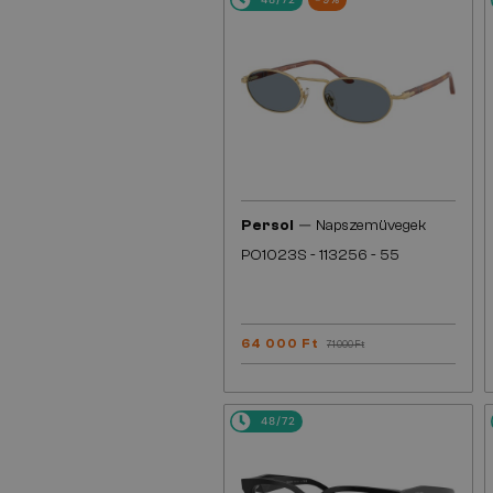
—
Persol
Napszemüvegek
PO1023S - 113256 - 55
64 000 Ft
71 000 Ft
48/72