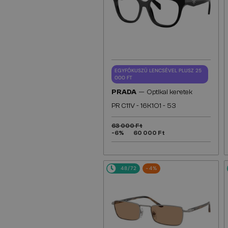
EGYFÓKUSZÚ LENCSÉVEL PLUSZ 25
000 FT
—
PRADA
Optikai keretek
PR C11V - 16K1O1 - 53
63 000 Ft
-6%
60 000 Ft
48/72
-4%