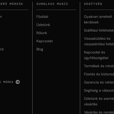
ZERŰ MÁRKÁK
SUNGLASS MAGIC
SEGÍTSÉG
n
Főoldal
Gyakran ismételt
kérdések
Üzletünk
Szállítási feltételek
r
Rólunk
Visszaküldési és
Kapcsolat
visszatérítési felté
rd
Blog
Kapcsolat és
ügyfélszolgálat
Termékek és minő
Fizetés és biztons
Garancia és rekla
S MÁRKA
Segítség a válasz
Üzletünk és szemé
vásárlás
Vásárlás és rende