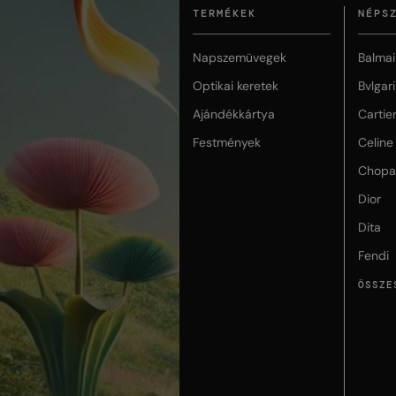
TERMÉKEK
NÉPS
Napszemüvegek
Balmai
Optikai keretek
Bvlgari
Ajándékkártya
Cartie
Festmények
Celine
Chopa
Dior
Dita
Fendi
ÖSSZE