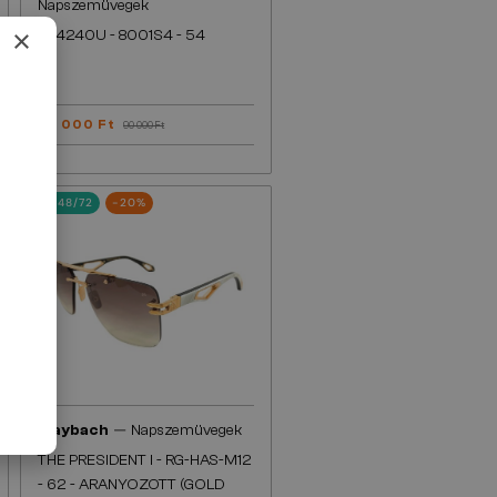
Napszemüvegek
×
TF4240U - 8001S4 - 54
78 000 Ft
90 000 Ft
48/72
-20%
—
Maybach
Napszemüvegek
THE PRESIDENT I - RG-HAS-M12
- 62 - ARANYOZOTT (GOLD