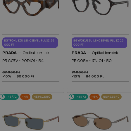
EGYFÓKUSZÚ LENCSÉVEL PLUSZ 25
EGYFÓKUSZÚ LENCSÉVEL PLUSZ 25
000 FT
000 FT
—
—
PRADA
Optikai keretek
PRADA
Optikai keretek
PR C07V - 20D1O1 - 54
PR C05V - 17N1O1 - 50
67 000 Ft
71 000 Ft
-10%
60 000 Ft
-10%
64 000 Ft
48/72
-4%
NÉPSZERŰ
48/72
-9%
NÉPSZERŰ