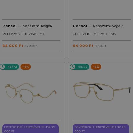
—
—
Persol
Napszemüvegek
Persol
Napszemüvegek
PO1025S - 113256 - 57
PO1023S - 513/53 - 55
64 000 Ft
64 000 Ft
67 000 Ft
71 000 Ft
48/72
-5%
48/72
-5%
EGYFÓKUSZÚ LENCSÉVEL PLUSZ 25
EGYFÓKUSZÚ LENCSÉVEL PLUSZ 25
000 FT
000 FT