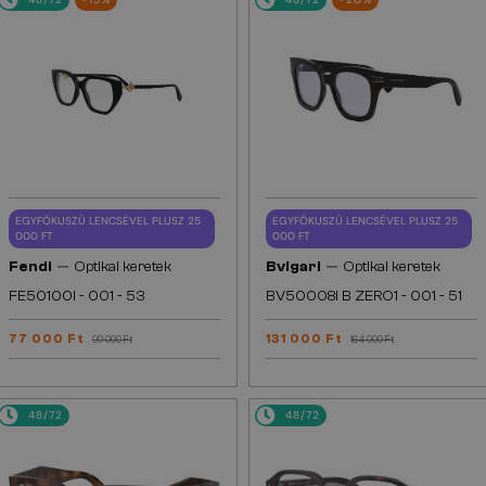
EGYFÓKUSZÚ LENCSÉVEL PLUSZ 25
EGYFÓKUSZÚ LENCSÉVEL PLUSZ 25
000 FT
000 FT
—
—
Fendi
Optikai keretek
Bvlgari
Optikai keretek
FE50100I - 001 - 53
BV50008I B ZERO1 - 001 - 51
77 000 Ft
131 000 Ft
90 000 Ft
164 000 Ft
48/72
48/72