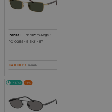
—
Persol
Napszemüvegek
PO1025S - 515/31 - 57
64 000 Ft
67 000 Ft
48/72
-9%