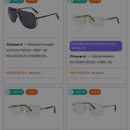
48/72
-25%
48/72
-25%
—
EGYFÓKUSZÚ LENCSÉVEL PLUSZ
Chopard
Napszemüvegek
25 000 FT
SCHG91V WOOD - 530P - 65 -
—
POLARIZÁLT LENCSÉKKEL
Chopard
Optikai keretek
VCHG60V WOOD - 0400 - 55
135 000 Ft
125 000 Ft
180 000 Ft
167 000 Ft
48/72
-25%
48/72
-25%