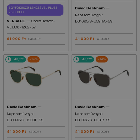
—
EGYFÓKUSZÚ LENCSÉVEL PLUSZ
David Beckham
25 000 FT
Napszemüvegek
—
VERSACE
Optikai keretek
DB 1093/S - J5GHA - 59
VE1306 - ​1262 - ​57
61 000 Ft
41 000 Ft
64 000 Ft
48 000 Ft
48/72
-14%
48/72
-14%
—
—
David Beckham
David Beckham
Napszemüvegek
Napszemüvegek
DB 1093/S - J5GQT - 59
DB 1093/S - 6LBIR - 59
41 000 Ft
41 000 Ft
48 000 Ft
48 000 Ft