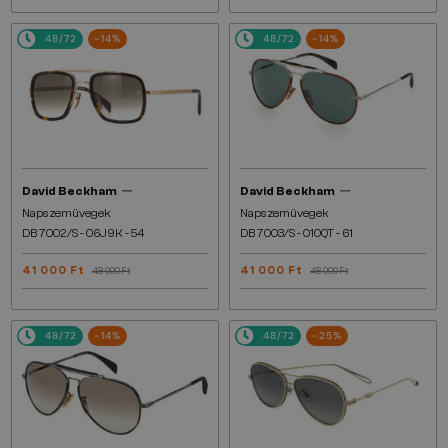
48/72
-14%
48/72
-14%
—
—
David Beckham
David Beckham
Napszemüvegek
Napszemüvegek
DB 7002/S - 06J9K - 54
DB 7003/S - 010QT - 61
41 000 Ft
41 000 Ft
48 000 Ft
48 000 Ft
48/72
-14%
48/72
-25%