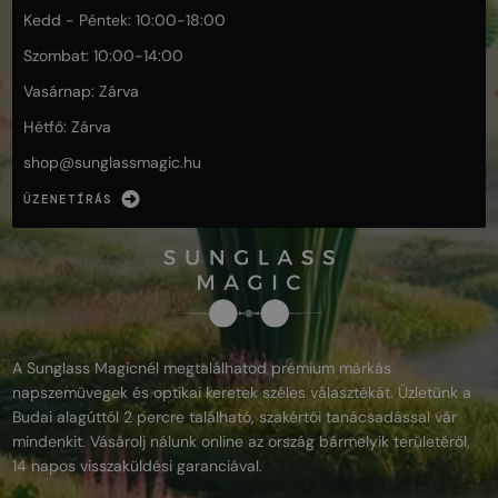
Kedd - Péntek: 10:00-18:00
Szombat: 10:00-14:00
Vasárnap: Zárva
Hétfő: Zárva
shop@
sunglassmagic.hu
ÜZENETÍRÁS
A Sunglass Magicnél megtalálhatod prémium márkás
napszemüvegek és optikai keretek széles választékát. Üzletünk a
Budai alagúttól 2 percre található, szakértői tanácsadással vár
mindenkit. Vásárolj nálunk online az ország bármelyik területéről,
14 napos visszaküldési garanciával.