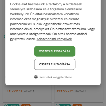
—
—
Chopard
Napszemüvegek
Chopard
Napszemüvegek
Cookie-kat használunk a tartalom, a hirdetések
SCHG31M - 08FC - 64
SCHG36 WOOD - 8FFP - 55 -
személyre szabására és a forgalom elemzésére.
POLARIZÁLT LENCSÉKKEL
Webhelyünk Ön általi használatára vonatkozó
információkat megosztjuk hirdetési és elemző
135 000 Ft
135 000 Ft
180 000 Ft
269 000 Ft
partnereinkkel is, akik egyesíthetik azokat más
információkkal, amelyeket Ön biztosított számukra, vagy
amelyeket a szolgáltatásaik Ön általi használatából
48/72
-39%
48/72
-39%
gyűjtöttek össze.
Adatvédelmi irányelvek
ÖSSZES ELFOGADÁSA
ÖSSZES ELUTASÍTÁSA
—
—
Chopard
Napszemüvegek
Chopard
Napszemüvegek
Részletek megjelenítése
SCHG63 - 300P - 62 - POLARIZÁLT
SCHG63 - 8FEP - 62 - POLARIZÁLT
LENCSÉKKEL
LENCSÉKKEL
145 000 Ft
145 000 Ft
236 000 Ft
236 000 Ft