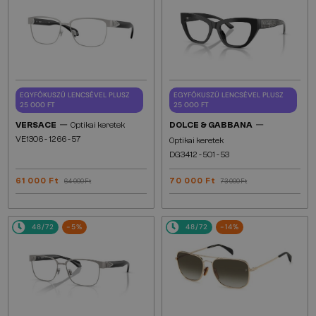
EGYFÓKUSZÚ LENCSÉVEL PLUSZ
EGYFÓKUSZÚ LENCSÉVEL PLUSZ
25 000 FT
25 000 FT
—
—
VERSACE
Optikai keretek
DOLCE & GABBANA
VE1306 - ​1266 - ​57
Optikai keretek
DG3412 - ​501 - ​53
61 000 Ft
70 000 Ft
64 000 Ft
73 000 Ft
48/72
-5%
48/72
-14%