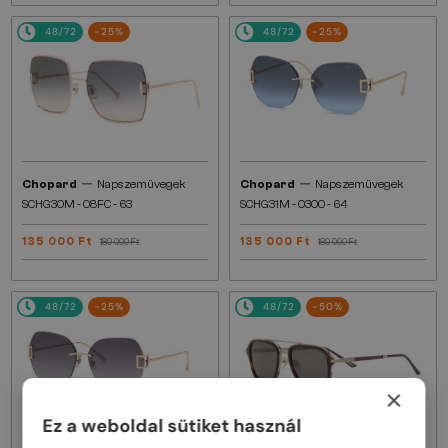
48/72
-25%
48/72
-25%
—
—
Chopard
Napszemüvegek
Chopard
Napszemüvegek
SCHG30M - 08FC - 63
SCHG31M - 0300 - 64
135 000 Ft
135 000 Ft
180 000 Ft
180 000 Ft
48/72
-25%
48/72
-50%
×
Ez a weboldal sütiket használ