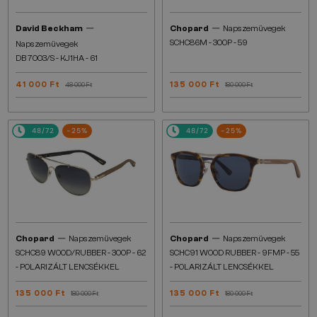
—
—
David Beckham
Chopard
Napszemüvegek
SCHC86M - 300P - 59
Napszemüvegek
DB 7003/S - KJ1HA - 61
41 000 Ft
135 000 Ft
48 000 Ft
180 000 Ft
48/72
-25%
48/72
-25%
—
—
Chopard
Napszemüvegek
Chopard
Napszemüvegek
SCHC89 WOOD/RUBBER - 300P - 62
SCHC91 WOOD RUBBER - 9FMP - 55
- POLARIZÁLT LENCSÉKKEL
- POLARIZÁLT LENCSÉKKEL
135 000 Ft
135 000 Ft
180 000 Ft
180 000 Ft