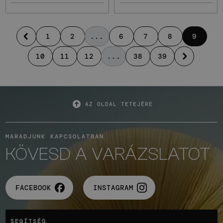
1
2
...
6
7
8
9
10
11
12
...
38
39
AZ OLDAL TETEJÉRE
MARADJUNK KAPCSOLATBAN
KÖVESD A VARÁZSLATOT
FACEBOOK
INSTAGRAM
SEGÍTSÉG