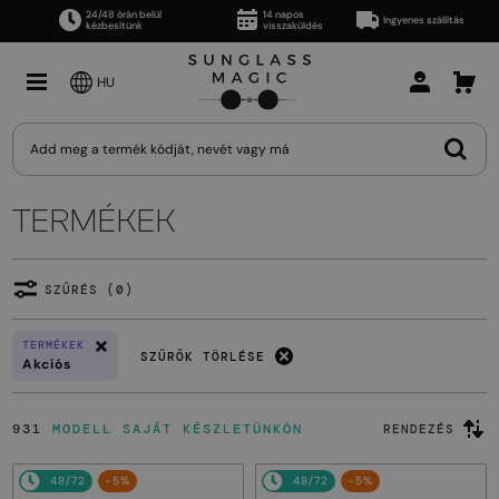
24/48 órán belül
14 napos
Ingyenes szállítás
kézbesítünk
visszaküldés
HU
TERMÉKEK
SZŰRÉS (0)
TERMÉKEK
SZŰRŐK TÖRLÉSE
Akciós
931
MODELL SAJÁT KÉSZLETÜNKÖN
RENDEZÉS
48/72
-5%
48/72
-5%