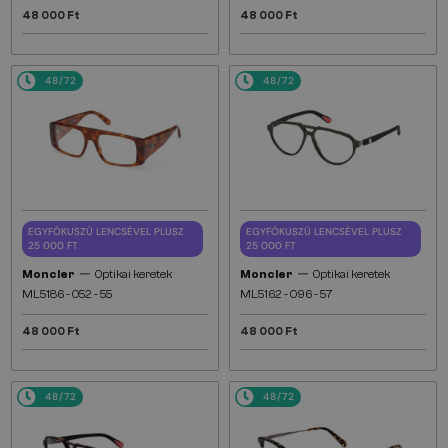
48 000 Ft
48 000 Ft
48/72
48/72
EGYFÓKUSZÚ LENCSÉVEL PLUSZ
EGYFÓKUSZÚ LENCSÉVEL PLUSZ
25 000 FT
25 000 FT
—
—
Moncler
Optikai keretek
Moncler
Optikai keretek
ML5186 - 052 - 55
ML5162 - 096 - 57
48 000 Ft
48 000 Ft
48/72
48/72