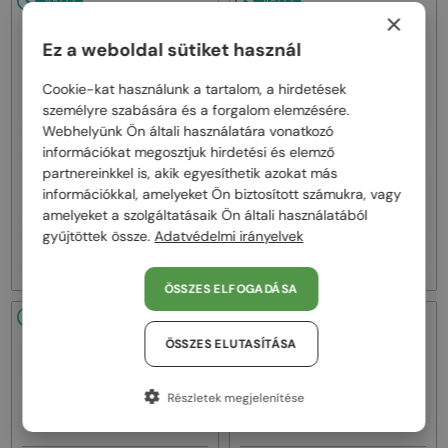
48/72
48/72
×
Ez a weboldal sütiket használ
Cookie-kat használunk a tartalom, a hirdetések
személyre szabására és a forgalom elemzésére.
Webhelyünk Ön általi használatára vonatkozó
információkat megosztjuk hirdetési és elemző
—
EGYFÓKUSZÚ LENCSÉVEL PLUSZ
Moncler
Napszemüvegek
25 000 FT
partnereinkkel is, akik egyesíthetik azokat más
ML0288 PEAKE - 90D - 60 -
—
információkkal, amelyeket Ön biztosított számukra, vagy
POLARIZÁLT LENCSÉKKEL
Moncler
Optikai keretek
amelyeket a szolgáltatásaik Ön általi használatából
ML5085 - 056 - 54
gyűjtöttek össze.
Adatvédelmi irányelvek
62 000 Ft
48 000 Ft
ÖSSZES ELFOGADÁSA
48/72
48/72
ÖSSZES ELUTASÍTÁSA
Részletek megjelenítése