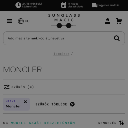
24/48 órán belül
14 napos
Ingyenes szállítás
kézbesítünk
visszaküldés
HU
Termékek
MONCLER
SZŰRÉS (0)
MÁRKA
SZŰRŐK TÖRLÉSE
Moncler
96
MODELL SAJÁT KÉSZLETÜNKÖN
RENDEZÉS