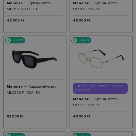
—
—
Moncler
Optikai keretek
Moncler
Optikai keretek
ML5158-D - 001 - 53
ML5132 - 005 - 52
48 000 Ft
48 000 Ft
48/72
48/72
—
EGYFÓKUSZÚ LENCSÉVEL PLUSZ
Moncler
Napszemüvegek
25 000 FT
ML0292-P - 02A - 54
—
Moncler
Optikai keretek
ML5127 - 032 - 55
62 000 Ft
48 000 Ft