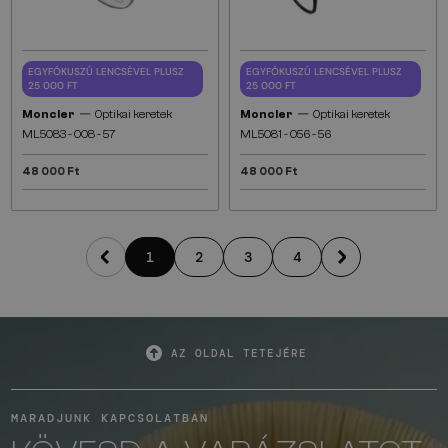
EGYFÓKUSZÚ LENCSÉVEL PLUSZ
EGYFÓKUSZÚ LENCSÉVEL PLUSZ
25 000 FT
25 000 FT
—
—
Moncler
Optikai keretek
Moncler
Optikai keretek
ML5083 - 008 - 57
ML5081 - 056 - 56
48 000 Ft
48 000 Ft
1
2
3
4
AZ OLDAL TETEJÉRE
MARADJUNK KAPCSOLATBAN