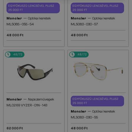
EGYFÓKUSZÚ LENCSÉVEL PLUSZ
EGYFÓKUSZÚ LENCSÉVEL PLUSZ
25 000 FT
25 000 FT
—
—
Moncler
Optikai keretek
Moncler
Optikai keretek
ML5085 - 055 - 54
ML5083 - 030 - 57
48 000 Ft
48 000 Ft
48/72
48/72
—
EGYFÓKUSZÚ LENCSÉVEL PLUSZ
Moncler
Napszemüvegek
25 000 FT
ML0269 VYZER - 01N - 143
—
Moncler
Optikai keretek
ML5083 - 030 - 55
62 000 Ft
48 000 Ft