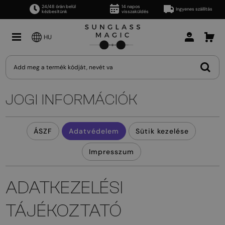
24/48 órán belül
14 napos
Ingyenes szállítás
kézbesítünk
visszaküldés
HU
JOGI INFORMÁCIÓK
ÁSZF
Adatvédelem
Sütik kezelése
Impresszum
ADATKEZELÉSI
TÁJÉKOZTATÓ