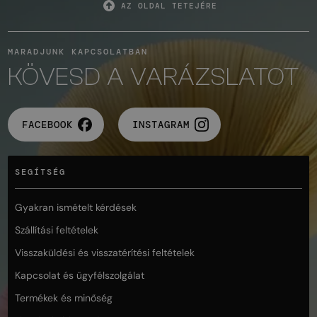
AZ OLDAL TETEJÉRE
MARADJUNK KAPCSOLATBAN
KÖVESD A VARÁZSLATOT
FACEBOOK
INSTAGRAM
SEGÍTSÉG
Gyakran ismételt kérdések
Szállítási feltételek
Visszaküldési és visszatérítési feltételek
Kapcsolat és ügyfélszolgálat
Termékek és minőség