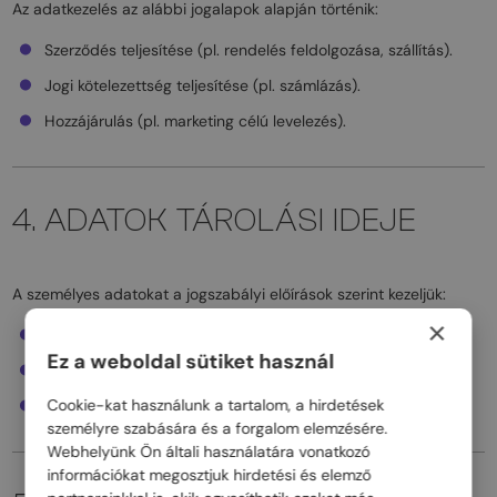
Az adatkezelés az alábbi jogalapok alapján történik:
Szerződés teljesítése (pl. rendelés feldolgozása, szállítás).
Jogi kötelezettség teljesítése (pl. számlázás).
Hozzájárulás (pl. marketing célú levelezés).
4. ADATOK TÁROLÁSI IDEJE
A személyes adatokat a jogszabályi előírások szerint kezeljük:
×
Vásárlási adatok: 5 év.
Ez a weboldal sütiket használ
Számlázási adatok: 8 év (adózási jogszabályok alapján).
Cookie-kat használunk a tartalom, a hirdetések
Marketing célú adatok: visszavonásig.
személyre szabására és a forgalom elemzésére.
Webhelyünk Ön általi használatára vonatkozó
információkat megosztjuk hirdetési és elemző