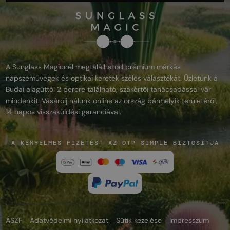
A Sunglass Magicnél megtalálhatod prémium márkás
napszemüvegek és optikai keretek széles választékát. Üzletünk a
Budai alagúttól 2 percre található, szakértői tanácsadással vár
mindenkit. Vásárolj nálunk online az ország bármelyik területéről,
14 napos visszaküldési garanciával.
A KÉNYELMES FIZETÉST AZ OTP SIMPLE BIZTOSÍTJA
ÁSZF
Adatvédelmi nyilatkozat
Sütik kezelése
Impresszum