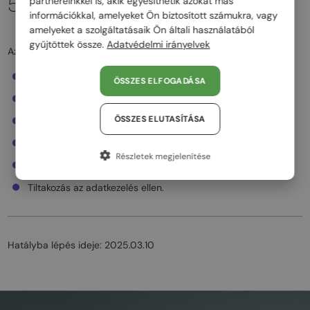
5. AZ ÉRINTETTEK JOGAI
partnereinkkel is, akik egyesíthetik azokat más
információkkal, amelyeket Ön biztosított számukra, vagy
amelyeket a szolgáltatásaik Ön általi használatából
gyűjtöttek össze.
Adatvédelmi irányelvek
Az érintettek jogai közé tartozik:
Az adatokhoz való hozzáférés.
ÖSSZES ELFOGADÁSA
Az adatok helyesbítése.
ÖSSZES ELUTASÍTÁSA
Az adatok törlése („elfeledtetéshez való jog”).
Az adatkezelés korlátozása.
Részletek megjelenítése
Adathordozhatóság.
Tiltakozás az adatkezelés ellen.
Hatályba lépés ideje: 2025.03.10