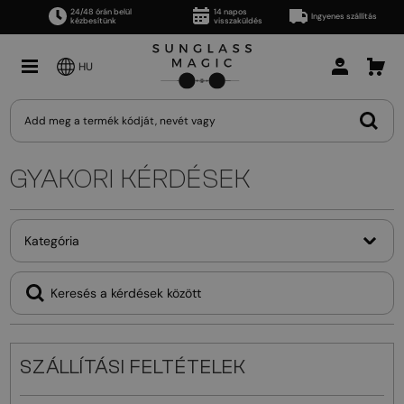
24/48 órán belül
14 napos
Ingyenes szállítás
kézbesítünk
visszaküldés
HU
GYAKORI KÉRDÉSEK
Kategória
SZÁLLÍTÁSI FELTÉTELEK