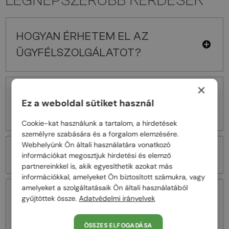
LEGNÉPSZERŰBB KÉRDÉSEK
HOGYAN ÉRHETEM EL AZ
ÜGYFÉLSZOLGÁLATOT?
×
VISSZAKÜLDÉSI ÉS
Ez a weboldal sütiket használ
VISSZATÉRÍTÉSI FELTÉTELEK
Cookie-kat használunk a tartalom, a hirdetések
személyre szabására és a forgalom elemzésére.
Webhelyünk Ön általi használatára vonatkozó
SZÁLLÍTÁSI FELTÉTELEK
információkat megosztjuk hirdetési és elemző
partnereinkkel is, akik egyesíthetik azokat más
információkkal, amelyeket Ön biztosított számukra, vagy
amelyeket a szolgáltatásaik Ön általi használatából
AZ ÜZLETBEN LEHETŐSÉG VAN
gyűjtöttek össze.
Adatvédelmi irányelvek
TERMÉKCSERÉRE VAGY
ÖSSZES ELFOGADÁSA