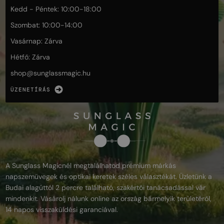
Kedd - Péntek: 10:00-18:00
Szombat: 10:00-14:00
Vasárnap: Zárva
Hétfő: Zárva
shop@
sunglassmagic.hu
ÜZENETÍRÁS
A Sunglass Magicnél megtalálhatod prémium márkás
napszemüvegek és optikai keretek széles választékát. Üzletünk a
Budai alagúttól 2 percre található, szakértői tanácsadással vár
mindenkit. Vásárolj nálunk online az ország bármelyik területéről,
14 napos visszaküldési garanciával.