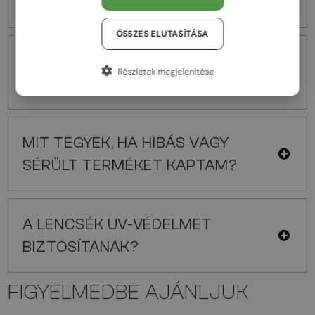
VISSZAKÜLDÉSRE?
ÖSSZES ELUTASÍTÁSA
EREDETI NAPSZEMÜVEGEKET ÉS
Részletek megjelenítése
KERETEKET ÁRULTOK?
MIT TEGYEK, HA HIBÁS VAGY
SÉRÜLT TERMÉKET KAPTAM?
A LENCSÉK UV-VÉDELMET
BIZTOSÍTANAK?
FIGYELMEDBE AJÁNLJUK