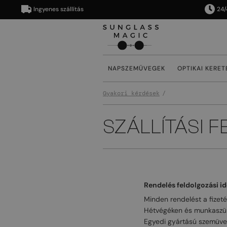
Ingyenes szállítás
24/48 ór
NAPSZEMÜVEGEK
OPTIKAI KERET
Gyakori kérdések
SZÁLLÍTÁSI F
Rendelés feldolgozási id
Minden rendelést a fizet
Hétvégéken és munkaszünet
Egyedi gyártású szemüveg