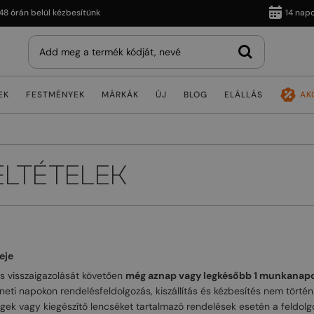
án belül kézbesítünk
14 napos vi
EK
FESTMÉNYEK
MÁRKÁK
ÚJ
BLOG
ELÁLLÁS
AK
ELTÉTELEK
eje
és visszaigazolását követően
még aznap vagy legkésőbb 1 munkanapo
i napokon rendelésfeldolgozás, kiszállítás és kézbesítés nem történi
ek vagy kiegészítő lencséket tartalmazó rendelések esetén a feldolgo