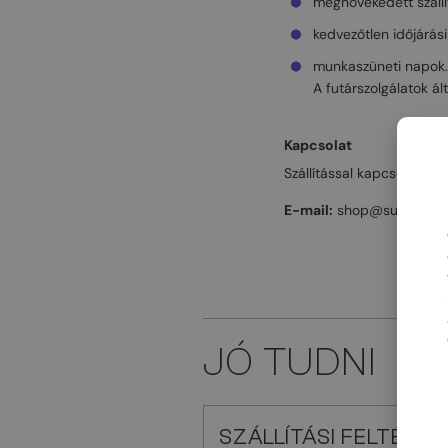
megnövekedett szállí
kedvezőtlen időjárás
munkaszüneti napok.
A futárszolgálatok ál
Kapcsolat
Szállítással kapcsolatos 
E-mail:
shop@sunglassm
JÓ TUDNI
SZÁLLÍTÁSI FELTÉTEL