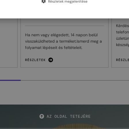
Részletek megjelenítése
VISSZATÉRÍTÉSI
ÜGY
FELTÉTELEK
olatos
Kérdés
telefo
Ha nem vagy elégedett, 14 napon belül
üzletü
visszaküldheted a terméket.Ismerd meg a
készsé
folyamat lépéseit és feltételeit.
RÉSZLETEK
RÉSZL
AZ OLDAL TETEJÉRE