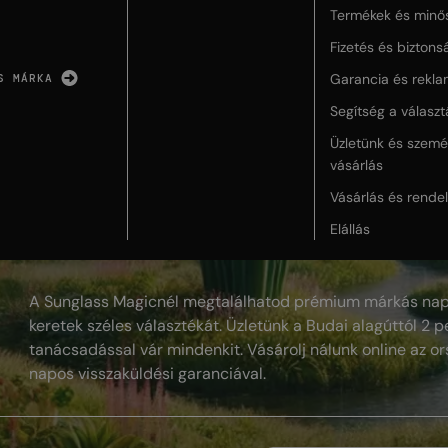
Termékek és minő
Fizetés és biztons
Garancia és rekla
S MÁRKA
Segítség a válasz
Üzletünk és szemé
vásárlás
Vásárlás és rende
Elállás
A Sunglass Magicnél megtalálhatod prémium márkás nap
keretek széles választékát. Üzletünk a Budai alagúttól 2 pe
tanácsadással vár mindenkit. Vásárolj nálunk online az or
napos visszaküldési garanciával.