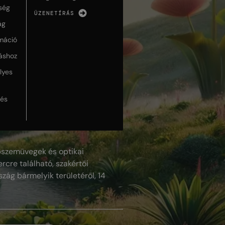
ség
ÜZENETÍRÁS
ág
máció
táshoz
lyes
lés
szemüvegek és optikai
rcre található, szakértői
szág bármelyik területéről, 14