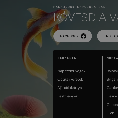
MARADJUNK KAPCSOLATBAN
KÖVESD A 
FACEBOOK
INSTAG
TERMÉKEK
NÉPS
Napszemüvegek
Balmai
Optikai keretek
Bvlgari
Ajándékkártya
Cartie
Festmények
Celine
Chopa
Dior