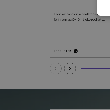
Ezen az oldalon a szállítással kapcs
fő információkról tájékozódhatsz.
RÉSZLETEK