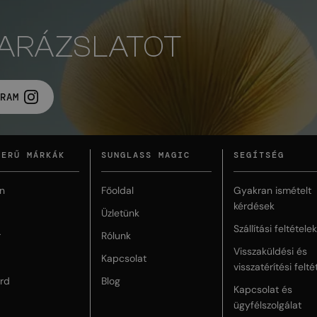
VARÁZSLATOT
RAM
ZERŰ MÁRKÁK
SUNGLASS MAGIC
SEGÍTSÉG
n
Főoldal
Gyakran ismételt
kérdések
Üzletünk
Szállítási feltételek
r
Rólunk
Visszaküldési és
Kapcsolat
visszatérítési felté
rd
Blog
Kapcsolat és
ügyfélszolgálat