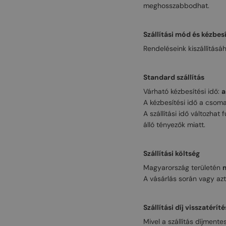
meghosszabbodhat.
Szállítási mód és kézbesí
Rendeléseink kiszállításá
Standard szállítás
Várható kézbesítési idő:
a
A kézbesítési idő a csom
A szállítási idő változha
álló tényezők miatt.
Szállítási költség
Magyarország területén
m
A vásárlás során vagy azt 
Szállítási díj visszatérít
Mivel a szállítás díjmente