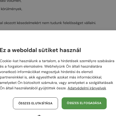
tási volumen,
i körülmények,
tal okozott késedelmekért nem tudunk felelősséget vállalni.
kérdés esetén forduljon hozzánk bizalommal:
Ez a weboldal sütiket használ
agic.hu
Cookie-kat használunk a tartalom, a hirdetések személyre szabására
és a forgalom elemzésére. Webhelyünk Ön általi használatára
vonatkozó információkat megosztjuk hirdetési és elemző
partnereinkkel is, akik egyesíthetik azokat más információkkal,
amelyeket Ön biztosított számukra, vagy amelyeket a szolgáltatásaik
Ön általi használatából gyűjtöttek össze.
Adatvédelmi irányelvek
ÖSSZES ELFOGADÁSA
ÖSSZES ELUTASÍTÁSA
EK
VISSZAKÜLDÉSI ÉS
KAP