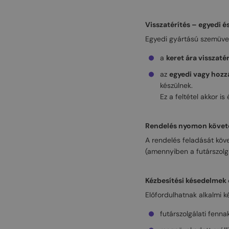
Visszatérítés – egyedi 
Egyedi gyártású szemüveg
a
keret ára visszaté
az
egyedi vagy hozz
készülnek.
Ez a feltétel akkor i
Rendelés nyomon követ
A rendelés feladását köve
(amennyiben a futárszolgál
Kézbesítési késedelmek 
Előfordulhatnak alkalmi k
futárszolgálati fenn