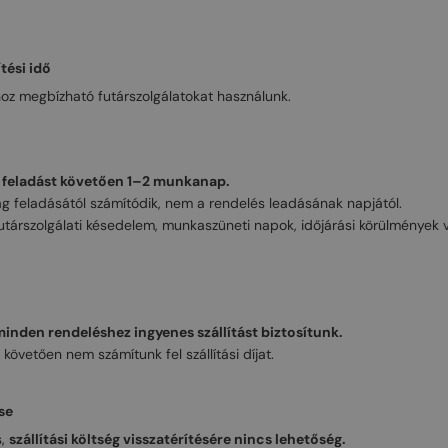
tési idő
hoz megbízható futárszolgálatokat használunk.
 feladást követően 1–2 munkanap.
ag feladásától számítódik, nem a rendelés leadásának napjától.
t futárszolgálati késedelem, munkaszüneti napok, időjárási körülmények 
inden rendeléshez ingyenes szállítást biztosítunk.
követően nem számítunk fel szállítási díjat.
ése
s,
szállítási költség visszatérítésére nincs lehetőség.