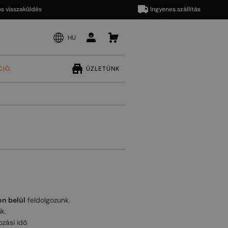
sszaküldés
Ingyenes szállítás
HU
CIÓ
ÜZLETÜNK
n belül
feldolgozunk.
k.
zási idő