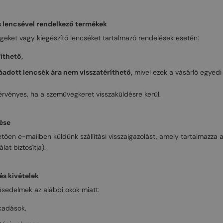
és lencsével rendelkező termékek
eket vagy kiegészítő lencséket tartalmazó rendelések esetén:
ríthető,
áadott lencsék ára nem visszatéríthető,
mivel ezek a vásárló egyedi 
s érvényes, ha a szemüvegkeret visszaküldésre kerül.
ése
tően e-mailben küldünk szállítási visszaigazolást, amely tartalmazza
at biztosítja).
és kivételek
ésedelmek az alábbi okok miatt:
akadások,