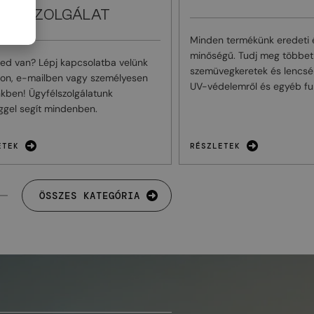
FÉLSZOLGÁLAT
Minden termékünk eredeti é
minőségű. Tudj meg többet
ed van? Lépj kapcsolatba velünk
szemüvegkeretek és lencsék
non, e-mailben vagy személyesen
UV-védelemről és egyéb fun
nkben! Ügyfélszolgálatunk
ggel segít mindenben.
ETEK
RÉSZLETEK
ÖSSZES KATEGÓRIA