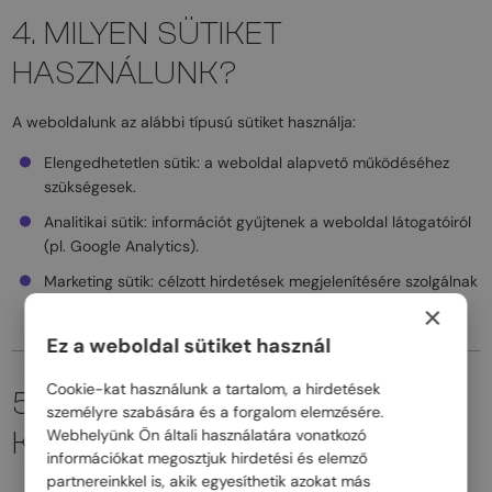
4. MILYEN SÜTIKET
HASZNÁLUNK?
A weboldalunk az alábbi típusú sütiket használja:
Elengedhetetlen sütik: a weboldal alapvető működéséhez
szükségesek.
Analitikai sütik: információt gyűjtenek a weboldal látogatóiról
(pl. Google Analytics).
Marketing sütik: célzott hirdetések megjelenítésére szolgálnak
(pl. Facebook Pixel).
×
Ez a weboldal sütiket használ
Cookie-kat használunk a tartalom, a hirdetések
5. SÜTIK IRÁNYÍTÁSA ÉS
személyre szabására és a forgalom elemzésére.
KEZELÉSE
Webhelyünk Ön általi használatára vonatkozó
információkat megosztjuk hirdetési és elemző
partnereinkkel is, akik egyesíthetik azokat más