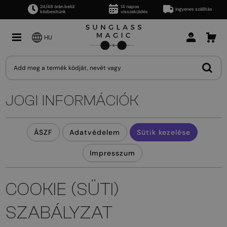
24/48 órán belül
14 napos
Ingyenes szállítás
kézbesítünk
visszaküldés
HU
JOGI INFORMÁCIÓK
ÁSZF
Adatvédelem
Sütik kezelése
Impresszum
COOKIE (SÜTI)
SZABÁLYZAT