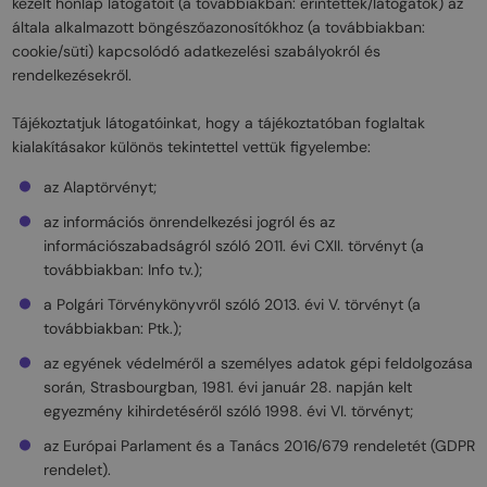
kezelt honlap látogatóit (a továbbiakban: érintettek/látogatók) az
általa alkalmazott böngészőazonosítókhoz (a továbbiakban:
cookie/süti) kapcsolódó adatkezelési szabályokról és
rendelkezésekről.
Tájékoztatjuk látogatóinkat, hogy a tájékoztatóban foglaltak
kialakításakor különös tekintettel vettük figyelembe:
az Alaptörvényt;
az információs önrendelkezési jogról és az
információszabadságról szóló 2011. évi CXII. törvényt (a
továbbiakban: Info tv.);
a Polgári Törvénykönyvről szóló 2013. évi V. törvényt (a
továbbiakban: Ptk.);
az egyének védelméről a személyes adatok gépi feldolgozása
során, Strasbourgban, 1981. évi január 28. napján kelt
egyezmény kihirdetéséről szóló 1998. évi VI. törvényt;
az Európai Parlament és a Tanács 2016/679 rendeletét (GDPR
rendelet).