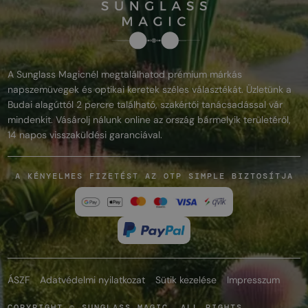
A Sunglass Magicnél megtalálhatod prémium márkás
napszemüvegek és optikai keretek széles választékát. Üzletünk a
Budai alagúttól 2 percre található, szakértői tanácsadással vár
mindenkit. Vásárolj nálunk online az ország bármelyik területéről,
14 napos visszaküldési garanciával.
A KÉNYELMES FIZETÉST AZ OTP SIMPLE BIZTOSÍTJA
ÁSZF
Adatvédelmi nyilatkozat
Sütik kezelése
Impresszum
COPYRIGHT © SUNGLASS MAGIC. ALL RIGHTS