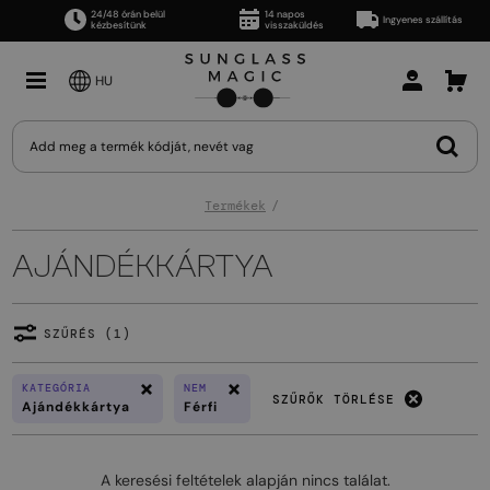
24/48 órán belül
14 napos
Ingyenes szállítás
kézbesítünk
visszaküldés
HU
Termékek
AJÁNDÉKKÁRTYA
SZŰRÉS (1)
KATEGÓRIA
NEM
SZŰRŐK TÖRLÉSE
Ajándékkártya
Férfi
A keresési feltételek alapján nincs találat.