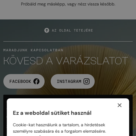
Próbáld meg másképp, vagy nézz vissza később.
AZ OLDAL TETEJÉRE
MARADJUNK KAPCSOLATBAN
KÖVESD A VARÁZSLATOT
FACEBOOK
INSTAGRAM
SEGÍTSÉG
×
Ez a weboldal sütiket használ
Gyakran ismételt kérdések
Cookie-kat használunk a tartalom, a hirdetések
Szállítási feltételek
személyre szabására és a forgalom elemzésére.