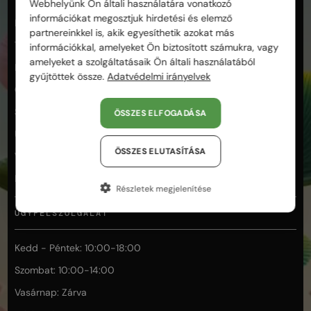
Visszaküldési és visszatérítési feltételek
Webhelyünk Ön általi használatára vonatkozó
információkat megosztjuk hirdetési és elemző
Kapcsolat és ügyfélszolgálat
partnereinkkel is, akik egyesíthetik azokat más
Termékek és minőség
információkkal, amelyeket Ön biztosított számukra, vagy
amelyeket a szolgáltatásaik Ön általi használatából
Fizetés és biztonság
gyűjtöttek össze.
Adatvédelmi irányelvek
Garancia és reklamáció
Segítség a választáshoz
ÖSSZES ELFOGADÁSA
Üzletünk és személyes vásárlás
ÖSSZES ELUTASÍTÁSA
Vásárlás és rendelés
Elállás
Részletek megjelenítése
ÜGYFÉLSZOLGÁLAT
Kedd - Péntek: 10:00-18:00
Szombat: 10:00-14:00
Vasárnap: Zárva