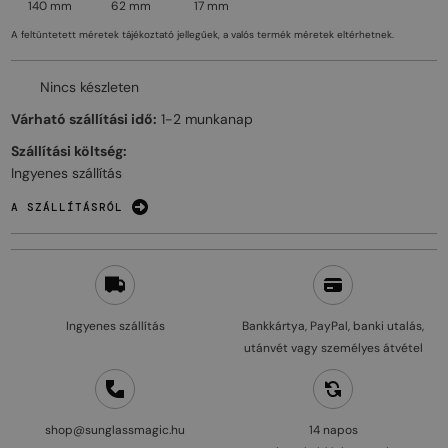
140 mm
62 mm
17 mm
A feltüntetett méretek tájékoztató jellegűek, a valós termék méretek eltérhetnek.
Nincs készleten
Várható szállítási idő:
1-2 munkanap
Szállítási költség:
Ingyenes szállítás
A SZÁLLÍTÁSRÓL
Ingyenes szállítás
Bankkártya, PayPal, banki utalás,
utánvét vagy személyes átvétel
shop@sunglassmagic.hu
14 napos