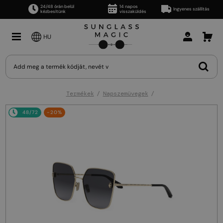
24/48 órán belül
14 napos
Ingyenes szállítás
kézbesítünk
visszaküldés
HU
Termékek
Napszemüvegek
48/72
-20%