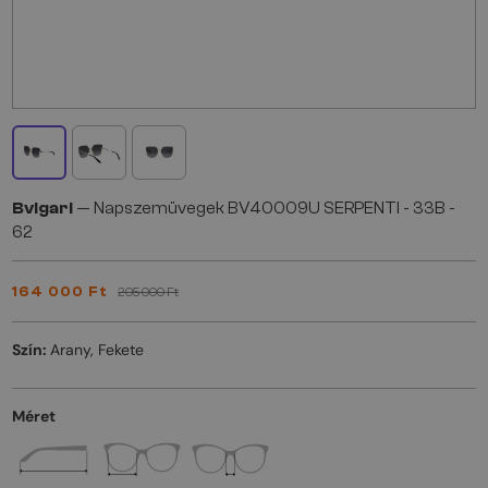
Bvlgari
— Napszemüvegek BV40009U SERPENTI - 33B -
62
164 000 Ft
205 000 Ft
Szín:
Arany, Fekete
Méret