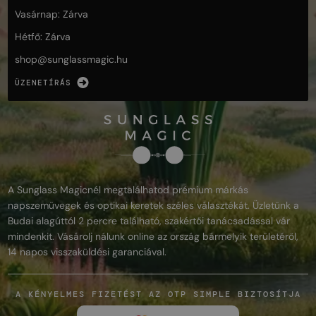
Vasárnap: Zárva
Hétfő: Zárva
shop@
sunglassmagic.hu
ÜZENETÍRÁS
A Sunglass Magicnél megtalálhatod prémium márkás
napszemüvegek és optikai keretek széles választékát. Üzletünk a
Budai alagúttól 2 percre található, szakértői tanácsadással vár
mindenkit. Vásárolj nálunk online az ország bármelyik területéről,
14 napos visszaküldési garanciával.
A KÉNYELMES FIZETÉST AZ OTP SIMPLE BIZTOSÍTJA