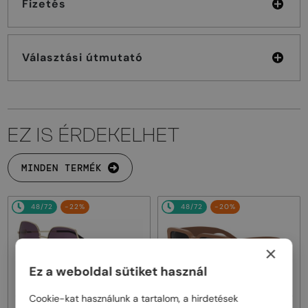
Fizetés
Választási útmutató
EZ IS ÉRDEKELHET
MINDEN TERMÉK
48/72
-22%
48/72
-20%
×
Ez a weboldal sütiket használ
Cookie-kat használunk a tartalom, a hirdetések