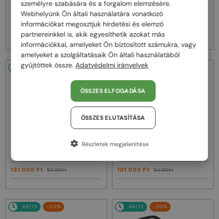
—
—
Bvlgari
Napszemüvegek
Bvlgari
Napszemüvegek
személyre szabására és a forgalom elemzésére.
BV40035U - 33T - 58
BV40044I SERPENTI - 45A - 53
Webhelyünk Ön általi használatára vonatkozó
információkat megosztjuk hirdetési és elemző
111 000 Ft
131 000 Ft
142 000 Ft
164 000 Ft
partnereinkkel is, akik egyesíthetik azokat más
információkkal, amelyeket Ön biztosított számukra, vagy
amelyeket a szolgáltatásaik Ön általi használatából
gyűjtöttek össze.
Adatvédelmi irányelvek
48/72
-20%
48/72
-20%
ÖSSZES ELFOGADÁSA
ÖSSZES ELUTASÍTÁSA
—
—
Bvlgari
Napszemüvegek
Bvlgari
Napszemüvegek
Részletek megjelenítése
BV40044F SERPENTI - 25F - 56
BV40050I - 25F - 52
131 000 Ft
131 000 Ft
164 000 Ft
164 000 Ft
48/72
-20%
48/72
-20%