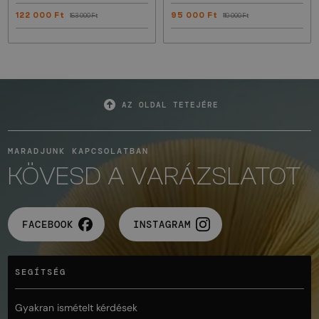
122 000 Ft
95 000 Ft
153 000 Ft
119 000 Ft
AZ OLDAL TETEJÉRE
MARADJUNK KAPCSOLATBAN
KÖVESD A VARÁZSLATOT
FACEBOOK
INSTAGRAM
SEGÍTSÉG
Gyakran ismételt kérdések