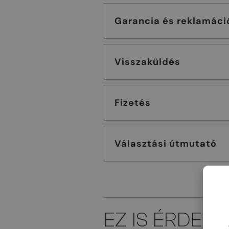
Garancia és reklamáci
Visszaküldés
Fizetés
Választási útmutató
EZ IS ÉRDEK