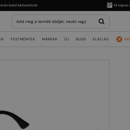
belül kézbesítünk
14 napos vissz
EK
FESTMÉNYEK
MÁRKÁK
ÚJ
BLOG
ELÁLLÁS
AK