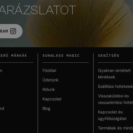
VARÁZSLATOT
RAM
ZERŰ MÁRKÁK
SUNGLASS MAGIC
SEGÍTSÉG
n
Főoldal
Gyakran ismételt
kérdések
Üzletünk
Szállítási feltételek
r
Rólunk
Visszaküldési és
Kapcsolat
visszatérítési felté
rd
Blog
Kapcsolat és
ügyfélszolgálat
Termékek és minő