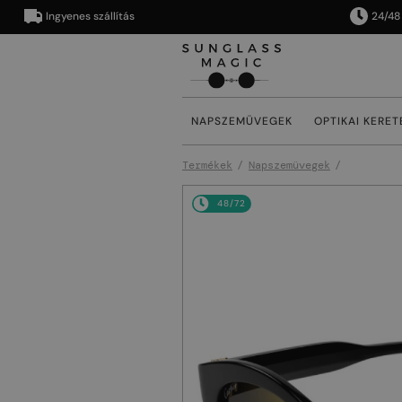
Ingyenes szállítás
24/48 órán 
NAPSZEMÜVEGEK
OPTIKAI KERET
Termékek
Napszemüvegek
48/72