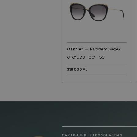
—
Cartier
Napszemüvegek
CT0150S - 001 - 55
316 000 Ft
MARADJUNK KAPCSOLATBAN