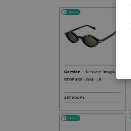
48/72
—
Cartier
Napszemüvegek
CT0540S - 001 - 48
257 000 Ft
48/72