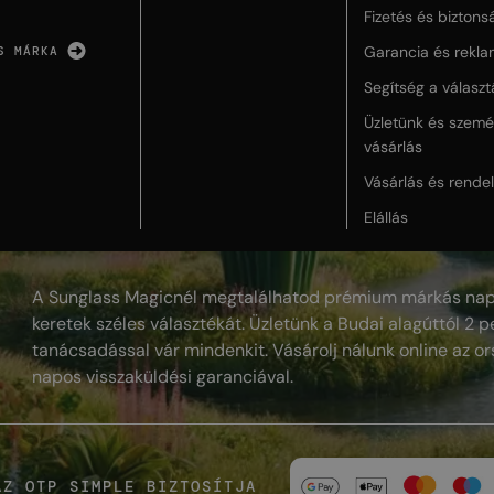
Fizetés és biztons
Garancia és rekla
S MÁRKA
Segítség a válasz
Üzletünk és szemé
vásárlás
Vásárlás és rende
Elállás
A Sunglass Magicnél megtalálhatod prémium márkás nap
keretek széles választékát. Üzletünk a Budai alagúttól 2 pe
tanácsadással vár mindenkit. Vásárolj nálunk online az or
napos visszaküldési garanciával.
AZ OTP SIMPLE BIZTOSÍTJA