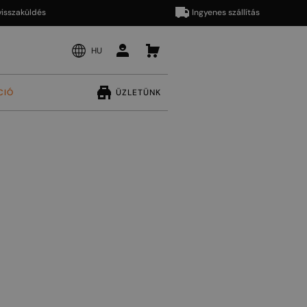
aküldés
Ingyenes szállítás
HU
CIÓ
ÜZLETÜNK