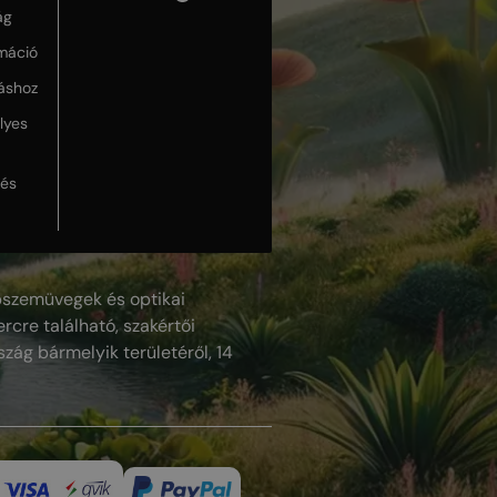
ág
máció
táshoz
lyes
lés
szemüvegek és optikai
rcre található, szakértői
szág bármelyik területéről, 14