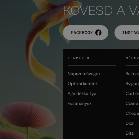
KÖVESD A 
FACEBOOK
INSTAG
TERMÉKEK
NÉPS
Napszemüvegek
Balmai
Optikai keretek
Bvlgari
Ajándékkártya
Cartie
Festmények
Celine
Chopa
Dior
Dita