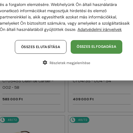
és a forgalom elemzésére. Webhelyünk Ön általi használatára
vonatkozó információkat megosztjuk hirdetési és elemző
48/72
48/72
partnereinkkel is, akik egyesíthetik azokat más információkkal,
amelyeket Ön biztosított számukra, vagy amelyeket a szolgáltatásaik
Ön általi használatából gyűjtöttek össze.
Adatvédelmi irányelvek
ÖSSZES ELFOGADÁSA
ÖSSZES ELUTASÍTÁSA
Részletek megjelenítése
—
—
Cartier
Napszemüvegek
Cartier
Napszemüvegek
CT0545S Clash de Cartier -
CT0473S - 004 - 54
002 - 58
583 000 Ft
409 000 Ft
48/72
48/72