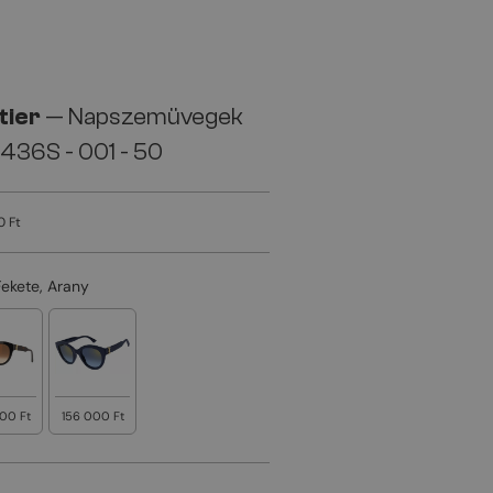
tier
— Napszemüvegek
436S - 001 - 50
0 Ft
Fekete, Arany
00 Ft
156 000 Ft