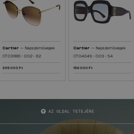
—
—
Cartier
Napszemüvegek
Cartier
Napszemüvegek
CT0398S - 002 - 62
CT0434S - 003 - 54
335 000 Ft
156 000 Ft
AZ OLDAL TETEJÉRE