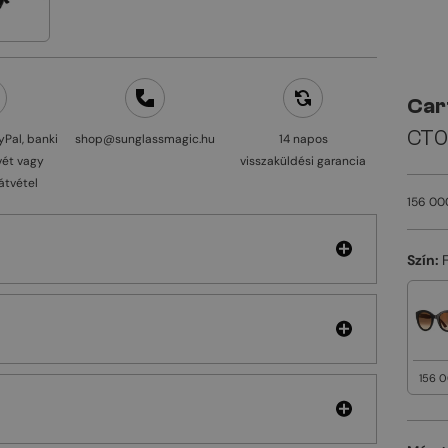
Car
CT0
yPal, banki
shop@sunglassmagic.hu
14 napos
vét vagy
visszaküldési garancia
átvétel
156 00
Szín:
156 0