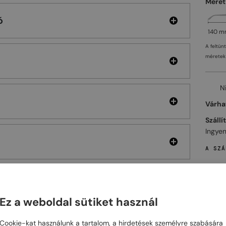
Méret
ó
140 
A feltün
méretek 
N
Várhat
Szállí
Ingyen
A SZÁ
Ez a weboldal sütiket használ
ELHET
Cookie-kat használunk a tartalom, a hirdetések személyre szabására