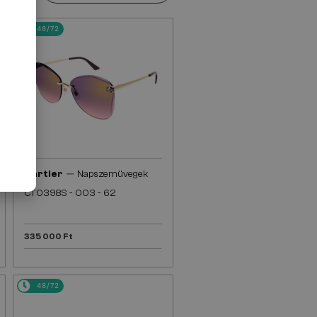
48/72
—
Cartier
Napszemüvegek
CT0398S - 003 - 62
335 000 Ft
48/72