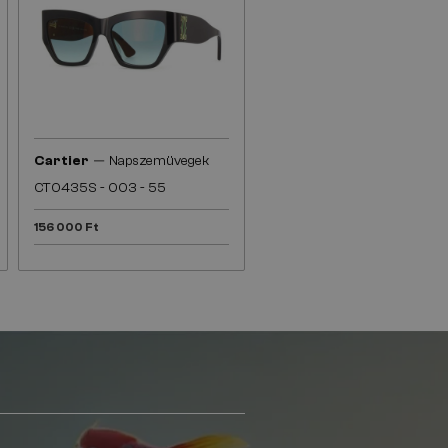
—
Cartier
Napszemüvegek
CT0435S - 003 - 55
156 000 Ft