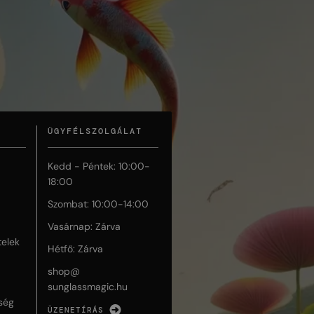
ÜGYFÉLSZOLGÁLAT
Kedd - Péntek: 10:00-
18:00
Szombat: 10:00-14:00
Vasárnap: Zárva
telek
Hétfő: Zárva
shop@
sunglassmagic.hu
ség
ÜZENETÍRÁS