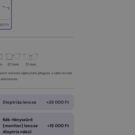
00 Ft
mm
57 mm
17 mm
tetett méretek tájékoztató jellegűek, a valós termék
eltérhetnek.
Dioptriás lencse
+25 000 Ft
Kék-fényszűrő
(monitor) lencse
+15 000 Ft
dioptria nékül