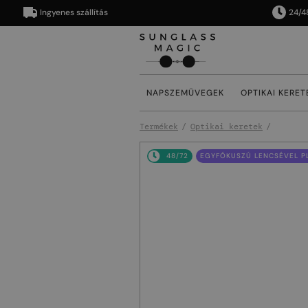
Ingyenes szállítás
24/48 órán
NAPSZEMÜVEGEK
OPTIKAI KERET
Termékek
Optikai keretek
48/72
EGYFÓKUSZÚ LENCSÉVEL PL