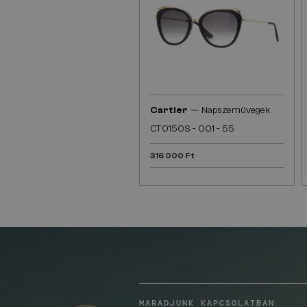
—
Cartier
Napszemüvegek
CT0150S - 001 - 55
316 000 Ft
MARADJUNK KAPCSOLATBAN