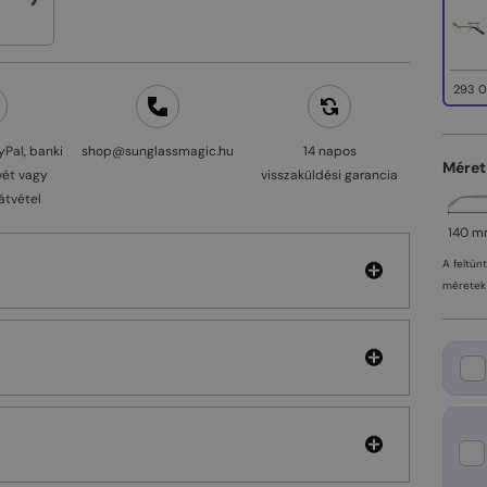
293 0
yPal, banki
shop@sunglassmagic.hu
14 napos
Méret
vét vagy
visszaküldési garancia
átvétel
140 
A feltün
méretek 