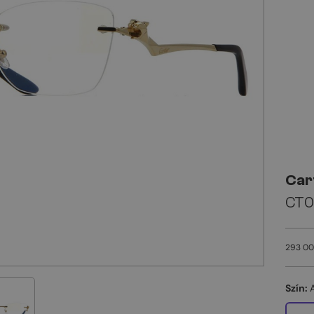
Car
CT01
293 00
Szín: