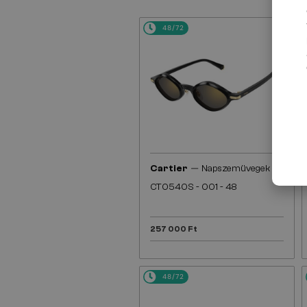
48/72
—
Cartier
Napszemüvegek
CT0540S - 001 - 48
257 000 Ft
48/72