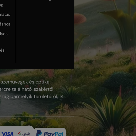
ág
máció
táshoz
lyes
lés
szemüvegek és optikai
rcre található, szakértői
szág bármelyik területéről, 14