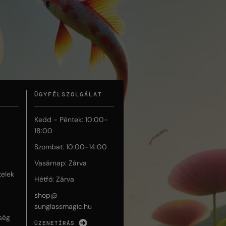
ÜGYFÉLSZOLGÁLAT
Kedd - Péntek: 10:00-
18:00
Szombat: 10:00-14:00
Vasárnap: Zárva
telek
Hétfő: Zárva
shop@
sunglassmagic.hu
ség
ÜZENETÍRÁS