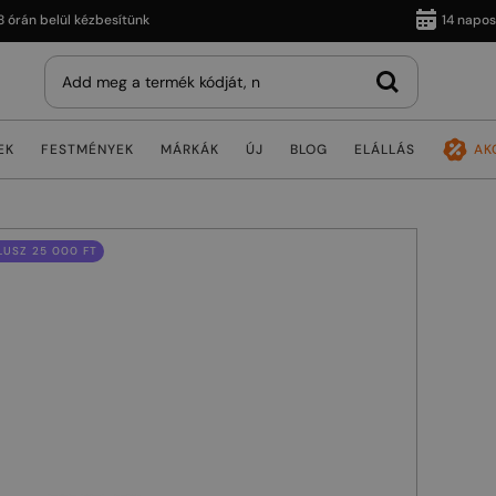
 belül kézbesítünk
14 napos viss
EK
FESTMÉNYEK
MÁRKÁK
ÚJ
BLOG
ELÁLLÁS
AK
USZ 25 000 FT