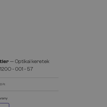
tier
— Optikai keretek
20O - 001 - 57
0 Ft
Arany