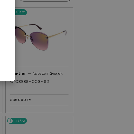
48/72
—
Cartier
Napszemüvegek
CT0398S - 003 - 62
335 000 Ft
48/72