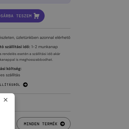
OSÁRBA TESZEM
észleten, üzletünkben azonnal elérhető
ó szállítási idő:
1-2 munkanap
 rendelés esetén a szállítási idő akár
kanappal
is meghosszabbodhat.
tási költség:
es szállítás
LLÍTÁSRÓL
×
MINDEN TERMÉK