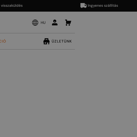
zaküldés
Ingyenes szállítás
HU
CIÓ
ÜZLETÜNK