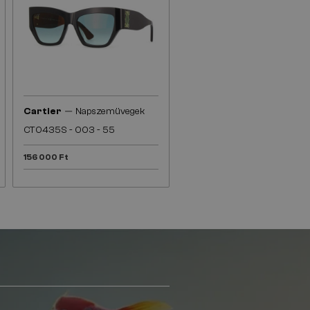
—
Cartier
Napszemüvegek
CT0435S - 003 - 55
156 000 Ft