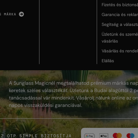
Fizetés és biztons
Garancia és rekla
S MÁRKA
Segítség a válasz
Üzletünk és szemé
vásárlás
Vásárlás és rende
Elállás
A Sunglass Magicnél megtalálhatod prémium márkás nap
keretek széles választékát. Üzletünk a Budai alagúttól 2 pe
tanácsadással vár mindenkit. Vásárolj nálunk online az or
napos visszaküldési garanciával.
AZ OTP SIMPLE BIZTOSÍTJA