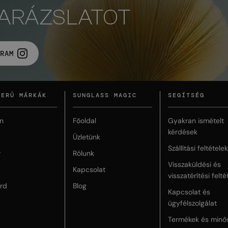
VARÁZSLATOT
RAM
ZERŰ MÁRKÁK
SUNGLASS MAGIC
SEGÍTSÉG
n
Főoldal
Gyakran ismételt
kérdések
Üzletünk
Szállítási feltételek
r
Rólunk
Visszaküldési és
Kapcsolat
visszatérítési felté
rd
Blog
Kapcsolat és
ügyfélszolgálat
Termékek és minő