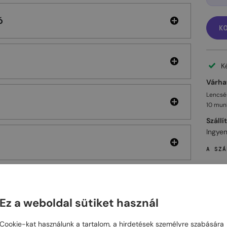
ó
K
K
Várhat
Lencsés
10 mun
Szállí
Ingyen
A SZÁ
Ez a weboldal sütiket használ
ELHET
Cookie-kat használunk a tartalom, a hirdetések személyre szabására