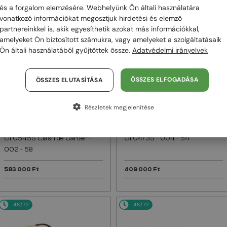
és a forgalom elemzésére. Webhelyünk Ön általi használatára
vonatkozó információkat megosztjuk hirdetési és elemző
48/72
48/72
partnereinkkel is, akik egyesíthetik azokat más információkkal,
amelyeket Ön biztosított számukra, vagy amelyeket a szolgáltatásaik
Ön általi használatából gyűjtöttek össze.
Adatvédelmi irányelvek
ÖSSZES ELFOGADÁSA
ÖSSZES ELUTASÍTÁSA
Részletek megjelenítése
—
—
Cartier
Napszemüvegek
Cartier
Napszemüvegek
CT0545S Clash de Cartier -
CT0473S - 004 - 54
002 - 58
583 000 Ft
409 000 Ft
48/72
48/72