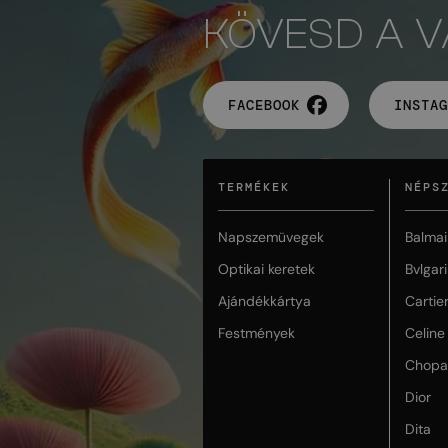
KÖVESD A 
FACEBOOK
INSTAG
TERMÉKEK
NÉPS
Napszemüvegek
Balmai
Optikai keretek
Bvlgari
Ajándékkártya
Cartie
Festmények
Celine
Chopa
Dior
Dita