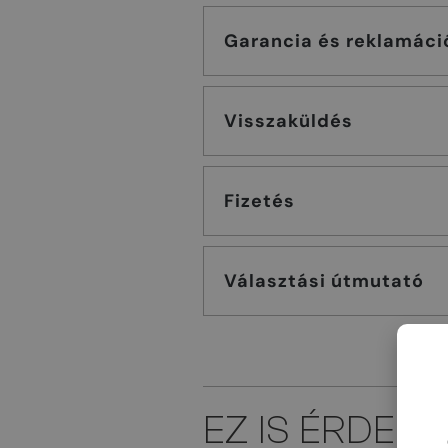
Garancia és reklamáci
Visszaküldés
Fizetés
Választási útmutató
EZ IS ÉRDEK