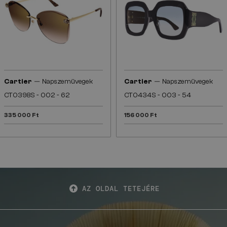
—
—
Cartier
Napszemüvegek
Cartier
Napszemüvegek
CT0398S - 002 - 62
CT0434S - 003 - 54
335 000 Ft
156 000 Ft
AZ OLDAL TETEJÉRE