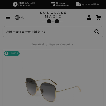
24/48 órán belül
14 napos
Ingyenes szállítás
kézbesítünk
visszaküldés
HU
Termékek
Napszemüvegek
48/72