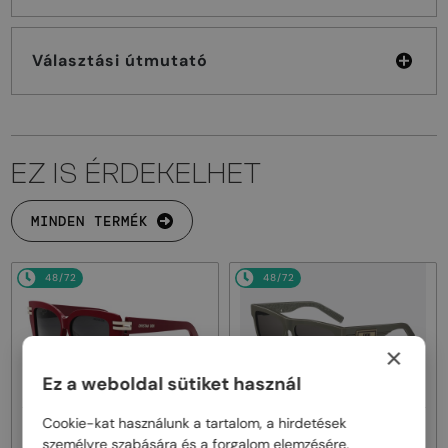
Választási útmutató
EZ IS ÉRDEKELHET
MINDEN TERMÉK
48/72
48/72
×
Ez a weboldal sütiket használ
Cookie-kat használunk a tartalom, a hirdetések
—
—
Dior
Napszemüvegek
Dior
Napszemüvegek
személyre szabására és a forgalom elemzésére.