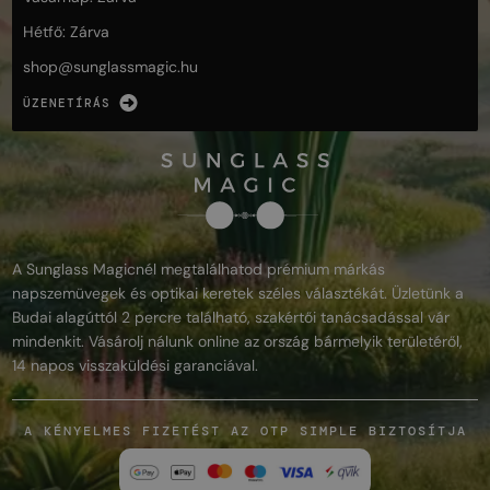
Hétfő: Zárva
shop@
sunglassmagic.hu
ÜZENETÍRÁS
A Sunglass Magicnél megtalálhatod prémium márkás
napszemüvegek és optikai keretek széles választékát. Üzletünk a
Budai alagúttól 2 percre található, szakértői tanácsadással vár
mindenkit. Vásárolj nálunk online az ország bármelyik területéről,
14 napos visszaküldési garanciával.
A KÉNYELMES FIZETÉST AZ OTP SIMPLE BIZTOSÍTJA