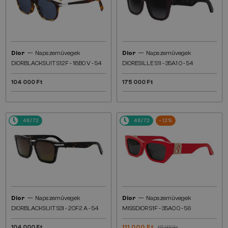
—
—
Dior
Napszemüvegek
Dior
Napszemüvegek
DIORBLACKSUIT S12F - 18B0 V - 54
DIORESILLE S1I - 35A1 O - 54
104 000 Ft
175 000 Ft
48/72
48/72
-12%
—
—
Dior
Napszemüvegek
Dior
Napszemüvegek
DIORBLACKSUIT S3I - 20F2 A - 54
MISSDIOR S1F - 35A0 O - 56
104 000 Ft
111 000 Ft
127 000 Ft