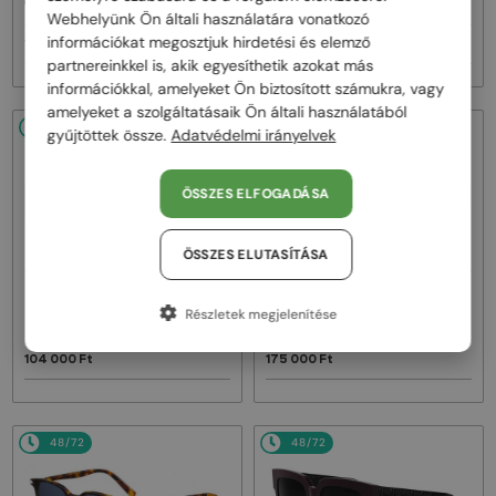
CDIOR S1F - 35A0 D - 56
DIORB23 S4I - 64A0 V - 56
Webhelyünk Ön általi használatára vonatkozó
információkat megosztjuk hirdetési és elemző
161 000 Ft
145 000 Ft
partnereinkkel is, akik egyesíthetik azokat más
információkkal, amelyeket Ön biztosított számukra, vagy
amelyeket a szolgáltatásaik Ön általi használatából
48/72
48/72
gyűjtöttek össze.
Adatvédelmi irányelvek
ÖSSZES ELFOGADÁSA
ÖSSZES ELUTASÍTÁSA
—
—
Dior
Napszemüvegek
Dior
Napszemüvegek
Részletek megjelenítése
DIORBLACKSUIT S12F - 10A0 V - 54
DIORESILLE S1F - 20A1 O - 55
104 000 Ft
175 000 Ft
48/72
48/72