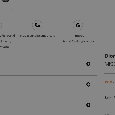
yPal, banki
shop@sunglassmagic.hu
14 napos
vét vagy
visszaküldési garancia
átvétel
Dio
MISS
93 00
Szín: