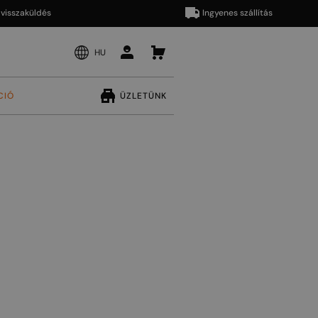
aküldés
Ingyenes szállítás
HU
CIÓ
ÜZLETÜNK