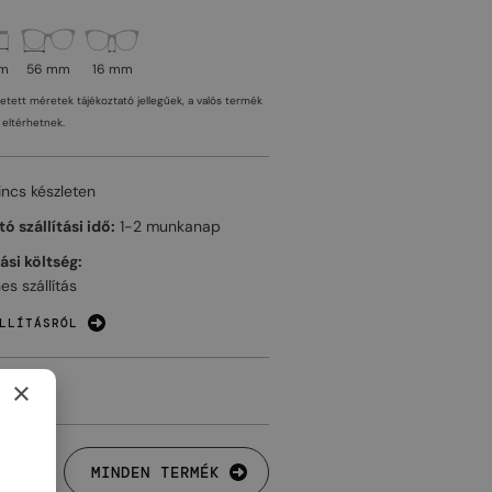
mm
56 mm
16 mm
tetett méretek tájékoztató jellegűek, a valós termék
eltérhetnek.
incs készleten
ó szállítási idő:
1-2 munkanap
tási költség:
es szállítás
LLÍTÁSRÓL
×
MINDEN TERMÉK