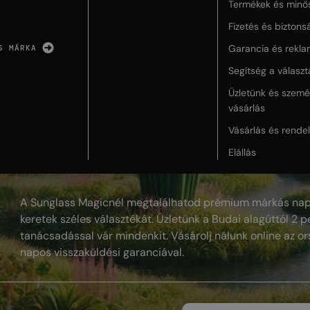
Termékek és minő
Fizetés és biztons
Garancia és rekla
S MÁRKA
Segítség a válasz
Üzletünk és szemé
vásárlás
Vásárlás és rende
Elállás
A Sunglass Magicnél megtalálhatod prémium márkás nap
keretek széles választékát. Üzletünk a Budai alagúttól 2 pe
tanácsadással vár mindenkit. Vásárolj nálunk online az or
napos visszaküldési garanciával.