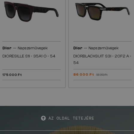
—
—
Dior
Napszemüvegek
Dior
Napszemüvegek
DIORESILLE S1I - 35A1 O - 54
DIORBLACKSUIT S3I - 20F2 A -
54
86 000 Ft
175 000 Ft
95 000 Ft
AZ OLDAL TETEJÉRE