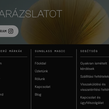
VARÁZSLATOT
RAM
ZERŰ MÁRKÁK
SUNGLASS MAGIC
SEGÍTSÉG
n
Főoldal
Gyakran ismételt
kérdések
Üzletünk
Szállítási feltételek
r
Rólunk
Visszaküldési és
Kapcsolat
visszatérítési felté
rd
Blog
Kapcsolat és
ügyfélszolgálat