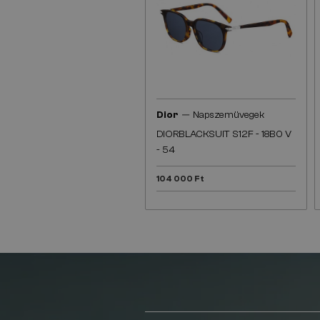
—
Dior
Napszemüvegek
DIORBLACKSUIT S12F - 18B0 V
- 54
104 000 Ft