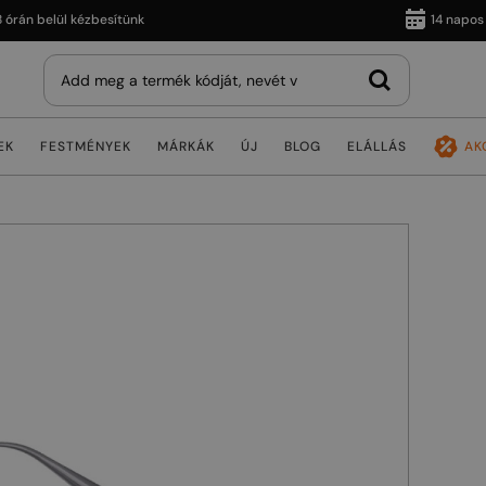
 belül kézbesítünk
14 napos vissz
EK
FESTMÉNYEK
MÁRKÁK
ÚJ
BLOG
ELÁLLÁS
AK