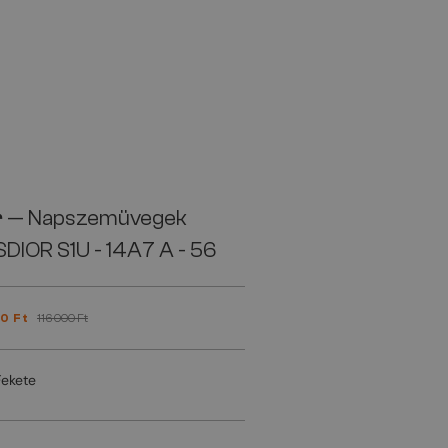
r
— Napszemüvegek
DIOR S1U - 14A7 A - 56
0 Ft
116 000 Ft
Fekete