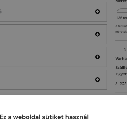
Méret
ó
135 
A feltün
méretek 
N
Várhat
Szállí
Ingyen
A SZÁ
Ez a weboldal sütiket használ
ELHET