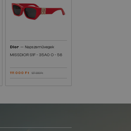
—
Dior
Napszemüvegek
MISSDIOR S1F - 35A0 O - 56
111 000 Ft
127 000 Ft