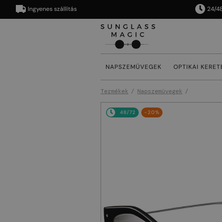
Ingyenes szállítás
24/48 órán
NAPSZEMÜVEGEK
OPTIKAI KERET
Termékek
Napszemüvegek
48/72
-20%