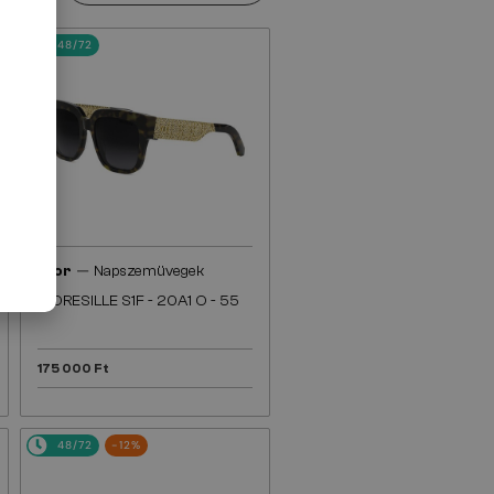
48/72
—
Dior
Napszemüvegek
DIORESILLE S1F - 20A1 O - 55
175 000 Ft
48/72
-12%