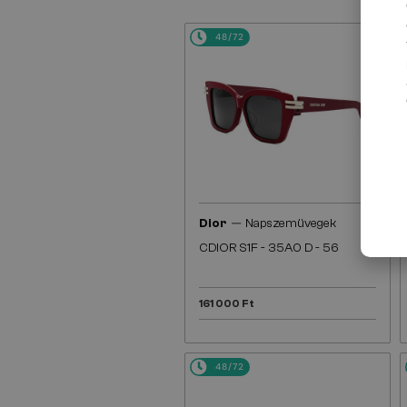
48/72
—
Dior
Napszemüvegek
CDIOR S1F - 35A0 D - 56
161 000 Ft
48/72