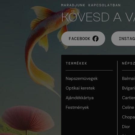
MARADJUNK KAPCSOLATBAN
KÖVESD A 
FACEBOOK
INSTAG
TERMÉKEK
NÉPS
Napszemüvegek
Balmai
Optikai keretek
Bvlgari
Ajándékkártya
Cartie
Festmények
Celine
Chopa
Dior