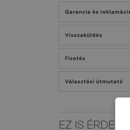
Garancia és reklamáci
Visszaküldés
Fizetés
Választási útmutató
EZ IS ÉRDEK