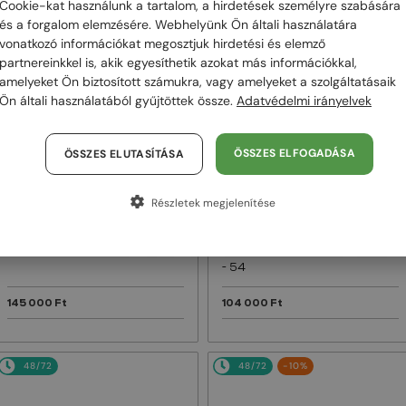
Cookie-kat használunk a tartalom, a hirdetések személyre szabására
és a forgalom elemzésére. Webhelyünk Ön általi használatára
48/72
48/72
vonatkozó információkat megosztjuk hirdetési és elemző
partnereinkkel is, akik egyesíthetik azokat más információkkal,
amelyeket Ön biztosított számukra, vagy amelyeket a szolgáltatásaik
Ön általi használatából gyűjtöttek össze.
Adatvédelmi irányelvek
ÖSSZES ELFOGADÁSA
ÖSSZES ELUTASÍTÁSA
Részletek megjelenítése
—
—
Dior
Napszemüvegek
Dior
Napszemüvegek
DIORB23 S4I - 64A0 V - 56
DIORBLACKSUIT S12F - 10A0 V
- 54
145 000 Ft
104 000 Ft
48/72
48/72
-10%