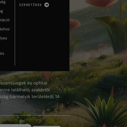
ség
ÜZENETÍRÁS
ág
máció
táshoz
lyes
lés
szemüvegek és optikai
rcre található, szakértői
szág bármelyik területéről, 14