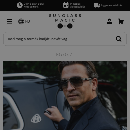
24/48 órán belül
14 napos
Ingyenes szállítás
kézbesítünk
visszaküldés
HU
Márkák