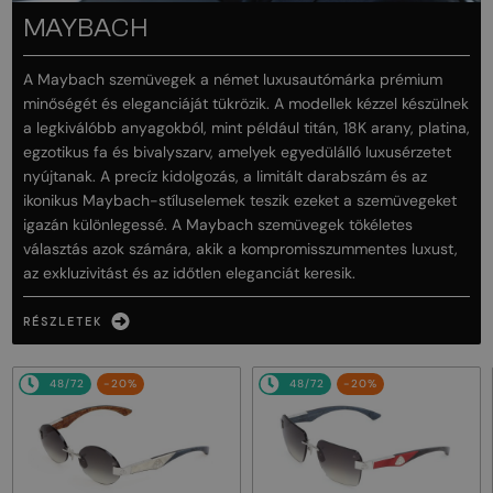
MAYBACH
A Maybach szemüvegek a német luxusautómárka prémium
minőségét és eleganciáját tükrözik. A modellek kézzel készülnek
a legkiválóbb anyagokból, mint például titán, 18K arany, platina,
egzotikus fa és bivalyszarv, amelyek egyedülálló luxusérzetet
nyújtanak. A precíz kidolgozás, a limitált darabszám és az
ikonikus Maybach-stíluselemek teszik ezeket a szemüvegeket
igazán különlegessé. A Maybach szemüvegek tökéletes
választás azok számára, akik a kompromisszummentes luxust,
az exkluzivitást és az időtlen eleganciát keresik.
RÉSZLETEK
48/72
-20%
48/72
-20%