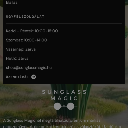
Elállás
ÜGYFÉLSZOLGÁLAT
Kedd - Péntek: 10:00-18:00
Szombat: 10:00-14:00
Vasárnap: Zárva
Hétfő: Zárva
shop@
sunglassmagic.hu
ÜZENETÍRÁS
A Sunglass Magicnél megtalálhatod prémium márkás
napszemüvegek és optikai keretek széles választékát. Üzletünk a