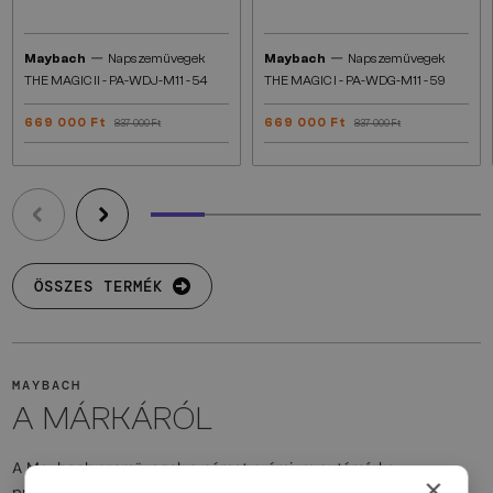
—
—
Maybach
Napszemüvegek
Maybach
Napszemüvegek
THE MAGIC II - PA-WDJ-M11 - 54
THE MAGIC I - PA-WDG-M11 - 59
669 000 Ft
669 000 Ft
837 000 Ft
837 000 Ft
ÖSSZES TERMÉK
MAYBACH
A MÁRKÁRÓL
A Maybach szemüvegek a német prémium autómárka
×
precizitását és kiváló minőségét tükrözik. A márka híres a kiváló