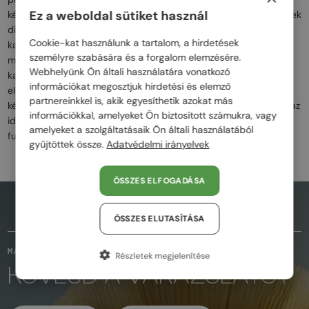
Ez a weboldal sütiket használ
kézműves munkájáról, és ezt a filozófiát alkalmazza szemüvegeinek
dizájnjában is. A Maybach szemüvegek aranyozott, platina,
Cookie-kat használunk a tartalom, a hirdetések
karbonszálas és prémium fémek kombinációját használják, hogy
személyre szabására és a forgalom elemzésére.
minden darab egyedi és különleges legyen. A letisztult, mégis
Webhelyünk Ön általi használatára vonatkozó
karakteres formák és a luxus ékszerdíszítések a tökéletes
információkat megosztjuk hirdetési és elemző
eleganciát képviselik. A Maybach szemüvegei azok számára
partnereinkkel is, akik egyesíthetik azokat más
készültek, akik a prémium minőséget, a kézműves precizitást és az
információkkal, amelyeket Ön biztosított számukra, vagy
időtlen luxust keresik, miközben a modern dizájn és a
amelyeket a szolgáltatásaik Ön általi használatából
funkcionalitás is fontos számukra.
gyűjtöttek össze.
Adatvédelmi irányelvek
ÖSSZES ELFOGADÁSA
AZ OLDAL TETEJÉRE
ÖSSZES ELUTASÍTÁSA
MARADJUNK KAPCSOLATBAN
Részletek megjelenítése
KÖVESD A VARÁZSLATOT