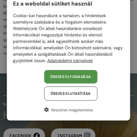
Ez a weboldal sütiket használ
biztosítanak viselőiknek. A Miu Miu szemüvegei azok számára
készültek, akik szeretnék kifejezni egyedi személyiségüket,
Cookie-kat használunk a tartalom, a hirdetések
miközben a prémium minőség és a divatos dizájn minden
személyre szabására és a forgalom elemzésére.
darabban jelen van. Az élénk színek, a nagy méretű keretek és a
Webhelyünk Ön általi használatára vonatkozó
kreatív motívumok mind hozzájárulnak ahhoz, hogy a Miu Miu
információkat megosztjuk hirdetési és elemző
szemüvegei egyedivé és figyelemfelkeltővé váljanak. A Miu Miu
partnereinkkel is, akik egyesíthetik azokat más
szemüvegek ideálisak azoknak, akik a modern, bátran kifejeződő,
információkkal, amelyeket Ön biztosított számukra, vagy
nőies stílust keresik.
amelyeket a szolgáltatásaik Ön általi használatából
gyűjtöttek össze.
Adatvédelmi irányelvek
ÖSSZES ELFOGADÁSA
AZ OLDAL TETEJÉRE
ÖSSZES ELUTASÍTÁSA
MARADJUNK KAPCSOLATBAN
Részletek megjelenítése
KÖVESD A VARÁZSLATOT
FACEBOOK
INSTAGRAM