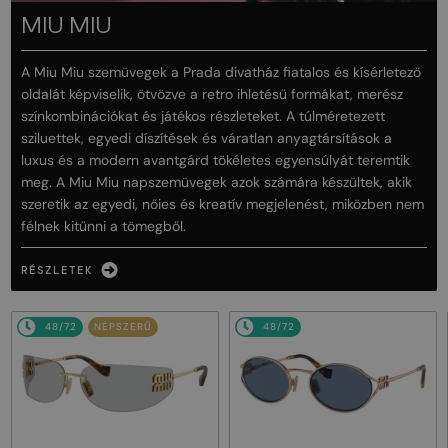
MIU MIU
A Miu Miu szemüvegek a Prada divatház fiatalos és kísérletező
oldalát képviselik, ötvözve a retro ihletésű formákat, merész
színkombinációkat és játékos részleteket. A túlméretezett
sziluettek, egyedi díszítések és váratlan anyagtársítások a
luxus és a modern avantgárd tökéletes egyensúlyát teremtik
meg. A Miu Miu napszemüvegek azok számára készültek, akik
szeretik az egyedi, nőies és kreatív megjelenést, miközben nem
félnek kitűnni a tömegből.
RÉSZLETEK
48/72
NÉPSZERŰ
48/72