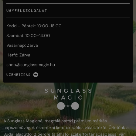
ÜGYFÉLSZOLGÁLAT
Kedd - Péntek: 10:00-18:00
Szombat: 10:00-14:00
Vasárnap: Zárva
Hétfő: Zárva
shop@
sunglassmagic.hu
ÜZENETÍRÁS
A Sunglass Magicnél megtalálhatod prémium márkás
napszemüvegek és optikai keretek széles választékát. Üzletünk a
Budai alagúttól 2 percre található, szakértői tanácsadással vár