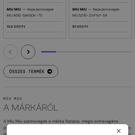
—
—
MIU MIU
Napszemüvegek
MIU MIU
Napszemüvegek
MU A51S - 5AK50K - 75
MU 52YS - ZVF1V1 - 54
134 000 Ft
81 000 Ft
ÖSSZES TERMÉK
MIU MIU
A MÁRKÁRÓL
A Miu Miu szemüvegek a márka fiatalos, mégis extravagáns
stílusát tükrözik. A modellek merész formákkal, színes és szokatlan
×
részletekkel rendelkeznek, amelyek egyedi, dinamikus megjelenést