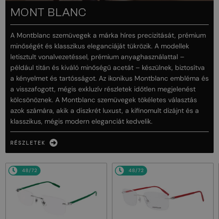
MONT BLANC
A Montblanc szemüvegek a márka híres precizitását, prémium
minőségét és klasszikus eleganciáját tükrözik. A modellek
letisztult vonalvezetéssel, prémium anyaghasználattal –
például titán és kiváló minőségű acetát – készülnek, biztosítva
a kényelmet és tartósságot. Az ikonikus Montblanc embléma és
a visszafogott, mégis exkluzív részletek időtlen megjelenést
kölcsönöznek. A Montblanc szemüvegek tökéletes választás
azok számára, akik a diszkrét luxust, a kifinomult dizájnt és a
klasszikus, mégis modern eleganciát kedvelik.
RÉSZLETEK
48/72
48/72