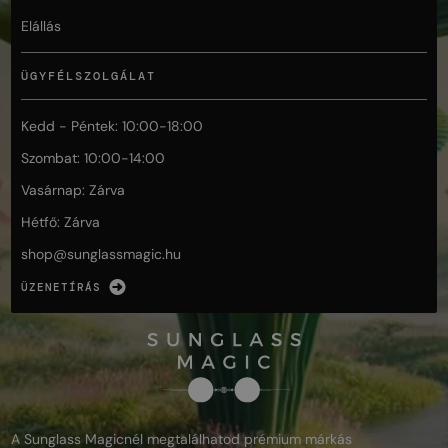
Elállás
ÜGYFÉLSZOLGÁLAT
Kedd - Péntek: 10:00-18:00
Szombat: 10:00-14:00
Vasárnap: Zárva
Hétfő: Zárva
shop@
sunglassmagic.hu
ÜZENETÍRÁS
A Sunglass Magicnél megtalálhatod prémium márkás