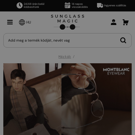
24/48 órán belül
14 napos
Ingyenes szállítás
kézbesítünk
visszaküldés
HU
Márkák