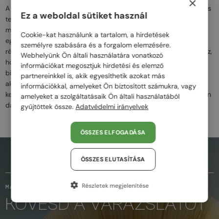
×
A Montblanc szemüvegek a klasszikus luxus és a precíz kézműves
Ez a weboldal sütiket használ
technológia tökéletes ötvözetei. A márka híres a prémium
minőségű anyaghasználatról, amely minden egyes modellt
Cookie-kat használunk a tartalom, a hirdetések
egyedivé és különlegessé tesz. A letisztult formák, az elegáns
személyre szabására és a forgalom elemzésére.
részletek és az ikonikus Montblanc logó mind hozzájárulnak ahhoz,
Webhelyünk Ön általi használatára vonatkozó
hogy a szemüvegek diszkrét, de mégis kifinomult megjelenést
információkat megosztjuk hirdetési és elemző
biztosítsanak. A Montblanc szemüvegek ideálisak azok számára,
partnereinkkel is, akik egyesíthetik azokat más
akik a prémium minőséget, az eleganciát és az időtálló dizájnt
információkkal, amelyeket Ön biztosított számukra, vagy
keresik, miközben a márka finom, mégis karakteres stílusa minden
amelyeket a szolgáltatásaik Ön általi használatából
darabban jelen van.
gyűjtöttek össze.
Adatvédelmi irányelvek
ÖSSZES ELFOGADÁSA
AZ OLDAL TETEJÉRE
ÖSSZES ELUTASÍTÁSA
Részletek megjelenítése
MARADJUNK KAPCSOLATBAN
KÖVESD A VARÁZSLATOT