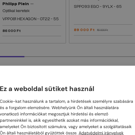
—
Philipp Plein
SPP093 EGO - 9YLX - 65
Optikai keretek
VPP081 HEXAGON - 0722 - 55
89 000 Ft
86 000 Ft
119 000 Ft
Ez a weboldal sütiket használ
ÁRÓL
Cookie-kat használunk a tartalom, a hirdetések személyre szabására
és a forgalom elemzésére. Webhelyünk Ön általi használatára
vonatkozó információkat megosztjuk hirdetési és elemző
k az extravaganciát és fényűzést ötvözik a márka híres, lázadó divatstí
partnereinkkel is, akik egyesíthetik azokat más információkkal,
ny elemek mind hozzájárulnak a modelljeik merész megjelenéséhez. A 
amelyeket Ön biztosított számukra, vagy amelyeket a szolgáltatásaik
akik nem félnek kitűnni és kiemelkedni a tömegből, miközben a luxust
Ön általi használatából gyűjtöttek össze.
Adatvédelmi irányelvek