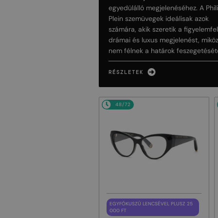
egyedülálló megjelenéséhez. A Phil
Plein szemüvegek ideálisak azok
számára, akik szeretik a figyelemfel
drámai és luxus megjelenést, mikö
nem félnek a határok feszegetésétő
RÉSZLETEK
48/72
EGYFÓKUSZÚ LENCSÉVEL PLUSZ 25
000 FT