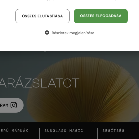
 és a figyelemfelkeltő dizájn tökéletes választás azok számára, akik a
ÖSSZES ELFOGADÁSA
ÖSSZES ELUTASÍTÁSA
Részletek megjelenítése
AZ OLDAL TETEJÉRE
VARÁZSLATOT
RAM
ZERŰ MÁRKÁK
SUNGLASS MAGIC
SEGÍTSÉG