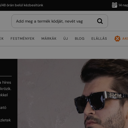
 belül kézbesítünk
14 napos viss
EK
FESTMÉNYEK
MÁRKÁK
ÚJ
BLOG
ELÁLLÁS
AK
 híres
krözik.
ekkel
tató
szletek