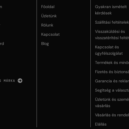
n
Főoldal
Gyakran ismételt
kérdések
Üzletünk
Szállítási feltételek
r
Rólunk
Visszaküldési és
Kapcsolat
visszatérítési felté
rd
Blog
Kapcsolat és
ügyfélszolgálat
Termékek és minő
Fizetés és biztons
Garancia és rekla
S MÁRKA
Segítség a válasz
Üzletünk és szemé
vásárlás
Vásárlás és rende
Elállás