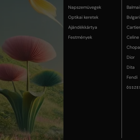
Napszemüvegek
Balmai
Optikai keretek
Bvlgari
Ajándékkártya
Cartie
Festmények
Celine
Chopa
Dior
Dita
Fendi
ÖSSZE