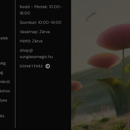
Kedd - Péntek: 10:00-
18:00
Szombat: 10:00-14:00
Vasárnap: Zárva
telek
Hétfő: Zárva
shop@
sunglassmagic.hu
ség
ÜZENETÍRÁS
ág
máció
táshoz
lyes
lés