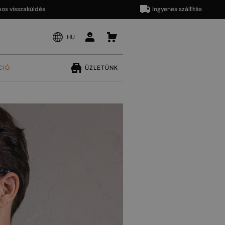
zaküldés
Ingyenes szállítás
HU
CIÓ
ÜZLETÜNK