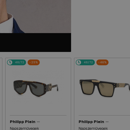
48/72
-25%
48/72
-46%
—
—
Philipp Plein
Philipp Plein
Napszemüvegek
Napszemüvegek