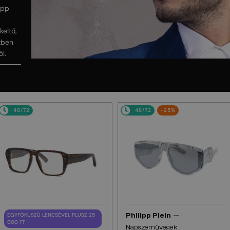
ipp
keltő,
zben
l.
48/72
48/72
-25%
—
EGYFÓKUSZÚ LENCSÉVEL PLUSZ 25
Philipp Plein
000 FT
Napszemüvegek