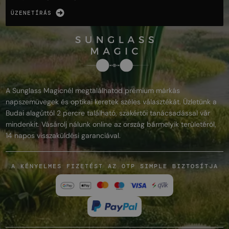
ÜZENETÍRÁS
A Sunglass Magicnél megtalálhatod prémium márkás
napszemüvegek és optikai keretek széles választékát. Üzletünk a
Budai alagúttól 2 percre található, szakértői tanácsadással vár
mindenkit. Vásárolj nálunk online az ország bármelyik területéről,
14 napos visszaküldési garanciával.
A KÉNYELMES FIZETÉST AZ OTP SIMPLE BIZTOSÍTJA