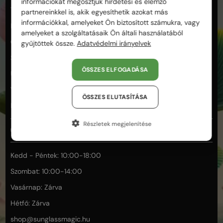
információkat megosztjuk hirdetési és elemző
Termékek és minőség
partnereinkkel is, akik egyesíthetik azokat más
információkkal, amelyeket Ön biztosított számukra, vagy
Fizetés és biztonság
amelyeket a szolgáltatásaik Ön általi használatából
Garancia és reklamáció
gyűjtöttek össze.
Adatvédelmi irányelvek
Segítség a választáshoz
ÖSSZES ELFOGADÁSA
Üzletünk és személyes vásárlás
Vásárlás és rendelés
ÖSSZES ELUTASÍTÁSA
Elállás
Részletek megjelenítése
ÜGYFÉLSZOLGÁLAT
Kedd - Péntek: 10:00-18:00
Szombat: 10:00-14:00
Vasárnap: Zárva
Hétfő: Zárva
shop@
sunglassmagic.hu