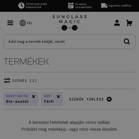
24/48 órán belül
14 napos
Ingyenes szállítás
kézbesítünk
visszaküldés
HU
TERMÉKEK
SZŰRÉS (2)
KERETANYAG
NEM
SZŰRŐK TÖRLÉSE
Bio-acetát
Férfi
A keresési feltételek alapján nincs találat.
Próbáld meg másképp, vagy nézz vissza később.