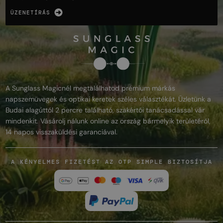
ÜZENETÍRÁS
A Sunglass Magicnél megtalálhatod prémium márkás
napszemüvegek és optikai keretek széles választékát. Üzletünk a
Budai alagúttól 2 percre található, szakértői tanácsadással vár
mindenkit. Vásárolj nálunk online az ország bármelyik területéről,
14 napos visszaküldési garanciával.
A KÉNYELMES FIZETÉST AZ OTP SIMPLE BIZTOSÍTJA