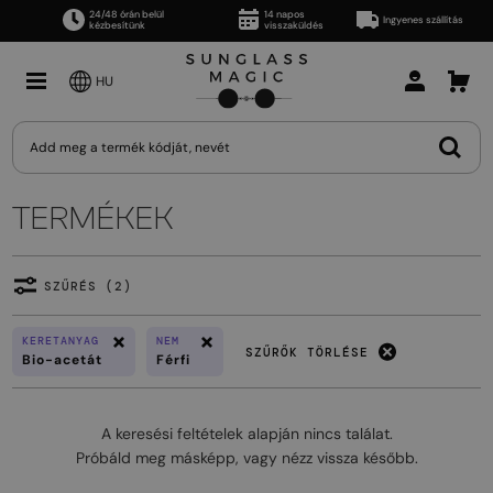
24/48 órán belül
14 napos
Ingyenes szállítás
kézbesítünk
visszaküldés
HU
TERMÉKEK
SZŰRÉS (2)
KERETANYAG
NEM
SZŰRŐK TÖRLÉSE
Bio-acetát
Férfi
A keresési feltételek alapján nincs találat.
Próbáld meg másképp, vagy nézz vissza később.