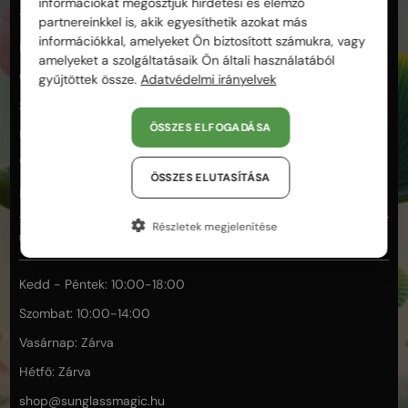
információkat megosztjuk hirdetési és elemző
Termékek és minőség
partnereinkkel is, akik egyesíthetik azokat más
információkkal, amelyeket Ön biztosított számukra, vagy
Fizetés és biztonság
amelyeket a szolgáltatásaik Ön általi használatából
Garancia és reklamáció
gyűjtöttek össze.
Adatvédelmi irányelvek
Segítség a választáshoz
ÖSSZES ELFOGADÁSA
Üzletünk és személyes vásárlás
Vásárlás és rendelés
ÖSSZES ELUTASÍTÁSA
Elállás
Részletek megjelenítése
ÜGYFÉLSZOLGÁLAT
Kedd - Péntek: 10:00-18:00
Szombat: 10:00-14:00
Vasárnap: Zárva
Hétfő: Zárva
shop@
sunglassmagic.hu