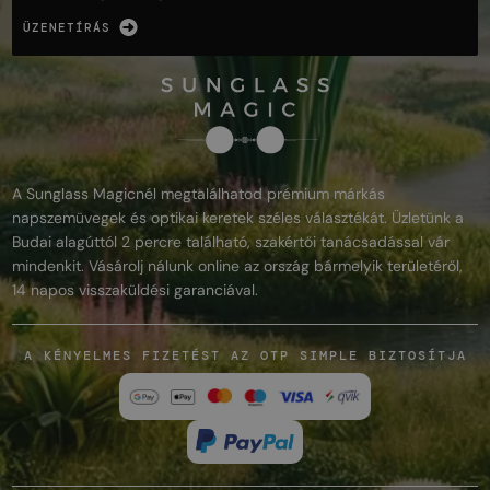
ÜZENETÍRÁS
A Sunglass Magicnél megtalálhatod prémium márkás
napszemüvegek és optikai keretek széles választékát. Üzletünk a
Budai alagúttól 2 percre található, szakértői tanácsadással vár
mindenkit. Vásárolj nálunk online az ország bármelyik területéről,
14 napos visszaküldési garanciával.
A KÉNYELMES FIZETÉST AZ OTP SIMPLE BIZTOSÍTJA