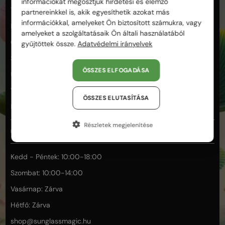
információkat megosztjuk hirdetési és elemző
Termékek és minőség
partnereinkkel is, akik egyesíthetik azokat más
információkkal, amelyeket Ön biztosított számukra, vagy
Fizetés és biztonság
amelyeket a szolgáltatásaik Ön általi használatából
Garancia és reklamáció
gyűjtöttek össze.
Adatvédelmi irányelvek
Segítség a választáshoz
ÖSSZES ELFOGADÁSA
Üzletünk és személyes vásárlás
Vásárlás és rendelés
ÖSSZES ELUTASÍTÁSA
Elállás
Részletek megjelenítése
ÜGYFÉLSZOLGÁLAT
Kedd - Péntek: 10:00-18:00
Szombat: 10:00-14:00
Vasárnap: Zárva
Hétfő: Zárva
shop@
sunglassmagic.hu