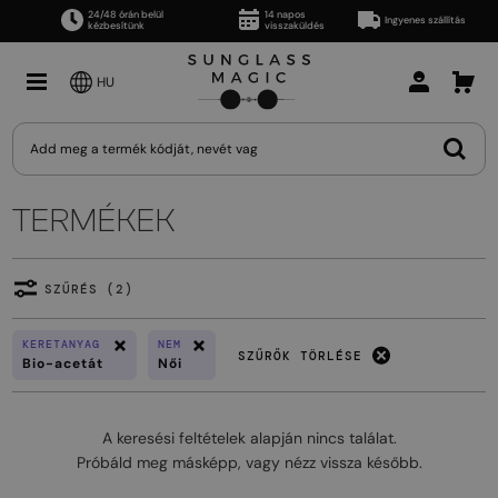
24/48 órán belül
14 napos
Ingyenes szállítás
kézbesítünk
visszaküldés
HU
TERMÉKEK
SZŰRÉS (2)
KERETANYAG
NEM
SZŰRŐK TÖRLÉSE
Bio-acetát
Női
A keresési feltételek alapján nincs találat.
Próbáld meg másképp, vagy nézz vissza később.