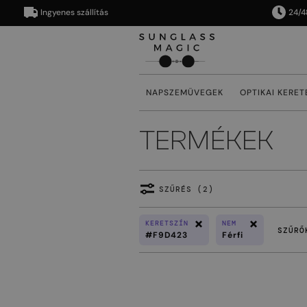
Ingyenes szállítás
24/48 ó
NAPSZEMÜVEGEK
OPTIKAI KERET
TERMÉKEK
SZŰRÉS (2)
KERETSZÍN
NEM
SZŰRŐ
#F9D423
Férfi