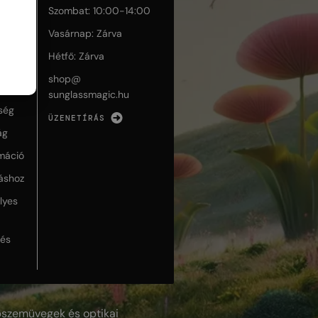
Szombat: 10:00-14:00
Vasárnap: Zárva
telek
Hétfő: Zárva
shop@
sunglassmagic.hu
ség
ÜZENETÍRÁS
ág
máció
táshoz
lyes
lés
szemüvegek és optikai