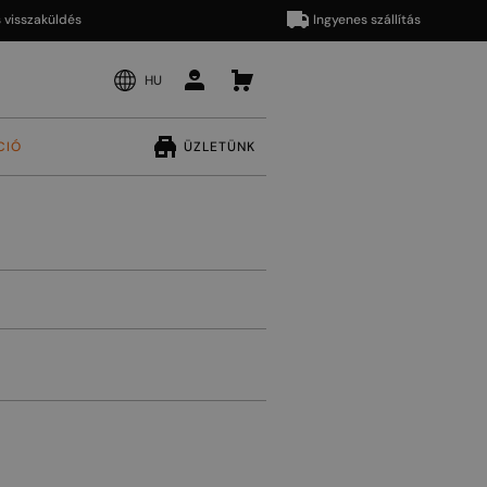
sszaküldés
Ingyenes szállítás
HU
CIÓ
ÜZLETÜNK