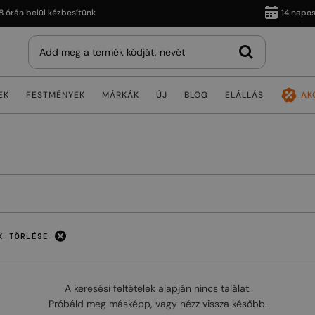
rán belül kézbesítünk
14 napos vi
EK
FESTMÉNYEK
MÁRKÁK
ÚJ
BLOG
ELÁLLÁS
AK
K TÖRLÉSE
A keresési feltételek alapján nincs találat.
Próbáld meg másképp, vagy nézz vissza később.