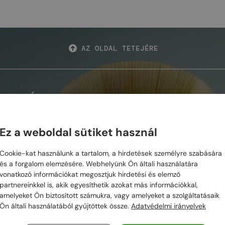
AZ OLDAL TETEJÉRE
VARÁZSLATOT
Ez a weboldal sütiket használ
RAM
Cookie-kat használunk a tartalom, a hirdetések személyre szabására
és a forgalom elemzésére. Webhelyünk Ön általi használatára
vonatkozó információkat megosztjuk hirdetési és elemző
ZERŰ MÁRKÁK
SUNGLASS MAGIC
SEGÍTSÉG
partnereinkkel is, akik egyesíthetik azokat más információkkal,
amelyeket Ön biztosított számukra, vagy amelyeket a szolgáltatásaik
n
Főoldal
Gyakran ismételt
Ön általi használatából gyűjtöttek össze.
Adatvédelmi irányelvek
kérdések
Üzletünk