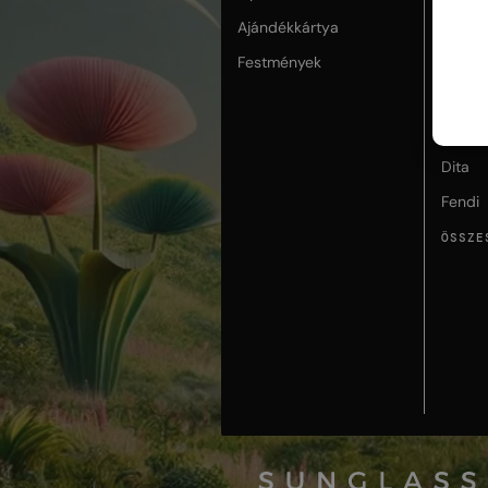
Ajándékkártya
Cartie
Festmények
Celine
Chopa
Dior
Dita
Fendi
ÖSSZE