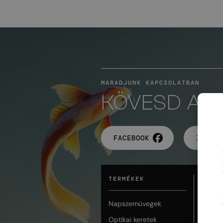
MARADJUNK KAPCSOLATBAN
KÖVESD A 
FACEBOOK
INSTAG
TERMÉKEK
NÉPS
Napszemüvegek
Balmai
Optikai keretek
Bvlgari