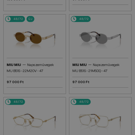
48/72
ÚJ
48/72
—
—
MIU MIU
Napszemüvegek
MIU MIU
Napszemüvegek
MU B51S - 22M20V - 47
MU B51S - 21M50Q - 47
97 000 Ft
97 000 Ft
48/72
48/72