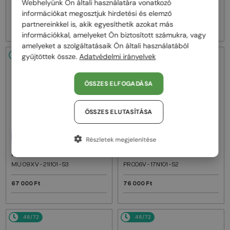
Webhelyünk Ön általi használatára vonatkozó
MU 03WV - 25M1O1 - 53
MU 02ZV - 14L1O1 - 53
információkat megosztjuk hirdetési és elemző
67 000 Ft
81 000 Ft
partnereinkkel is, akik egyesíthetik azokat más
információkkal, amelyeket Ön biztosított számukra, vagy
amelyeket a szolgáltatásaik Ön általi használatából
48/72
48/72
gyűjtöttek össze.
Adatvédelmi irányelvek
ÖSSZES ELFOGADÁSA
ÖSSZES ELUTASÍTÁSA
EGYFÓKUSZÚ LENCSÉVEL PLUSZ
EGYFÓKUSZÚ LENCSÉVEL PLUSZ
Részletek megjelenítése
25 000 FT
25 000 FT
—
—
MIU MIU
Optikai keretek
PRADA
Optikai keretek
MU 09XV - 21I1O1 - 53
PR C06V - 17N1O1 - 52
67 000 Ft
76 000 Ft
48/72
48/72