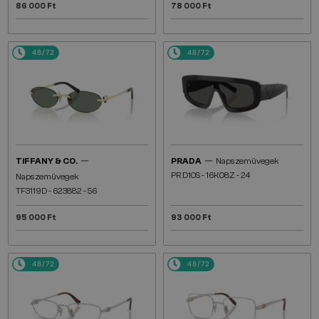
86 000 Ft
78 000 Ft
48/72
48/72
—
—
TIFFANY & CO.
PRADA
Napszemüvegek
PR D10S - 16K08Z - 24
Napszemüvegek
TF3119D - 623882 - 56
95 000 Ft
93 000 Ft
48/72
48/72