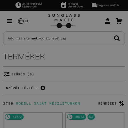
24/48 órán belül
14 napos
Ingyenes szállítás
kézbesítünk
visszaküldés
HU
TERMÉKEK
SZŰRÉS (0)
SZŰRŐK TÖRLÉSE
2799
MODELL SAJÁT KÉSZLETÜNKÖN
RENDEZÉS
48/72
48/72
ÚJ