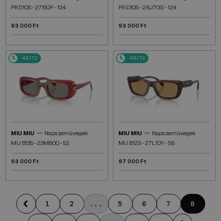
PR D10S - 27I50P - 124
PR D10S - 26J70G - 124
93 000 Ft
93 000 Ft
48/72
48/72
—
—
MIU MIU
Napszemüvegek
MIU MIU
Napszemüvegek
MU B13S - 23M80Q - 52
MU B12S - 27L10Y - 56
93 000 Ft
97 000 Ft
1
2
...
5
6
7
8