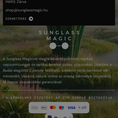
Hétfő: Zárva
shop@
sunglassmagic.hu
ÜZENETÍRÁS
A Sunglass Magicnél megtalálhatod prémium márkás
napszemüvegek és optikai keretek széles választékát. Üzletünk a
Budai alagúttól 2 percre található, szakértői tanácsadással vár
mindenkit. Vásárolj nálunk online az ország bármelyik területéről,
14 napos visszaküldési garanciával.
A KÉNYELMES FIZETÉST AZ OTP SIMPLE BIZTOSÍTJA