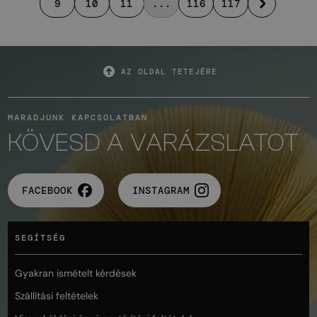
9
10
11
...
116
117
AZ OLDAL TETEJÉRE
MARADJUNK KAPCSOLATBAN
KÖVESD A VARÁZSLATOT
FACEBOOK
INSTAGRAM
SEGÍTSÉG
Gyakran ismételt kérdések
Szállítási feltételek