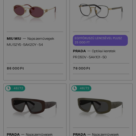
—
EGYFÓKUSZÚ LENCSÉVEL PLUSZ
MIU MIU
Napszemüvegek
25 000 FT
MU 52YS - 5AK20Y - 54
—
PRADA
Optikai keretek
PR D50V - 5AK1O1 - 50
86 000 Ft
76 000 Ft
48/72
48/72
—
—
PRADA
Napszemüvegek
PRADA
Napszemüvegek