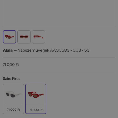
Alaia
— Napszemüvegek AA0058S - 003 - 53
71 000 Ft
Szín:
Piros
71 000 Ft
71 000 Ft