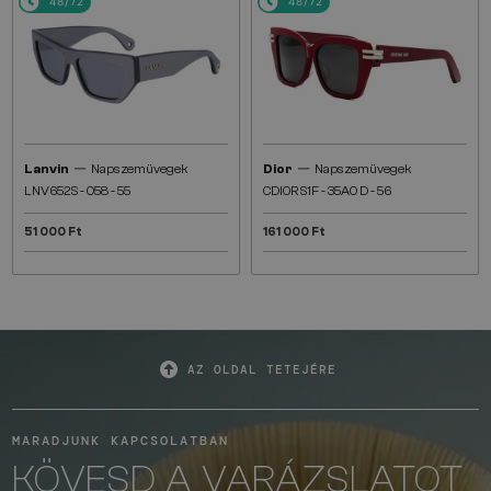
48/72
48/72
—
—
Lanvin
Napszemüvegek
Dior
Napszemüvegek
LNV652S - 058 - 55
CDIOR S1F - 35A0 D - 56
51 000 Ft
161 000 Ft
AZ OLDAL TETEJÉRE
MARADJUNK KAPCSOLATBAN
KÖVESD A VARÁZSLATOT