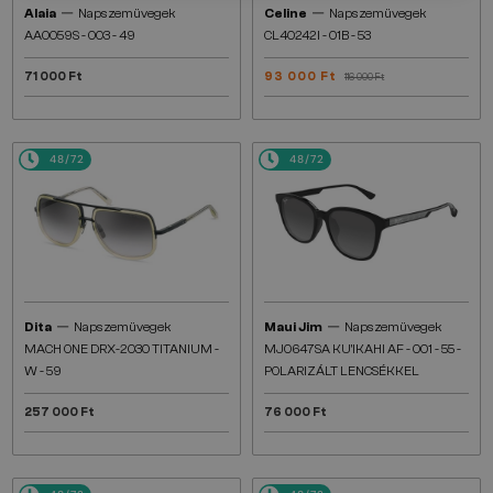
—
—
Alaia
Napszemüvegek
Celine
Napszemüvegek
AA0059S - 003 - 49
CL40242I - 01B - 53
71 000 Ft
93 000 Ft
116 000 Ft
48/72
48/72
—
—
Dita
Napszemüvegek
Maui Jim
Napszemüvegek
MACH ONE DRX-2030 TITANIUM -
MJ0647SA KU'IKAHI AF - 001 - 55 -
W - 59
POLARIZÁLT LENCSÉKKEL
257 000 Ft
76 000 Ft