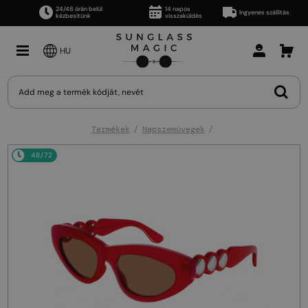
24/48 órán belül
14 napos
Ingyenes szállítás
kézbesítünk
visszaküldés
HU
Termékek
Napszemüvegek
48/72