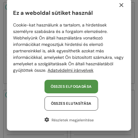
×
48/72
48/72
Ez a weboldal sütiket használ
Cookie-kat használunk a tartalom, a hirdetések
személyre szabására és a forgalom elemzésére.
Webhelyünk Ön általi használatára vonatkozó
információkat megosztjuk hirdetési és elemző
partnereinkkel is, akik egyesíthetik azokat más
—
—
Alaia
Napszemüvegek
Alaia
Napszemüvegek
információkkal, amelyeket Ön biztosított számukra, vagy
AA0056S - 001 - 56
AA0058S - 002 - 53
amelyeket a szolgáltatásaik Ön általi használatából
gyűjtöttek össze.
Adatvédelmi irányelvek
71 000 Ft
71 000 Ft
ÖSSZES ELFOGADÁSA
48/72
48/72
-20%
ÖSSZES ELUTASÍTÁSA
Részletek megjelenítése