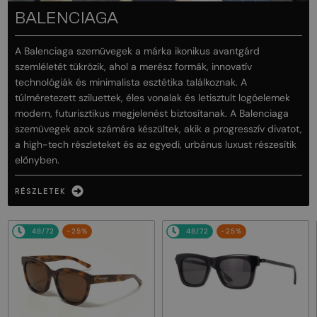
BALENCIAGA
A Balenciaga szemüvegek a márka ikonikus avantgárd
szemléletét tükrözik, ahol a merész formák, innovatív
technológiák és minimalista esztétika találkoznak. A
túlméretezett sziluettek, éles vonalak és letisztult logóelemek
modern, futurisztikus megjelenést biztosítanak. A Balenciaga
szemüvegek azok számára készültek, akik a progresszív divatot,
a high-tech részleteket és az egyedi, urbánus luxust részesítik
előnyben.
RÉSZLETEK
48/72
-25%
48/72
-25%