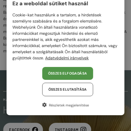
Ez a weboldal sütiket használ
rendelkeznek, amelyeket a divatvilág radikális újítójaként ismert
Balenciaga cég aláírásaként ismerhetünk fel. A prémium anyagok
Cookie-kat használunk a tartalom, a hirdetések
és a geometrikus formák biztosítják a kényelmet és a modern
személyre szabására és a forgalom elemzésére.
megjelenést, miközben a márka híres logó- és
Webhelyünk Ön általi használatára vonatkozó
monogrammotívumai egyedi karaktert adnak minden darabnak. A
információkat megosztjuk hirdetési és elemző
Balenciaga szemüvegek ideálisak azok számára, akik a merész,
partnereinkkel is, akik egyesíthetik azokat más
karakteres megjelenést és az exkluzív luxust keresik, miközben a
információkkal, amelyeket Ön biztosított számukra, vagy
modern stílust képviselik.
amelyeket a szolgáltatásaik Ön általi használatából
gyűjtöttek össze.
Adatvédelmi irányelvek
ÖSSZES ELFOGADÁSA
AZ OLDAL TETEJÉRE
ÖSSZES ELUTASÍTÁSA
MARADJUNK KAPCSOLATBAN
Részletek megjelenítése
KÖVESD A VARÁZSLATOT
FACEBOOK
INSTAGRAM