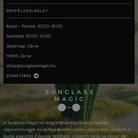
ÜGYFÉLSZOLGÁLAT
Kedd - Péntek: 10:00-18:00
Szombat: 10:00-14:00
Vasárnap: Zárva
Hétfő: Zárva
shop@
sunglassmagic.hu
ÜZENETÍRÁS
A Sunglass Magicnél megtalálhatod prémium márkás
napszemüvegek és optikai keretek széles választékát. Üzletünk a
Budai alagúttól 2 percre található, szakértői tanácsadással vár