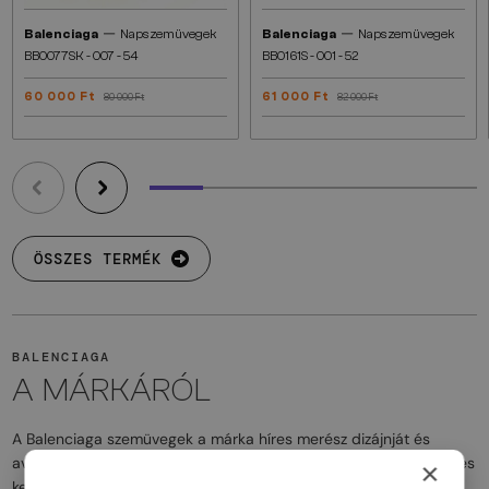
—
—
Balenciaga
Napszemüvegek
Balenciaga
Napszemüvegek
BB0077SK - 007 - 54
BB0161S - 001 - 52
60 000 Ft
61 000 Ft
80 000 Ft
82 000 Ft
ÖSSZES TERMÉK
BALENCIAGA
A MÁRKÁRÓL
A Balenciaga szemüvegek a márka híres merész dizájnját és
avantgárd luxusát tükrözik. A modellek szokatlan formákkal, széles
×
keretekkel, valamint feltűnő részletekkel és éles vonalakkal