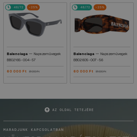
48/72
-25%
48/72
-25%
—
—
Balenciaga
Napszemüvegek
Balenciaga
Napszemüvegek
BB0216S - 004 - 57
BB0260S - 007 - 56
60 000 Ft
60 000 Ft
81 000 Ft
81 000 Ft
AZ OLDAL TETEJÉRE
MARADJUNK KAPCSOLATBAN