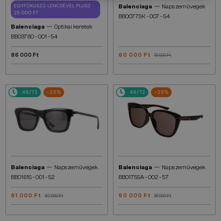
—
EGYFÓKUSZÚ LENCSÉVEL PLUSZ
Balenciaga
Napszemüvegek
25 000 FT
BB0077SK - 007 - 54
—
Balenciaga
Optikai keretek
BB0376O - 001 - 54
86 000 Ft
60 000 Ft
81 000 Ft
48/72
-25%
48/72
-25%
—
—
Balenciaga
Napszemüvegek
Balenciaga
Napszemüvegek
BB0161S - 001 - 52
BB0175SA - 002 - 57
61 000 Ft
60 000 Ft
82 000 Ft
81 000 Ft