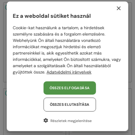
×
48/72
-25%
48/72
-25%
Ez a weboldal sütiket használ
Cookie-kat használunk a tartalom, a hirdetések
személyre szabására és a forgalom elemzésére.
Webhelyünk Ön általi használatára vonatkozó
információkat megosztjuk hirdetési és elemző
—
—
partnereinkkel is, akik egyesíthetik azokat más
Balenciaga
Napszemüvegek
Balenciaga
Napszemüvegek
információkkal, amelyeket Ön biztosított számukra, vagy
BB0324SK - 007 - 55
BB0294SK - 003 - 55
amelyeket a szolgáltatásaik Ön általi használatából
71 000 Ft
69 000 Ft
95 000 Ft
93 000 Ft
gyűjtöttek össze.
Adatvédelmi irányelvek
ÖSSZES ELFOGADÁSA
48/72
48/72
-25%
ÖSSZES ELUTASÍTÁSA
Részletek megjelenítése