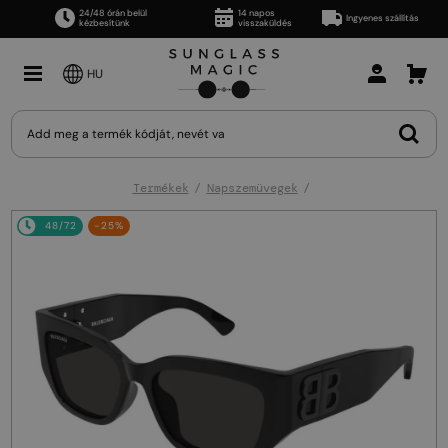
24/48 órán belül
14 napos
Ingyenes szállítás
kézbesítünk
visszaküldés
HU
Termékek
Napszemüvegek
48/72
-25%