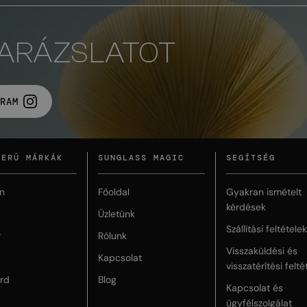
VARÁZSLATOT
RAM
ZERŰ MÁRKÁK
SUNGLASS MAGIC
SEGÍTSÉG
n
Főoldal
Gyakran ismételt
kérdések
Üzletünk
Szállítási feltételek
r
Rólunk
Visszaküldési és
Kapcsolat
visszatérítési felté
rd
Blog
Kapcsolat és
ügyfélszolgálat