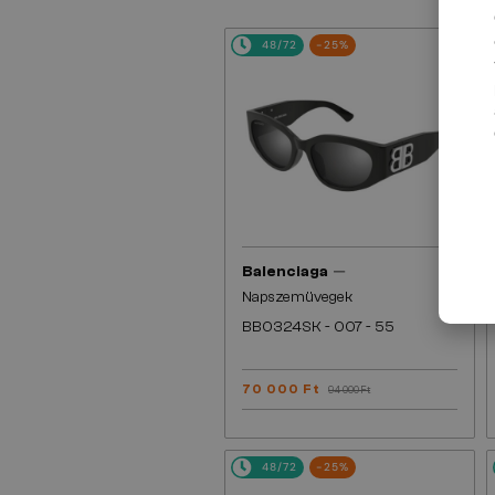
48/72
-25%
—
Balenciaga
Napszemüvegek
BB0324SK - 007 - 55
70 000 Ft
94 000 Ft
48/72
-25%