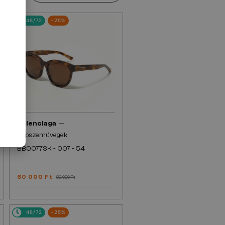
48/72
-25%
—
Balenciaga
Napszemüvegek
BB0077SK - 007 - 54
60 000 Ft
80 000 Ft
48/72
-25%