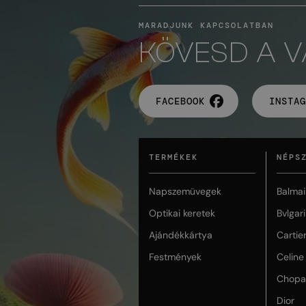
MARADJUNK KAPCSOLATBAN
KÖVESD A 
FACEBOOK
INSTAG
TERMÉKEK
NÉPS
Napszemüvegek
Balmai
Optikai keretek
Bvlgari
Ajándékkártya
Cartie
Festmények
Celine
Chopa
Dior