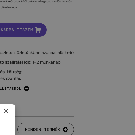
tetett méretek tájékoztató jellegűek, a valós termék
eltérhetnek.
OSÁRBA TESZEM
észleten, üzletünkben azonnal elérhető
ó szállítási idő:
1-2 munkanap
tási költség:
es szállítás
LLÍTÁSRÓL
×
MINDEN TERMÉK