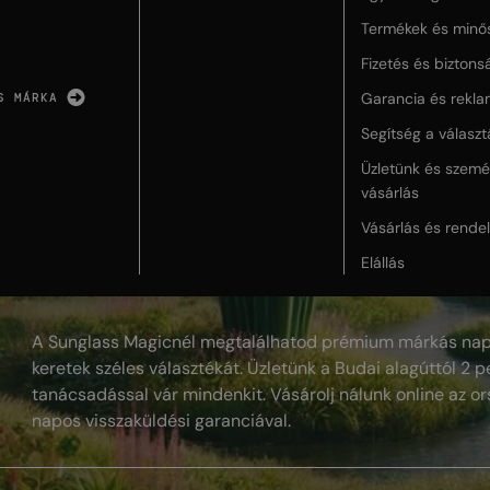
Termékek és minő
Fizetés és biztons
Garancia és rekla
S MÁRKA
Segítség a válasz
Üzletünk és szemé
vásárlás
Vásárlás és rende
Elállás
A Sunglass Magicnél megtalálhatod prémium márkás nap
keretek széles választékát. Üzletünk a Budai alagúttól 2 pe
tanácsadással vár mindenkit. Vásárolj nálunk online az or
napos visszaküldési garanciával.