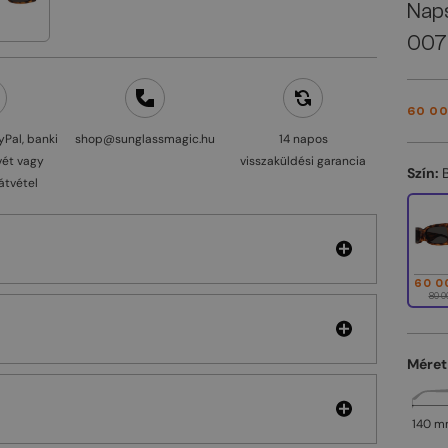
Nap
007
60 00
yPal, banki
shop@sunglassmagic.hu
14 napos
vét vagy
visszaküldési garancia
Szín:
átvétel
60 0
80 0
a
Méret
140 