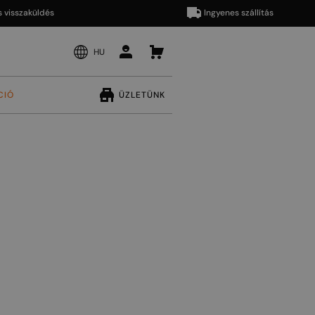
zaküldés
Ingyenes szállítás
HU
CIÓ
ÜZLETÜNK