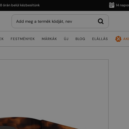
n belül kézbesítünk
14 napos viss
EK
FESTMÉNYEK
MÁRKÁK
ÚJ
BLOG
ELÁLLÁS
AK