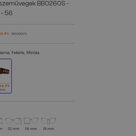
szemüvegek BB0260S -
 - 56
0 Ft
80 000 Ft
Barna, Fekete, Mintás
00 Ft
00 Ft
mm
32 mm
56 mm
18 mm