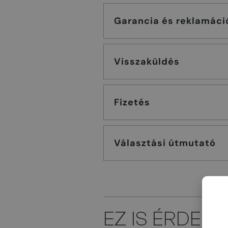
Garancia és reklamáci
Visszaküldés
Fizetés
Választási útmutató
EZ IS ÉRDEK