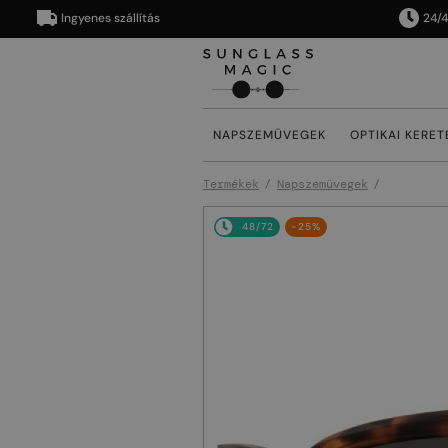
Ingyenes szállítás
24/48 órá
NAPSZEMÜVEGEK
OPTIKAI KERET
Termékek
Napszemüvegek
48/72
-25%