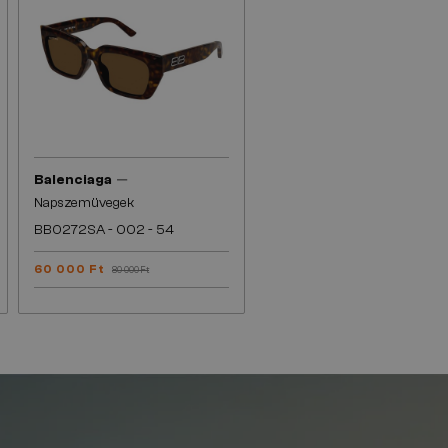
—
Balenciaga
Napszemüvegek
BB0272SA - 002 - 54
60 000 Ft
80 000 Ft