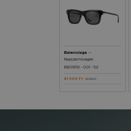
—
Balenciaga
Napszemüvegek
BB0161S - 001 - 52
61 000 Ft
82 000 Ft