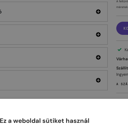
A feltün
méretek 
ó
K
K
Várhat
Szállí
Ingyen
A SZÁ
ELHET
Ez a weboldal sütiket használ