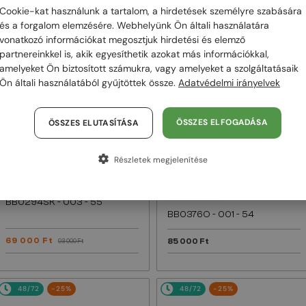
Cookie-kat használunk a tartalom, a hirdetések személyre szabására
és a forgalom elemzésére. Webhelyünk Ön általi használatára
48/72
-25%
48/72
vonatkozó információkat megosztjuk hirdetési és elemző
partnereinkkel is, akik egyesíthetik azokat más információkkal,
amelyeket Ön biztosított számukra, vagy amelyeket a szolgáltatásaik
Ön általi használatából gyűjtöttek össze.
Adatvédelmi irányelvek
ÖSSZES ELFOGADÁSA
ÖSSZES ELUTASÍTÁSA
Részletek megjelenítése
—
Balenciaga
EGYFÓKUSZÚ LENCSÉVEL PLUSZ 25
000 FT
Napszemüvegek
—
Balenciaga
Optikai keretek
BB0294SK - 003 - 55
BB0376O - 001 - 54
69 000 Ft
85 000 Ft
93 000 Ft
48/72
-25%
48/72
-25%