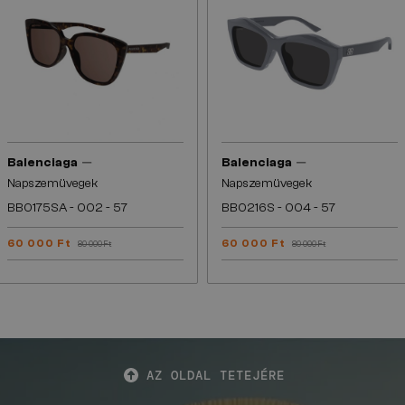
—
—
Balenciaga
Balenciaga
Napszemüvegek
Napszemüvegek
BB0175SA - 002 - 57
BB0216S - 004 - 57
60 000 Ft
60 000 Ft
80 000 Ft
80 000 Ft
AZ OLDAL TETEJÉRE