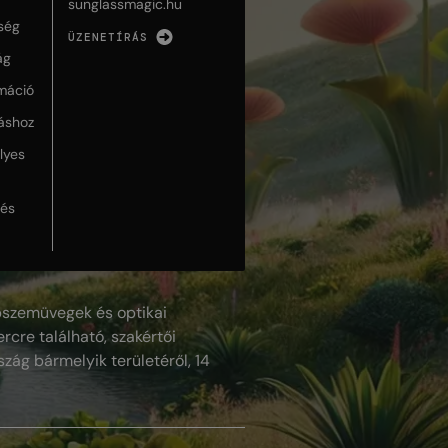
sunglassmagic.hu
ség
ÜZENETÍRÁS
ág
máció
táshoz
lyes
lés
szemüvegek és optikai
rcre található, szakértői
szág bármelyik területéről, 14