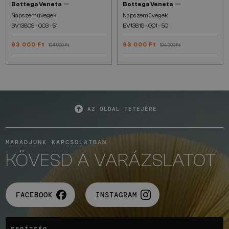
—
—
Bottega Veneta
Bottega Veneta
Napszemüvegek
Napszemüvegek
BV1380S - 003 - 51
BV1381S - 001 - 50
93 000 Ft
93 000 Ft
104 000 Ft
104 000 Ft
AZ OLDAL TETEJÉRE
MARADJUNK KAPCSOLATBAN
KÖVESD A VARÁZSLATOT
FACEBOOK
INSTAGRAM
SEGÍTSÉG