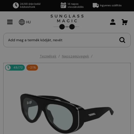
24/48 órán belül
14 napos
Ingyenes szállítás
kézbesítünk
visszaküldés
HU
Termékek
Napszemüvegek
48/72
-21%