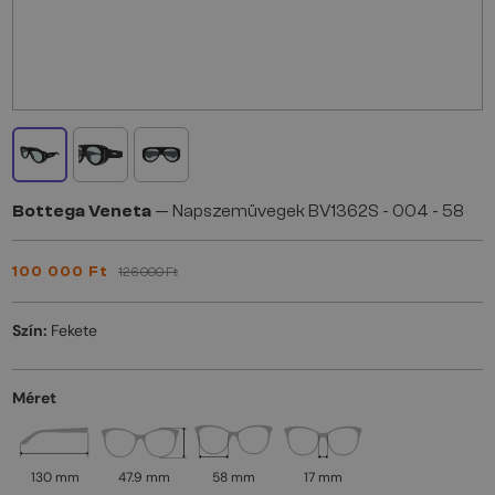
Bottega Veneta
— Napszemüvegek BV1362S - 004 - 58
100 000 Ft
126 000 Ft
Szín:
Fekete
Méret
130 mm
47.9 mm
58 mm
17 mm