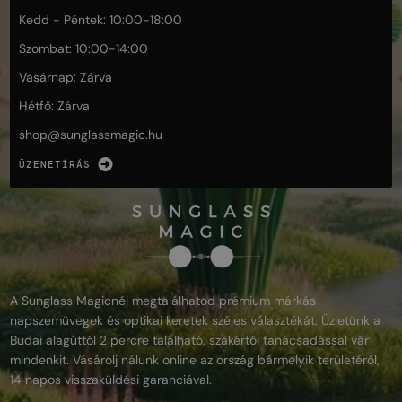
Kedd - Péntek: 10:00-18:00
Szombat: 10:00-14:00
Vasárnap: Zárva
Hétfő: Zárva
shop@
sunglassmagic.hu
ÜZENETÍRÁS
A Sunglass Magicnél megtalálhatod prémium márkás
napszemüvegek és optikai keretek széles választékát. Üzletünk a
Budai alagúttól 2 percre található, szakértői tanácsadással vár
mindenkit. Vásárolj nálunk online az ország bármelyik területéről,
14 napos visszaküldési garanciával.