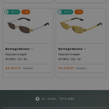
48/72
-11%
48/72
-11%
—
—
Bottega Veneta
Bottega Veneta
Napszemüvegek
Napszemüvegek
BV1381S - 001 - 50
BV1381S - 002 - 50
93 000 Ft
93 000 Ft
104 000 Ft
104 000 Ft
AZ OLDAL TETEJÉRE