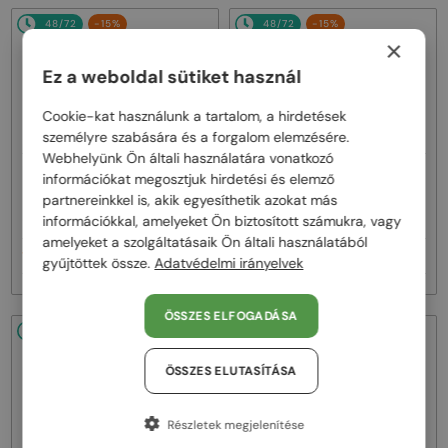
48/72
-15%
48/72
-15%
×
Ez a weboldal sütiket használ
Cookie-kat használunk a tartalom, a hirdetések
személyre szabására és a forgalom elemzésére.
Webhelyünk Ön általi használatára vonatkozó
—
—
Bottega Veneta
Bottega Veneta
információkat megosztjuk hirdetési és elemző
partnereinkkel is, akik egyesíthetik azokat más
Napszemüvegek
Napszemüvegek
BV1419S - 001 - 56
BV1429S - 001 - 49
információkkal, amelyeket Ön biztosított számukra, vagy
amelyeket a szolgáltatásaik Ön általi használatából
108 000 Ft
108 000 Ft
126 000 Ft
126 000 Ft
gyűjtöttek össze.
Adatvédelmi irányelvek
ÖSSZES ELFOGADÁSA
48/72
-16%
48/72
ÖSSZES ELUTASÍTÁSA
Részletek megjelenítése