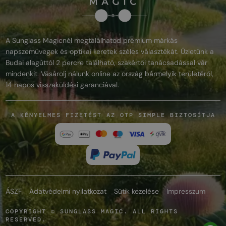
A Sunglass Magicnél megtalálhatod prémium márkás
napszemüvegek és optikai keretek széles választékát. Üzletünk a
Budai alagúttól 2 percre található, szakértői tanácsadással vár
mindenkit. Vásárolj nálunk online az ország bármelyik területéről,
14 napos visszaküldési garanciával.
A KÉNYELMES FIZETÉST AZ OTP SIMPLE BIZTOSÍTJA
ÁSZF
Adatvédelmi nyilatkozat
Sütik kezelése
Impresszum
COPYRIGHT © SUNGLASS MAGIC. ALL RIGHTS
RESERVED.