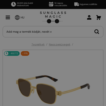
24/48 órán belül
14 napos
Ingyenes szállítás
kézbesítünk
visszaküldés
HU
Termékek
Napszemüvegek
48/72
-11%