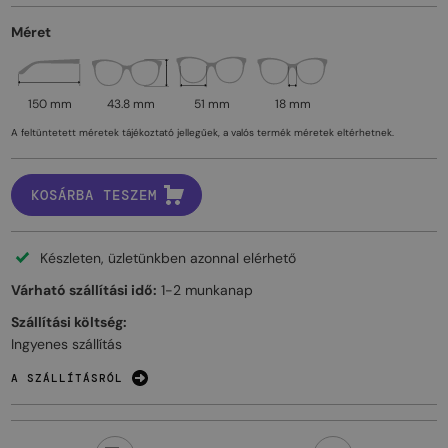
Méret
150 mm
43.8 mm
51 mm
18 mm
A feltüntetett méretek tájékoztató jellegűek, a valós termék méretek eltérhetnek.
KOSÁRBA TESZEM
Készleten, üzletünkben azonnal elérhető
Várható szállítási idő:
1-2 munkanap
Szállítási költség:
Ingyenes szállítás
A SZÁLLÍTÁSRÓL