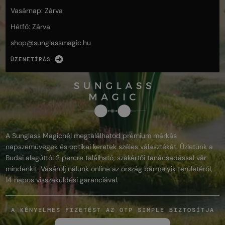
Vasárnap: Zárva
Hétfő: Zárva
shop@
sunglassmagic.hu
ÜZENETÍRÁS
A Sunglass Magicnél megtalálhatod prémium márkás
napszemüvegek és optikai keretek széles választékát. Üzletünk a
Budai alagúttól 2 percre található, szakértői tanácsadással vár
mindenkit. Vásárolj nálunk online az ország bármelyik területéről,
14 napos visszaküldési garanciával.
A KÉNYELMES FIZETÉST AZ OTP SIMPLE BIZTOSÍTJA