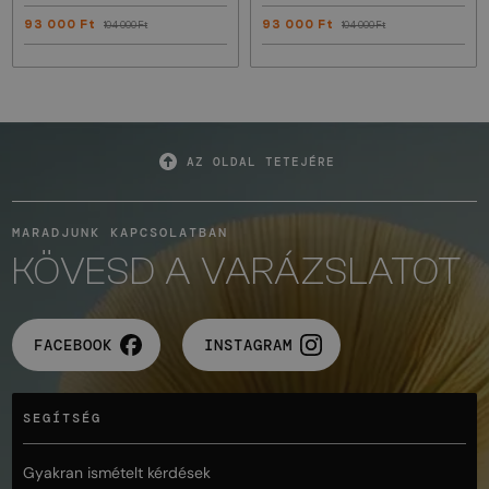
93 000 Ft
93 000 Ft
104 000 Ft
104 000 Ft
AZ OLDAL TETEJÉRE
MARADJUNK KAPCSOLATBAN
KÖVESD A VARÁZSLATOT
FACEBOOK
INSTAGRAM
SEGÍTSÉG
Gyakran ismételt kérdések