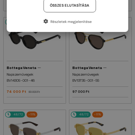
ÖSSZES ELUTASÍTÁSA
Részletek megjelenítése
48/72
-16%
48/72
—
—
Bottega Veneta
Bottega Veneta
Napszemüvegek
Napszemüvegek
BV1430S - 001 - 48
BV1373S - 001 - 55
74 000 Ft
97 000 Ft
89 000 Ft
48/72
-11%
48/72
-11%