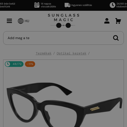
 órán belül
14 napos
24/48 órán
Ingyenes szállítás
sítünk
visszaküldés
kézbesítü
HU
Termékek
Optikai keretek
48/72
-11%