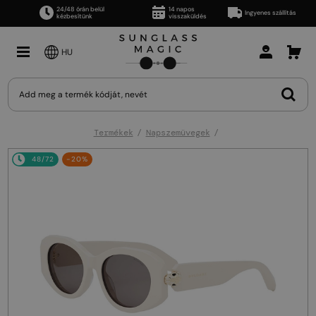
24/48 órán belül
14 napos
Ingyenes szállítás
kézbesítünk
visszaküldés
HU
Termékek
Napszemüvegek
48/72
-20%