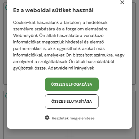
×
48/72
-22%
48/72
-20%
Ez a weboldal sütiket használ
Cookie-kat használunk a tartalom, a hirdetések
személyre szabására és a forgalom elemzésére.
Webhelyünk Ön általi használatára vonatkozó
információkat megosztjuk hirdetési és elemző
partnereinkkel is, akik egyesíthetik azokat más
—
—
információkkal, amelyeket Ön biztosított számukra, vagy
Bvlgari
Napszemüvegek
Bvlgari
Napszemüvegek
amelyeket a szolgáltatásaik Ön általi használatából
BV40035U - 33T - 58
BV40044I SERPENTI - 45A - 53
gyűjtöttek össze.
Adatvédelmi irányelvek
111 000 Ft
130 000 Ft
141 000 Ft
163 000 Ft
ÖSSZES ELFOGADÁSA
48/72
-20%
48/72
-20%
ÖSSZES ELUTASÍTÁSA
Részletek megjelenítése