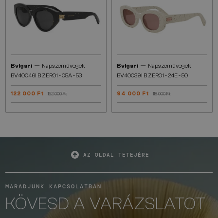
—
—
Bvlgari
Napszemüvegek
Bvlgari
Napszemüvegek
BV40046I B ZERO1 - 05A - 53
BV40039I B ZERO1 - 24E - 50
122 000 Ft
94 000 Ft
152 000 Ft
118 000 Ft
AZ OLDAL TETEJÉRE
MARADJUNK KAPCSOLATBAN
KÖVESD A VARÁZSLATOT