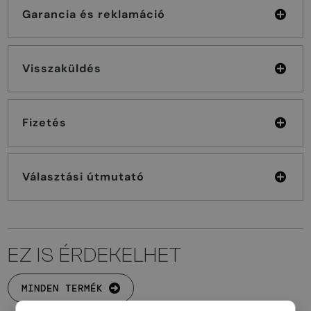
Garancia és reklamáció
Visszaküldés
Fizetés
Választási útmutató
EZ IS ÉRDEKELHET
MINDEN TERMÉK