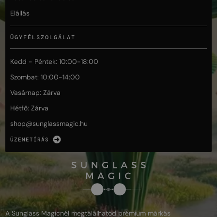
Elállás
ÜGYFÉLSZOLGÁLAT
Kedd - Péntek: 10:00-18:00
Szombat: 10:00-14:00
Vasárnap: Zárva
Hétfő: Zárva
shop@
sunglassmagic.hu
ÜZENETÍRÁS
A Sunglass Magicnél megtalálhatod prémium márkás