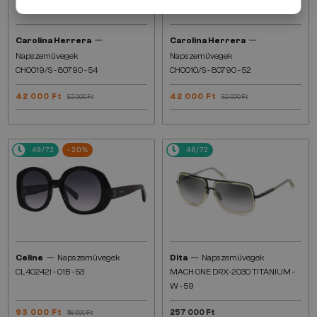
—
—
Carolina Herrera
Carolina Herrera
Napszemüvegek
Napszemüvegek
CH0019/S - 8079O - 54
CH0010/S - 8079O - 52
42 000 Ft
42 000 Ft
52 000 Ft
52 000 Ft
48/72
-20%
48/72
—
—
Celine
Napszemüvegek
Dita
Napszemüvegek
CL40242I - 01B - 53
MACH ONE DRX-2030 TITANIUM -
W - 59
93 000 Ft
257 000 Ft
116 000 Ft