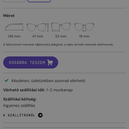
Méret
145 mm
47 mm
52 mm
18 mm
A feltüntetett méretek tájékoztató jellegűek, a valós termék méretek eltérhetnek.
KOSÁRBA TESZEM
Készleten, üzletünkben azonnal elérhető
Várható szállítási idő:
1-2 munkanap
Szállítási költség:
Ingyenes szállítás
A SZÁLLÍTÁSRÓL