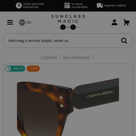
24/48 órán belül
14 napos
Ingyenes szállítás
kézbesítünk
visszaküldés
HU
Termékek
Napszemüvegek
48/72
-20%