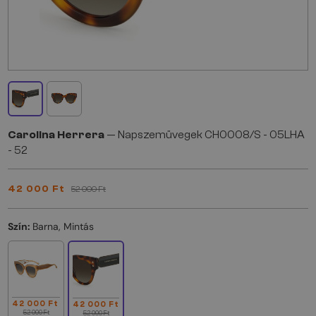
Carolina Herrera
— Napszemüvegek CH0008/S - 05LHA
- 52
42 000 Ft
52 000 Ft
Szín:
Barna, Mintás
42 000 Ft
42 000 Ft
52 000 Ft
52 000 Ft