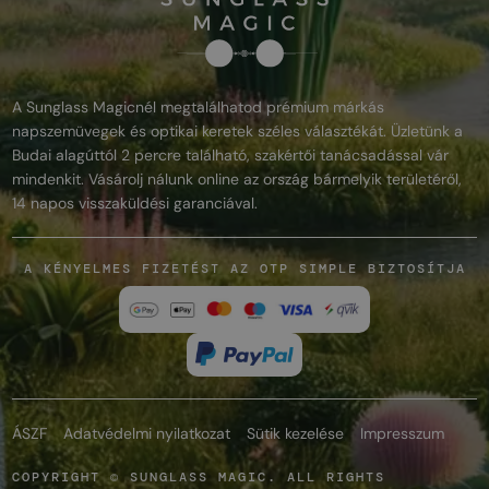
A Sunglass Magicnél megtalálhatod prémium márkás
napszemüvegek és optikai keretek széles választékát. Üzletünk a
Budai alagúttól 2 percre található, szakértői tanácsadással vár
mindenkit. Vásárolj nálunk online az ország bármelyik területéről,
14 napos visszaküldési garanciával.
A KÉNYELMES FIZETÉST AZ OTP SIMPLE BIZTOSÍTJA
ÁSZF
Adatvédelmi nyilatkozat
Sütik kezelése
Impresszum
COPYRIGHT © SUNGLASS MAGIC. ALL RIGHTS