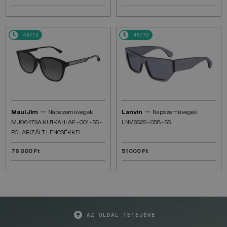
48/72
48/72
—
—
Maui Jim
Napszemüvegek
Lanvin
Napszemüvegek
MJ0647SA KU'IKAHI AF - 001 - 55 -
LNV652S - 058 - 55
POLARIZÁLT LENCSÉKKEL
76 000 Ft
51 000 Ft
AZ OLDAL TETEJÉRE