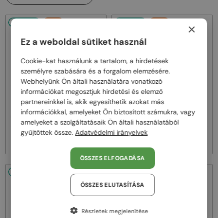
48/72
-20%
48/72
-20%
×
Ez a weboldal sütiket használ
Cookie-kat használunk a tartalom, a hirdetések
személyre szabására és a forgalom elemzésére.
Webhelyünk Ön általi használatára vonatkozó
információkat megosztjuk hirdetési és elemző
—
—
Carolina Herrera
Carolina Herrera
partnereinkkel is, akik egyesíthetik azokat más
Napszemüvegek
Napszemüvegek
információkkal, amelyeket Ön biztosított számukra, vagy
CH0008/S - FT4GA - 52
CH0010/S - 086HA - 52
amelyeket a szolgáltatásaik Ön általi használatából
gyűjtöttek össze.
Adatvédelmi irányelvek
42 000 Ft
42 000 Ft
52 000 Ft
52 000 Ft
ÖSSZES ELFOGADÁSA
48/72
-20%
48/72
-20%
ÖSSZES ELUTASÍTÁSA
Részletek megjelenítése