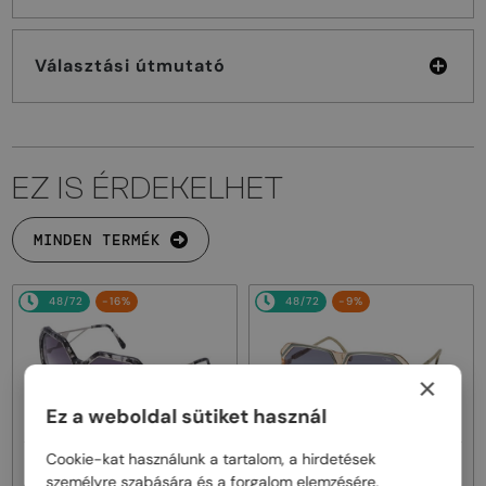
Választási útmutató
EZ IS ÉRDEKELHET
MINDEN TERMÉK
48/72
-16%
48/72
-9%
×
Ez a weboldal sütiket használ
Cookie-kat használunk a tartalom, a hirdetések
—
—
Cazal
Napszemüvegek
Cazal
Napszemüvegek
személyre szabására és a forgalom elemzésére.