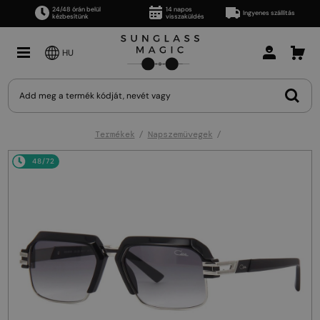
24/48 órán belül
14 napos
Ingyenes szállítás
kézbesítünk
visszaküldés
HU
Termékek
Napszemüvegek
48/72