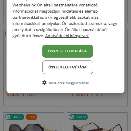
8505 - 001 - 57
186/3 - 001 - 59
Webhelyünk Ön általi használatára vonatkozó
információkat megosztjuk hirdetési és elemző
100 000 Ft
119 000 Ft
119 000 Ft
131 000 Ft
partnereinkkel is, akik egyesíthetik azokat más
információkkal, amelyeket Ön biztosított számukra, vagy
amelyeket a szolgáltatásaik Ön általi használatából
48/72
-15%
48/72
-10%
gyűjtöttek össze.
Adatvédelmi irányelvek
ÖSSZES ELFOGADÁSA
ÖSSZES ELUTASÍTÁSA
—
—
Cazal
Napszemüvegek
Cazal
Napszemüvegek
Részletek megjelenítése
217/3/3 - 001 - 60
644 - 009 - 53
111 000 Ft
111 000 Ft
131 000 Ft
123 000 Ft
48/72
-15%
48/72