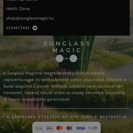
Hétfő: Zárva
shop@
sunglassmagic.hu
ÜZENETÍRÁS
A Sunglass Magicnél megtalálhatod prémium márkás
napszemüvegek és optikai keretek széles választékát. Üzletünk a
Budai alagúttól 2 percre található, szakértői tanácsadással vár
mindenkit. Vásárolj nálunk online az ország bármelyik területéről,
14 napos visszaküldési garanciával.
A KÉNYELMES FIZETÉST AZ OTP SIMPLE BIZTOSÍTJA