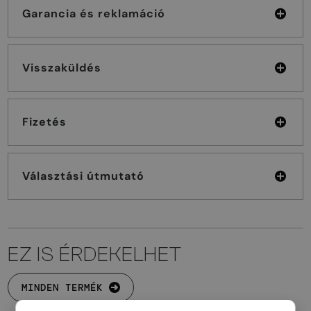
Garancia és reklamáció
Visszaküldés
Fizetés
Választási útmutató
EZ IS ÉRDEKELHET
MINDEN TERMÉK