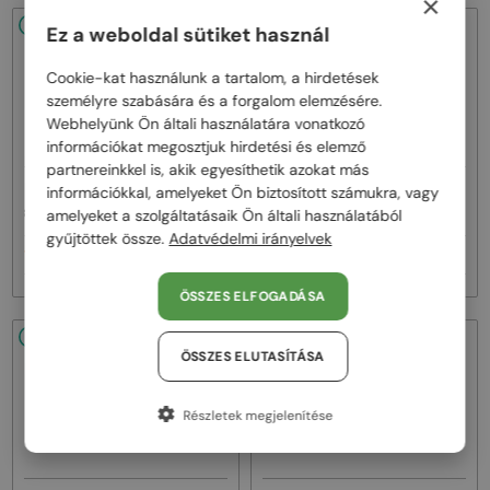
×
48/72
-16%
48/72
-9%
Ez a weboldal sütiket használ
Cookie-kat használunk a tartalom, a hirdetések
személyre szabására és a forgalom elemzésére.
Webhelyünk Ön általi használatára vonatkozó
információkat megosztjuk hirdetési és elemző
partnereinkkel is, akik egyesíthetik azokat más
—
—
információkkal, amelyeket Ön biztosított számukra, vagy
Cazal
Napszemüvegek
Cazal
Napszemüvegek
8505 - 001 - 57
186/3 - 001 - 59
amelyeket a szolgáltatásaik Ön általi használatából
gyűjtöttek össze.
Adatvédelmi irányelvek
100 000 Ft
119 000 Ft
118 000 Ft
130 000 Ft
ÖSSZES ELFOGADÁSA
48/72
-15%
48/72
-10%
ÖSSZES ELUTASÍTÁSA
Részletek megjelenítése