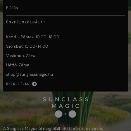
Elállás
ÜGYFÉLSZOLGÁLAT
Kedd - Péntek: 10:00-18:00
Szombat: 10:00-14:00
Vasárnap: Zárva
Hétfő: Zárva
shop@
sunglassmagic.hu
ÜZENETÍRÁS
A Sunglass Magicnél megtalálhatod prémium márkás