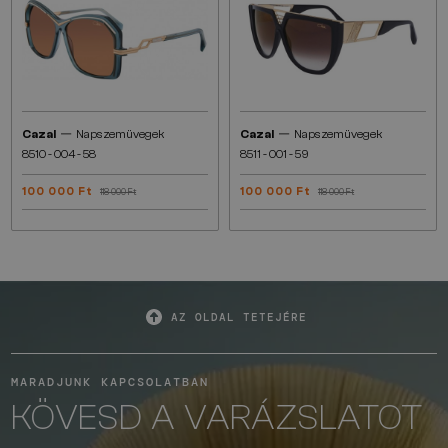
—
—
Cazal
Napszemüvegek
Cazal
Napszemüvegek
8510 - 004 - 58
8511 - 001 - 59
100 000 Ft
100 000 Ft
118 000 Ft
118 000 Ft
AZ OLDAL TETEJÉRE
MARADJUNK KAPCSOLATBAN
KÖVESD A VARÁZSLATOT