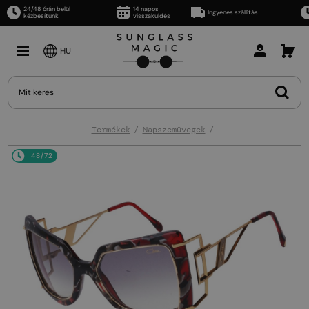
24/48 órán belül
14 napos
Ingyenes szállítás
kézbesítünk
visszaküldés
HU
Termékek
Napszemüvegek
48/72