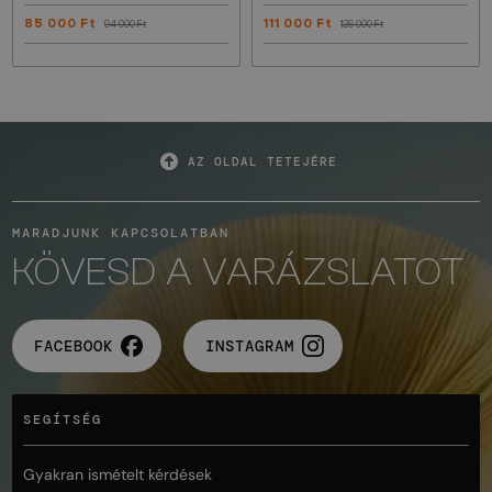
85 000 Ft
111 000 Ft
94 000 Ft
126 000 Ft
AZ OLDAL TETEJÉRE
MARADJUNK KAPCSOLATBAN
KÖVESD A VARÁZSLATOT
FACEBOOK
INSTAGRAM
SEGÍTSÉG
Gyakran ismételt kérdések