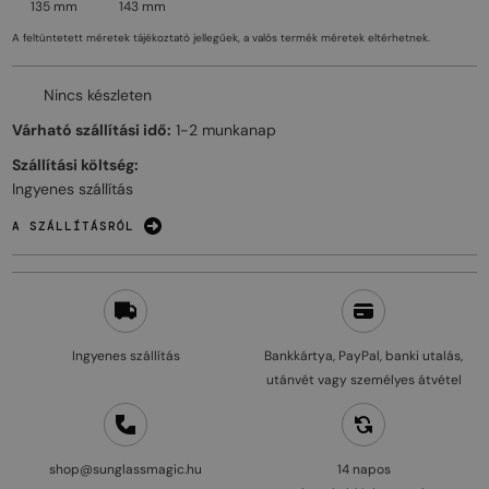
135 mm
143 mm
A feltüntetett méretek tájékoztató jellegűek, a valós termék méretek eltérhetnek.
Nincs készleten
Várható szállítási idő:
1-2 munkanap
Szállítási költség:
Ingyenes szállítás
A SZÁLLÍTÁSRÓL
Ingyenes szállítás
Bankkártya, PayPal, banki utalás,
utánvét vagy személyes átvétel
shop@sunglassmagic.hu
14 napos