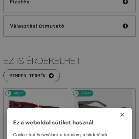
Fizetés
Választási útmutató
EZ IS ÉRDEKELHET
MINDEN TERMÉK
48/72
48/72
×
Ez a weboldal sütiket használ
Cookie-kat használunk a tartalom, a hirdetések