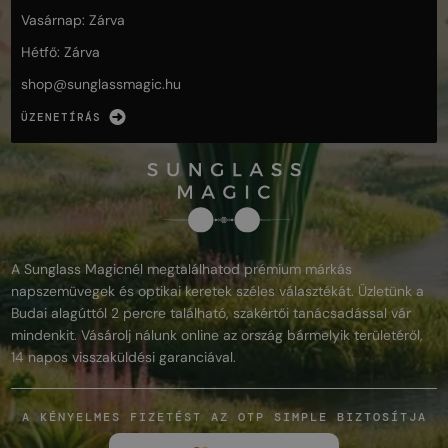
Vasárnap: Zárva
Hétfő: Zárva
shop@
sunglassmagic.hu
ÜZENETÍRÁS
A Sunglass Magicnél megtalálhatod prémium márkás
napszemüvegek és optikai keretek széles választékát. Üzletünk a
Budai alagúttól 2 percre található, szakértői tanácsadással vár
mindenkit. Vásárolj nálunk online az ország bármelyik területéről,
14 napos visszaküldési garanciával.
A KÉNYELMES FIZETÉST AZ OTP SIMPLE BIZTOSÍTJA