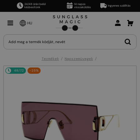
24/48 órán belül
14 napos
Ingyenes szállítás
kézbesítünk
visszaküldés
HU
Termékek
Napszemüvegek
48/72
-25%