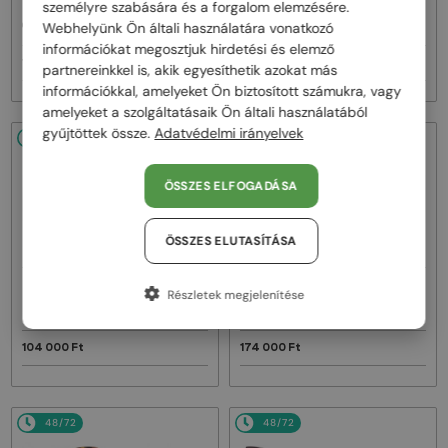
—
—
Dior
Napszemüvegek
Dior
Napszemüvegek
személyre szabására és a forgalom elemzésére.
CDIOR S1F - 35A0 D - 56
DIORB23 S4I - 64A0 V - 56
Webhelyünk Ön általi használatára vonatkozó
információkat megosztjuk hirdetési és elemző
160 000 Ft
145 000 Ft
partnereinkkel is, akik egyesíthetik azokat más
információkkal, amelyeket Ön biztosított számukra, vagy
amelyeket a szolgáltatásaik Ön általi használatából
gyűjtöttek össze.
Adatvédelmi irányelvek
48/72
48/72
ÖSSZES ELFOGADÁSA
ÖSSZES ELUTASÍTÁSA
—
—
Dior
Napszemüvegek
Dior
Napszemüvegek
Részletek megjelenítése
DIORBLACKSUIT S12F - 10A0 V - 54
DIORESILLE S1F - 20A1 O - 55
104 000 Ft
174 000 Ft
48/72
48/72