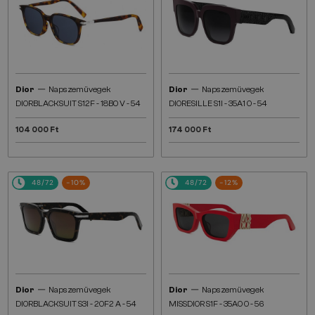
—
—
Dior
Napszemüvegek
Dior
Napszemüvegek
DIORBLACKSUIT S12F - 18B0 V - 54
DIORESILLE S1I - 35A1 O - 54
104 000 Ft
174 000 Ft
48/72
-10%
48/72
-12%
—
—
Dior
Napszemüvegek
Dior
Napszemüvegek
DIORBLACKSUIT S3I - 20F2 A - 54
MISSDIOR S1F - 35A0 O - 56