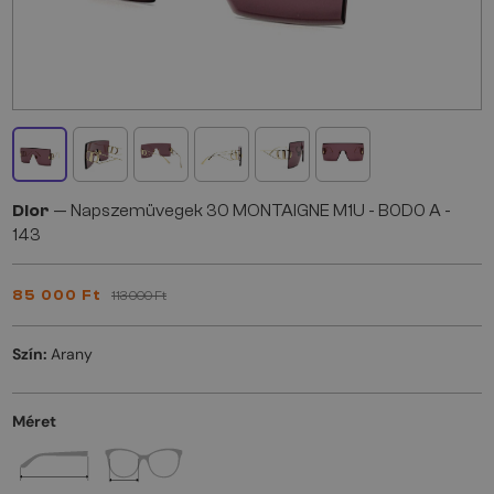
Dior
— Napszemüvegek 30 MONTAIGNE M1U - B0D0 A -
143
85 000 Ft
113 000 Ft
Szín:
Arany
Méret