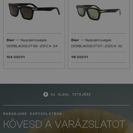
—
—
Dior
Napszemüvegek
Dior
Napszemüvegek
DIORBLACKSUIT S3I - 20F2 A - 54
DIORBLACKSUIT S7I - 20C0 A - 52
104 000 Ft
119 000 Ft
AZ OLDAL TETEJÉRE
MARADJUNK KAPCSOLATBAN
KÖVESD A VARÁZSLATOT