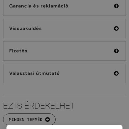
Garancia és reklamáció
Visszaküldés
Fizetés
Választási útmutató
EZ IS ÉRDEKELHET
MINDEN TERMÉK