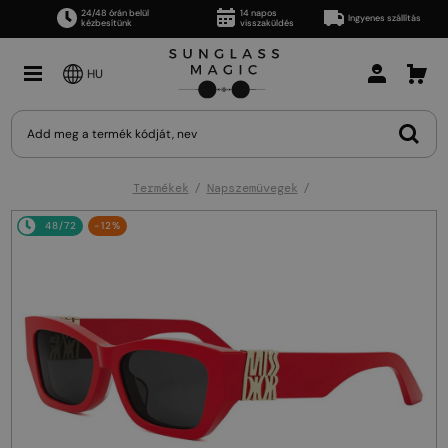
24/48 órán belül
14 napos
Ingyenes szállítás
kézbesítünk
visszaküldés
HU
Termékek
Napszemüvegek
48/72
-12%