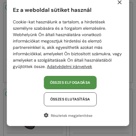
×
48/72
48/72
Ez a weboldal sütiket használ
Cookie-kat használunk a tartalom, a hirdetések
személyre szabására és a forgalom elemzésére.
Webhelyünk Ön általi használatára vonatkozó
információkat megosztjuk hirdetési és elemző
partnereinkkel is, akik egyesíthetik azokat más
—
—
információkkal, amelyeket Ön biztosított számukra, vagy
Dior
Napszemüvegek
Dior
Napszemüvegek
amelyeket a szolgáltatásaik Ön általi használatából
CDIOR S1F - 35A0 D - 56
DIORB23 S4I - 64A0 V - 56
gyűjtöttek össze.
Adatvédelmi irányelvek
161 000 Ft
145 000 Ft
ÖSSZES ELFOGADÁSA
48/72
48/72
ÖSSZES ELUTASÍTÁSA
Részletek megjelenítése