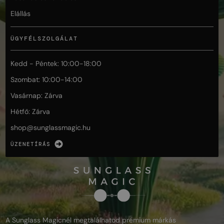
Elállás
ÜGYFÉLSZOLGÁLAT
Kedd - Péntek: 10:00-18:00
Szombat: 10:00-14:00
Vasárnap: Zárva
Hétfő: Zárva
shop@
sunglassmagic.hu
ÜZENETÍRÁS
A Sunglass Magicnél megtalálhatod prémium márkás