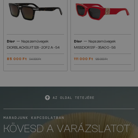
—
—
Dior
Napszemüvegek
Dior
Napszemüvegek
DIORBLACKSUIT S3I - 20F2 A - 54
MISSDIOR S1F - 35A0 O - 56
85 000 Ft
111 000 Ft
94 000 Ft
126 000 Ft
AZ OLDAL TETEJÉRE
MARADJUNK KAPCSOLATBAN
KÖVESD A VARÁZSLATOT