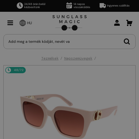
24/48 órán belül
14 napos
Ingyenes szállítás
kézbesítünk
visszaküldés
HU
Termékek
Napszemüvegek
48/72