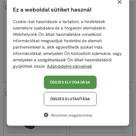
×
48/72
48/72
Ez a weboldal sütiket használ
Cookie-kat használunk a tartalom, a hirdetések
személyre szabására és a forgalom elemzésére.
Webhelyünk Ön általi használatára vonatkozó
információkat megosztjuk hirdetési és elemző
partnereinkkel is, akik egyesíthetik azokat más
—
—
információkkal, amelyeket Ön biztosított számukra, vagy
Dior
Napszemüvegek
Dior
Napszemüvegek
CDIOR S1F - 35A0 D - 56
DIORB23 S4I - 64A0 V - 56
amelyeket a szolgáltatásaik Ön általi használatából
gyűjtöttek össze.
Adatvédelmi irányelvek
160 000 Ft
145 000 Ft
ÖSSZES ELFOGADÁSA
48/72
48/72
ÖSSZES ELUTASÍTÁSA
Részletek megjelenítése