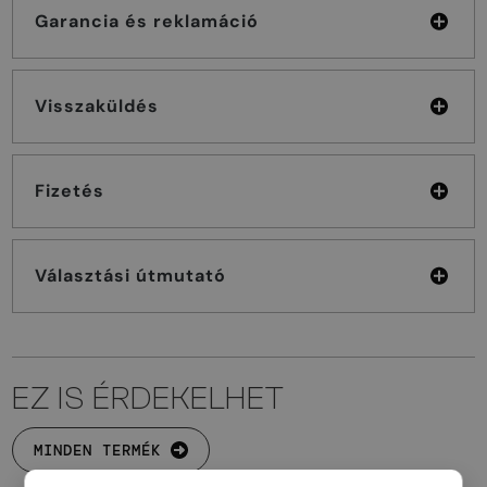
Garancia és reklamáció
Visszaküldés
Fizetés
Választási útmutató
EZ IS ÉRDEKELHET
MINDEN TERMÉK