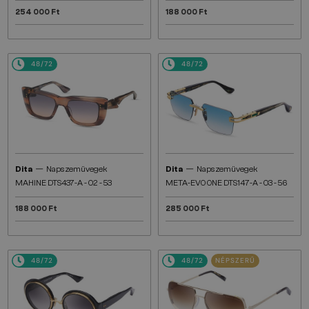
254 000 Ft
188 000 Ft
48/72
48/72
—
—
Dita
Napszemüvegek
Dita
Napszemüvegek
MAHINE DTS437-A - 02 - 53
META-EVO ONE DTS147-A - 03 - 56
188 000 Ft
285 000 Ft
48/72
48/72
NÉPSZERŰ