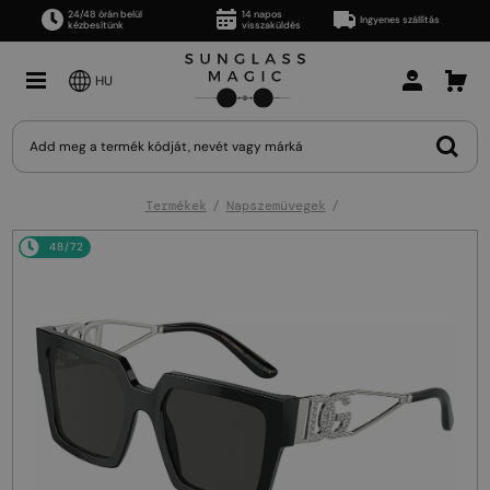
24/48 órán belül
14 napos
Ingyenes szállítás
kézbesítünk
visszaküldés
HU
Termékek
Napszemüvegek
48/72