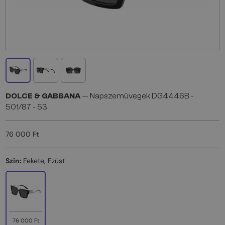
DOLCE & GABBANA
— Napszemüvegek DG4446B -
501/87 - 53
76 000 Ft
Szín:
Fekete, Ezüst
76 000 Ft