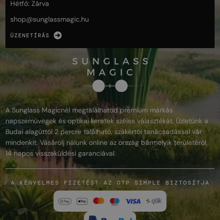
Hétfő: Zárva
shop@
sunglassmagic.hu
ÜZENETÍRÁS
A Sunglass Magicnél megtalálhatod prémium márkás
napszemüvegek és optikai keretek széles választékát. Üzletünk a
Budai alagúttól 2 percre található, szakértői tanácsadással vár
mindenkit. Vásárolj nálunk online az ország bármelyik területéről,
14 napos visszaküldési garanciával.
A KÉNYELMES FIZETÉST AZ OTP SIMPLE BIZTOSÍTJA