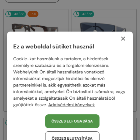
48/72
-5%
48/72
×
Ez a weboldal sütiket használ
Cookie-kat használunk a tartalom, a hirdetések
—
EGYFÓKUSZÚ LENCSÉVEL PLUSZ
DOLCE & GABBANA
személyre szabására és a forgalom elemzésére.
25 000 FT
Napszemüvegek
Webhelyünk Ön általi használatára vonatkozó
—
DOLCE & GABBANA
DG2305 - 05/80
információkat megosztjuk hirdetési és elemző
Optikai keretek
partnereinkkel is, akik egyesíthetik azokat más
DG3405 - ​502 - ​54
információkkal, amelyeket Ön biztosított számukra, vagy
amelyeket a szolgáltatásaik Ön általi használatából
59 000 Ft
90 000 Ft
62 000 Ft
gyűjtöttek össze.
Adatvédelmi irányelvek
ÖSSZES ELFOGADÁSA
48/72
48/72
ÖSSZES ELUTASÍTÁSA