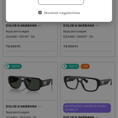
Részletek megjelenítése
—
—
DOLCE & GABBANA
DOLCE & GABBANA
Napszemüvegek
Napszemüvegek
DG4460 - ​501/87 - ​56
DG4460 - ​343287 - ​56
72 000 Ft
72 000 Ft
48/72
48/72
-5%
—
EGYFÓKUSZÚ LENCSÉVEL PLUSZ
DOLCE & GABBANA
25 000 FT
Napszemüvegek
—
DOLCE & GABBANA
DG4482 - ​28209A - ​57