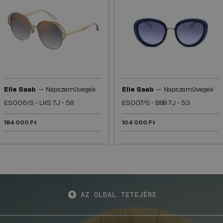
—
—
Elie Saab
Napszemüvegek
Elie Saab
Napszemüvegek
ES006/S - LKS 7J - 58
ES007/S - B88 7J - 53
184 000 Ft
104 000 Ft
AZ OLDAL TETEJÉRE