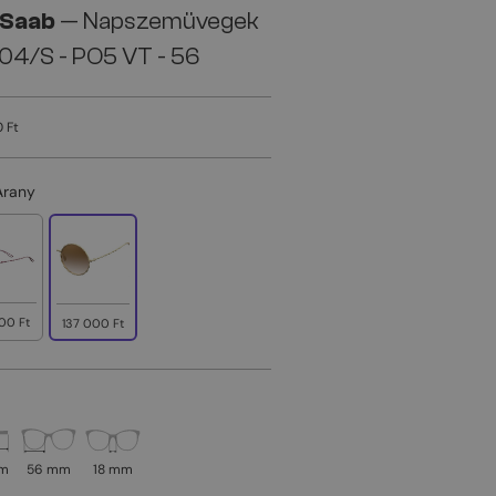
 Saab
— Napszemüvegek
04/S - PO5 VT - 56
 Ft
Arany
00 Ft
137 000 Ft
mm
56 mm
18 mm