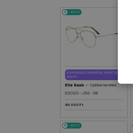
48/72
EGYFÓKUSZÚ LENCSÉVEL PLUSZ 25
000 FT
—
Elie Saab
Optikai keretek
ES020 - J5G - 58
90 000 Ft
48/72