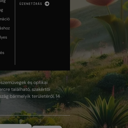
ség
ÜZENETÍRÁS
ág
máció
táshoz
lyes
lés
szemüvegek és optikai
rcre található, szakértői
szág bármelyik területéről, 14