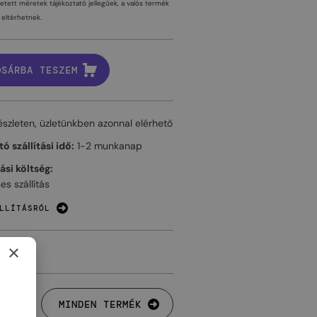
tetett méretek tájékoztató jellegűek, a valós termék
eltérhetnek.
OSÁRBA TESZEM
észleten, üzletünkben azonnal elérhető
ó szállítási idő:
1-2 munkanap
tási költség:
es szállítás
LLÍTÁSRÓL
×
MINDEN TERMÉK