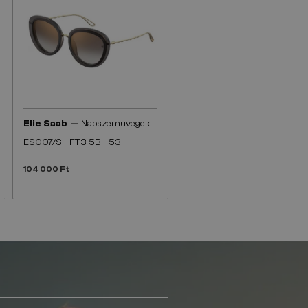
—
Elie Saab
Napszemüvegek
ES007/S - FT3 5B - 53
104 000 Ft