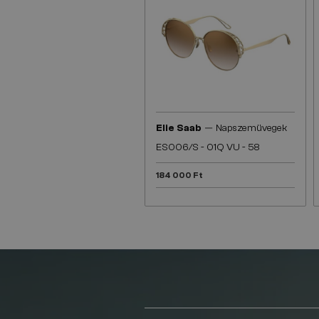
—
Elie Saab
Napszemüvegek
ES006/S - 01Q VU - 58
184 000 Ft