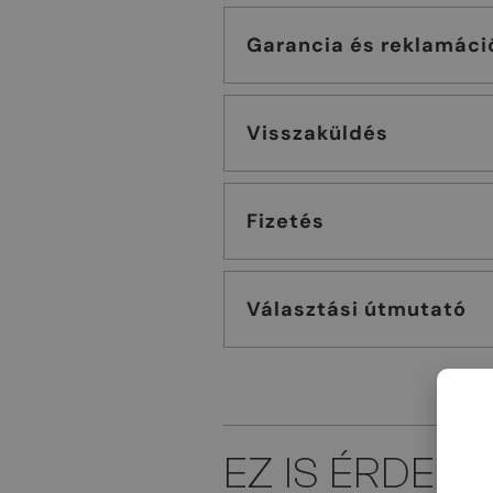
Garancia és reklamáci
Visszaküldés
Fizetés
Választási útmutató
EZ IS ÉRDEK