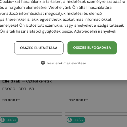
Cookie-kat használunk a tartalom, a hirdetések személyre szabására
és a forgalom elemzésére. Webhelyünk Ön általi használatára
48/72
48/72
vonatkozó információkat megosztjuk hirdetési és elemző
partnereinkkel is, akik egyesíthetik azokat más információkkal,
amelyeket Ön biztosított számukra, vagy amelyeket a szolgáltatásaik
Ön általi használatából gyűjtöttek össze.
Adatvédelmi irányelvek
ÖSSZES ELFOGADÁSA
ÖSSZES ELUTASÍTÁSA
Részletek megjelenítése
—
EGYFÓKUSZÚ LENCSÉVEL PLUSZ 25
Elie Saab
Napszemüvegek
000 FT
ES003/S - PJP QQ - 56
—
Elie Saab
Optikai keretek
ES020 - DDB - 58
90 000 Ft
137 000 Ft
48/72
48/72