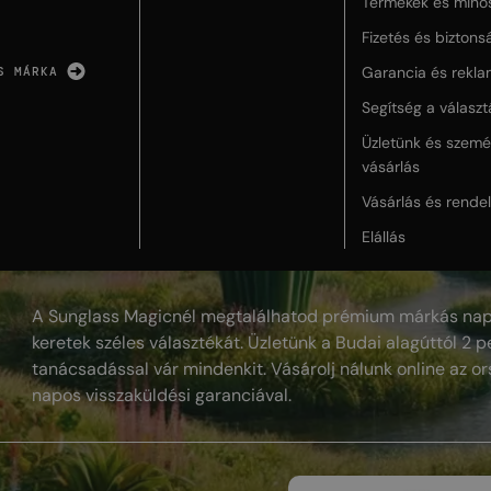
Termékek és minő
Fizetés és biztons
Garancia és rekla
S MÁRKA
Segítség a válasz
Üzletünk és szemé
vásárlás
Vásárlás és rende
Elállás
A Sunglass Magicnél megtalálhatod prémium márkás nap
keretek széles választékát. Üzletünk a Budai alagúttól 2 pe
tanácsadással vár mindenkit. Vásárolj nálunk online az or
napos visszaküldési garanciával.