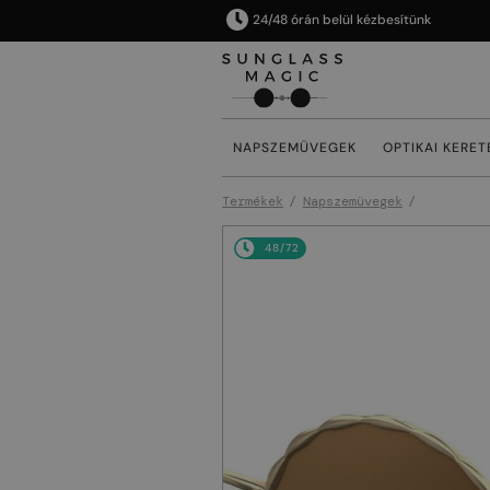
24/48 órán belül kézbesítünk
NAPSZEMÜVEGEK
OPTIKAI KERET
Termékek
Napszemüvegek
48/72