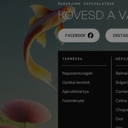
MARADJUNK KAPCSOLATBAN
KÖVESD A 
FACEBOOK
INSTAG
TERMÉKEK
NÉPS
Napszemüvegek
Balmai
Optikai keretek
Bvlgari
Ajándékkártya
Cartie
Festmények
Celine
Chopa
Dior