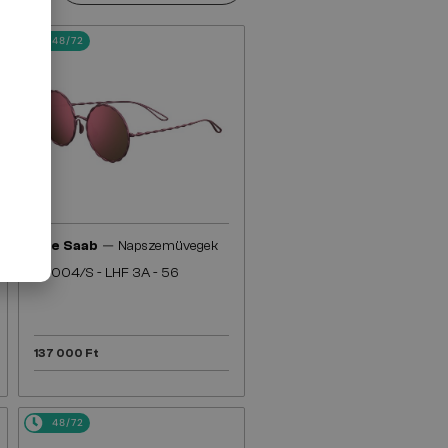
48/72
—
Elie Saab
Napszemüvegek
ES004/S - LHF 3A - 56
137 000 Ft
48/72