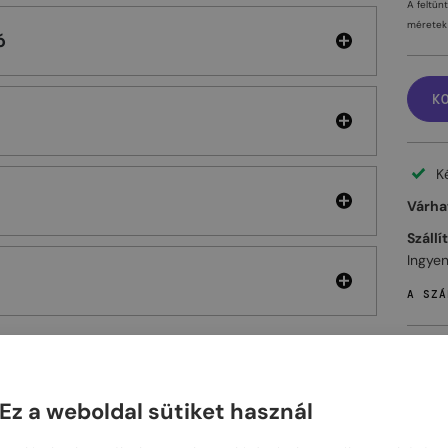
A feltün
méretek 
ó
K
K
Várhat
Szállí
Ingyen
A SZÁ
Ez a weboldal sütiket használ
ELHET