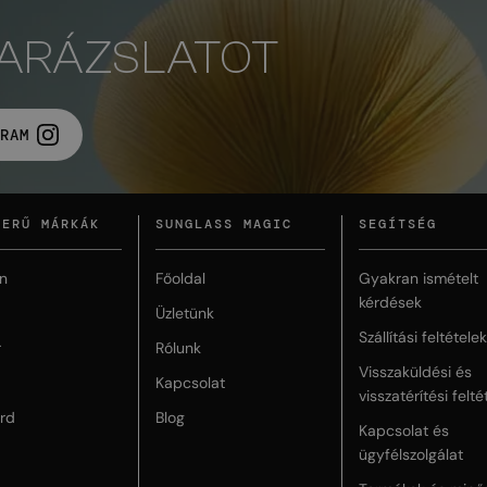
VARÁZSLATOT
RAM
ZERŰ MÁRKÁK
SUNGLASS MAGIC
SEGÍTSÉG
n
Főoldal
Gyakran ismételt
kérdések
Üzletünk
Szállítási feltételek
r
Rólunk
Visszaküldési és
Kapcsolat
visszatérítési felté
rd
Blog
Kapcsolat és
ügyfélszolgálat