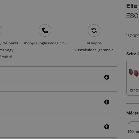
Elie
ES0
137 000
yPal, banki
shop@sunglassmagic.hu
14 napos
vét vagy
visszaküldési garancia
Szín:
átvétel
137 0
Méret
140 