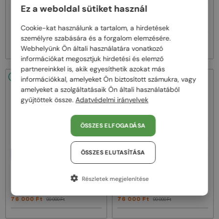
Ez a weboldal sütiket használ
—
—
Fendi
Optikai keretek
Fendi
Optikai keretek
FE50100I - 001 - 53
FE50110F - 030 - 54
Cookie-kat használunk a tartalom, a hirdetések
személyre szabására és a forgalom elemzésére.
76 000 Ft
76 000 Ft
90 000 Ft
90 000 Ft
Webhelyünk Ön általi használatára vonatkozó
információkat megosztjuk hirdetési és elemző
partnereinkkel is, akik egyesíthetik azokat más
48/72
-15%
48/72
-15%
információkkal, amelyeket Ön biztosított számukra, vagy
amelyeket a szolgáltatásaik Ön általi használatából
gyűjtöttek össze.
Adatvédelmi irányelvek
ÖSSZES ELFOGADÁSA
EGYFÓKUSZÚ LENCSÉVEL PLUSZ
EGYFÓKUSZÚ LENCSÉVEL PLUSZ
ÖSSZES ELUTASÍTÁSA
25 000 FT
25 000 FT
—
—
Fendi
Optikai keretek
Fendi
Optikai keretek
Részletek megjelenítése
FE50109F - 030 - 52
FE50109F - 016 - 52
76 000 Ft
76 000 Ft
90 000 Ft
90 000 Ft