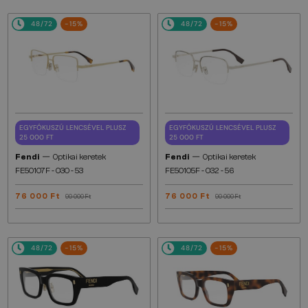
48/72
-15%
48/72
-15%
EGYFÓKUSZÚ LENCSÉVEL PLUSZ
EGYFÓKUSZÚ LENCSÉVEL PLUSZ
25 000 FT
25 000 FT
—
—
Fendi
Optikai keretek
Fendi
Optikai keretek
FE50107F - 030 - 53
FE50105F - 032 - 56
76 000 Ft
76 000 Ft
90 000 Ft
90 000 Ft
48/72
-15%
48/72
-15%