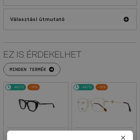
Választási útmutató
EZ IS ÉRDEKELHET
MINDEN TERMÉK
48/72
-15%
48/72
-15%
EGYFÓKUSZÚ LENCSÉVEL PLUSZ
EGYFÓKUSZÚ LENCSÉVEL PLUSZ
×
25 000 FT
25 000 FT