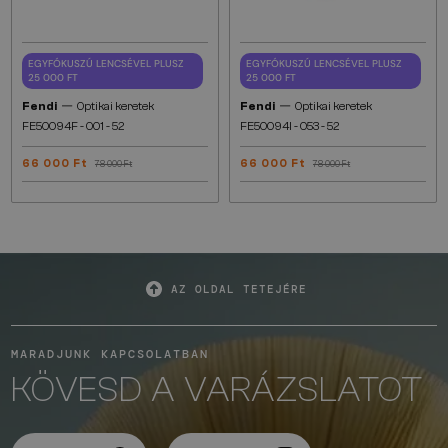
EGYFÓKUSZÚ LENCSÉVEL PLUSZ
EGYFÓKUSZÚ LENCSÉVEL PLUSZ
25 000 FT
25 000 FT
—
—
Fendi
Optikai keretek
Fendi
Optikai keretek
FE50094F - 001 - 52
FE50094I - 053 - 52
66 000 Ft
66 000 Ft
78 000 Ft
78 000 Ft
AZ OLDAL TETEJÉRE
MARADJUNK KAPCSOLATBAN
KÖVESD A VARÁZSLATOT