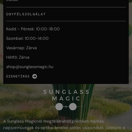
ÜGYFÉLSZOLGÁLAT
Kedd - Péntek: 10:00-18:00
Szombat: 10:00-14:00
Vasárnap: Zárva
Hétfő: Zárva
shop@
sunglassmagic.hu
ÜZENETÍRÁS
A Sunglass Magicnél megtalálhatod prémium márkás
napszemüvegek és optikai keretek széles választékát. Üzletünk a