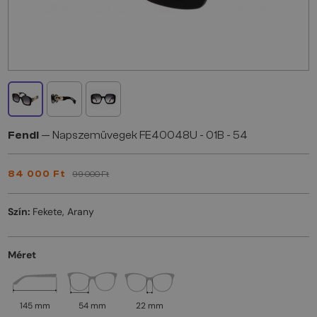
Fendi
— Napszemüvegek FE40048U - 01B - 54
84 000 Ft
99 000 Ft
Szín:
Fekete, Arany
Méret
145 mm
54 mm
22 mm