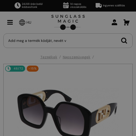
24/48 órán belül
14 napos
Ingyenes szállítás
kézbesítünk
visszaküldés
HU
Termékek
Napszemüvegek
48/72
-15%