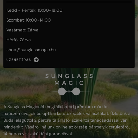
Kedd - Péntek: 10:00-18:00
Szombat: 10:00-14:00
Vasárnap: Zárva
Hétfő: Zárva
shop@
sunglassmagic.hu
ÜZENETÍRÁS
A Sunglass Magicnél megtalálhatod prémium márkás
napszemüvegek és optikai keretek széles választékát. Üzletünk a
Budai alagúttól 2 percre található, szakértői tanácsadással vár
mindenkit. Vásárolj nálunk online az ország bármelyik területéről,
14 napos visszaküldési garanciával.