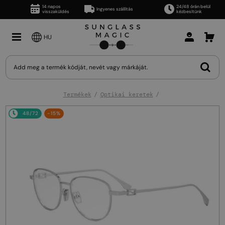
14 napos
24/48 órán belül
Ingyenes szállítás
visszaküldés
kézbesítünk
HU
Termékek
Optikai keretek
48/72
-15%