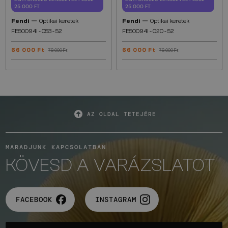
25 000 FT
25 000 FT
—
—
Fendi
Optikai keretek
Fendi
Optikai keretek
FE50094I - 053 - 52
FE50094I - 020 - 52
66 000 Ft
66 000 Ft
78 000 Ft
78 000 Ft
AZ OLDAL TETEJÉRE
MARADJUNK KAPCSOLATBAN
KÖVESD A VARÁZSLATOT
FACEBOOK
INSTAGRAM