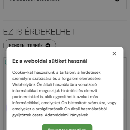
EZ IS ÉRDEKELHET
MINDEN TERMÉK
×
Ez a weboldal sütiket használ
48/72
-15%
48/72
-15%
Cookie-kat használunk a tartalom, a hirdetések
személyre szabására és a forgalom elemzésére.
Webhelyünk Ön általi használatára vonatkozó
információkat megosztjuk hirdetési és elemző
partnereinkkel is, akik egyesíthetik azokat más
információkkal, amelyeket Ön biztosított számukra, vagy
EGYFÓKUSZÚ LENCSÉVEL PLUSZ
EGYFÓKUSZÚ LENCSÉVEL PLUSZ
amelyeket a szolgáltatásaik Ön általi használatából
25 000 FT
25 000 FT
gyűjtöttek össze.
Adatvédelmi irányelvek
—
—
Fendi
Optikai keretek
Fendi
Optikai keretek
FE50100I - 001 - 53
FE50110F - 030 - 54