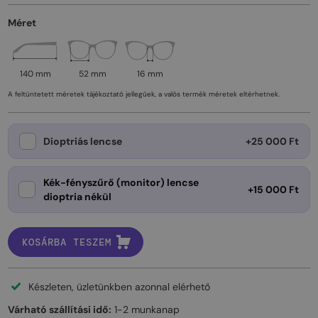
Méret
140 mm
52 mm
16 mm
A feltüntetett méretek tájékoztató jellegűek, a valós termék méretek eltérhetnek.
Dioptriás lencse
+25 000 Ft
Kék-fényszűrő (monitor) lencse
+15 000 Ft
dioptria nékül
KOSÁRBA TESZEM
Készleten, üzletünkben azonnal elérhető
Várható szállítási idő:
1-2 munkanap