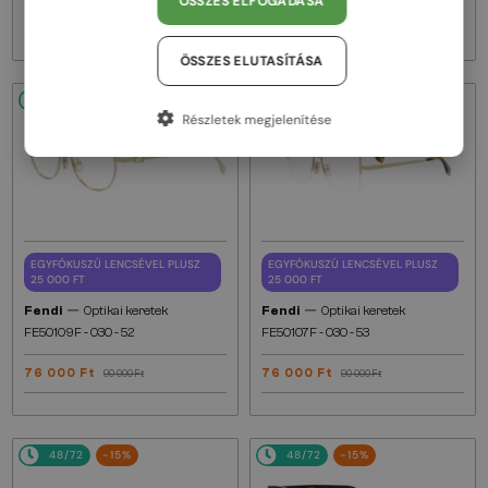
ÖSSZES ELFOGADÁSA
76 000 Ft
76 000 Ft
90 000 Ft
90 000 Ft
ÖSSZES ELUTASÍTÁSA
48/72
-15%
48/72
-15%
Részletek megjelenítése
EGYFÓKUSZÚ LENCSÉVEL PLUSZ
EGYFÓKUSZÚ LENCSÉVEL PLUSZ
25 000 FT
25 000 FT
—
—
Fendi
Optikai keretek
Fendi
Optikai keretek
FE50109F - 030 - 52
FE50107F - 030 - 53
76 000 Ft
76 000 Ft
90 000 Ft
90 000 Ft
48/72
-15%
48/72
-15%