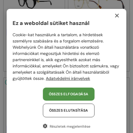
×
Ez a weboldal sütiket használ
EGYFÓKUSZÚ LENCSÉVEL PLUSZ
EGYFÓKUSZÚ LENCSÉVEL PLUSZ
Cookie-kat használunk a tartalom, a hirdetések
25 000 FT
25 000 FT
személyre szabására és a forgalom elemzésére.
—
—
Fendi
Optikai keretek
Fendi
Optikai keretek
Webhelyünk Ön általi használatára vonatkozó
FE50100I - 001 - 53
FE50110F - 030 - 54
információkat megosztjuk hirdetési és elemző
partnereinkkel is, akik egyesíthetik azokat más
77 000 Ft
77 000 Ft
90 000 Ft
90 000 Ft
információkkal, amelyeket Ön biztosított számukra, vagy
amelyeket a szolgáltatásaik Ön általi használatából
gyűjtöttek össze.
Adatvédelmi irányelvek
48/72
-15%
48/72
-15%
ÖSSZES ELFOGADÁSA
ÖSSZES ELUTASÍTÁSA
Részletek megjelenítése
EGYFÓKUSZÚ LENCSÉVEL PLUSZ
EGYFÓKUSZÚ LENCSÉVEL PLUSZ
25 000 FT
25 000 FT