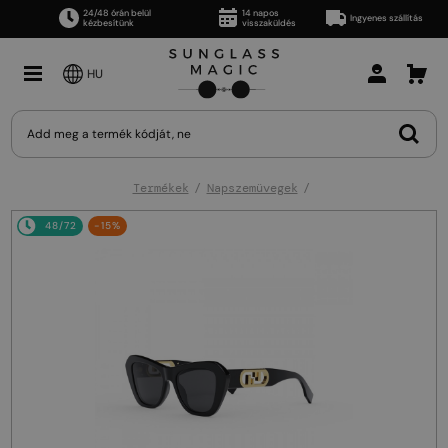
24/48 órán belül
14 napos
Ingyenes szállítás
kézbesítünk
visszaküldés
HU
Termékek
Napszemüvegek
48/72
-15%