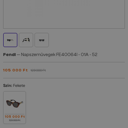
Fendi
— Napszemüvegek FE40064I - 01A - 52
105 000 Ft
123 000 Ft
Szín:
Fekete
105 000 Ft
123 000 Ft