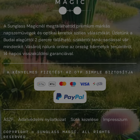
A Sunglass Magicnél megtalálhatod prémium márkás
napszemüvegek és optikai keretek széles választékát. Üzletünk a
Budai alagúttól 2 percre található, szakértői tanácsadással vár
mindenkit. Vásárolj nálunk online az ország bármelyik területéről,
14 napos visszaküldési garanciával.
A KÉNYELMES FIZETÉST AZ OTP SIMPLE BIZTOSÍTJA
ÁSZF
Adatvédelmi nyilatkozat
Sütik kezelése
Impresszum
COPYRIGHT © SUNGLASS MAGIC. ALL RIGHTS
RESERVED.