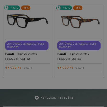
48/72
-15%
48/72
-15%
EGYFÓKUSZÚ LENCSÉVEL PLUSZ
EGYFÓKUSZÚ LENCSÉVEL PLUSZ
25 000 FT
25 000 FT
—
—
Fendi
Optikai keretek
Fendi
Optikai keretek
FE50094F - 001 - 52
FE50094I - 053 - 52
67 000 Ft
67 000 Ft
78 000 Ft
78 000 Ft
AZ OLDAL TETEJÉRE